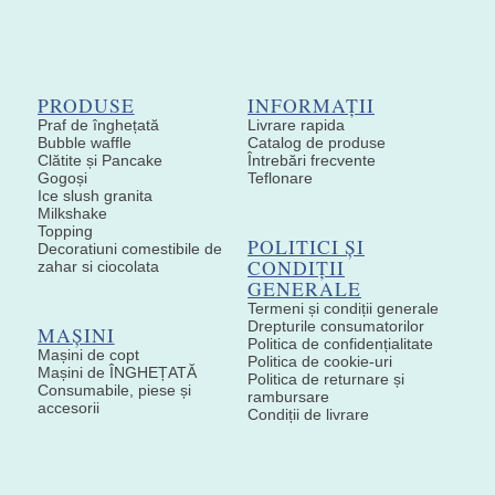
PRODUSE
INFORMAȚII
Praf de înghețată
Livrare rapida
Bubble waffle
Catalog de produse
Clătite și Pancake
Întrebări frecvente
Gogoși
Teflonare
Ice slush granita
Milkshake
Topping
POLITICI ȘI
Decoratiuni comestibile de
CONDIȚII
zahar si ciocolata
GENERALE
Termeni și condiții generale
Drepturile consumatorilor
MAȘINI
Politica de confidențialitate
Mașini de copt
Politica de cookie-uri
Mașini de ÎNGHEȚATĂ
Politica de returnare și
Consumabile, piese și
rambursare
accesorii
Condiții de livrare