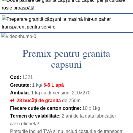
Premix pentru granita
capsuni
Cod:
1321
Greutate:
1 kg/
5-6 L apă
Ambalaj:
1 kg cu dimensiuni 210×270
+/- 28 bucăți de granita
de 250ml
Fiecare cutie de carton conține:
10 x 1kg
Termen de valabilitate:
2 ani de la data fabricației
/vezi eticheta/
Prețurile includ TVA și nu includ costurile de transport