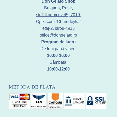
Don Gelato Shop
Bulgaria, Ruse,
str T.Ikonomov 45, 7019,
Cplx. com.”Charodeyka”
etaj-2, birou-№13
office@dongelato.ro
Program de lucru
De luni până vineri:
10:00-16:00
Sâmbătă:
10:00-12:00
METODA DE PLATĂ