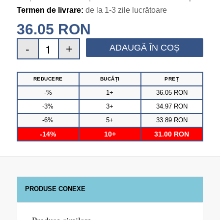
Termen de livrare:
de la 1-3 zile lucrătoare
36.05
RON
ADAUGĂ ÎN COȘ
REDUCERE
BUCĂȚI
PREȚ
-%
1+
36.05
RON
-3%
3+
34.97
RON
-6%
5+
33.89
RON
-14%
10+
31.00
RON
PRODUSE CONEXE
Produse similare