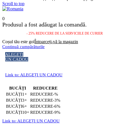
Scroll to top
0
Produsul a fost adăugat la comandă.
- 25% REDUCERE DE LA SERVICIILE DE CURIER
Coșul tău este gol
Întoarceți-vă la magazin
Continuă cumpărăturile
ALEGEȚI
UN CADOU
Link to: ALEGEȚI UN CADOU
BUCĂȚI
REDUCERE
1+
-%
3+
-3%
6+
-6%
10+
-9%
Link to: ALEGEȚI UN CADOU