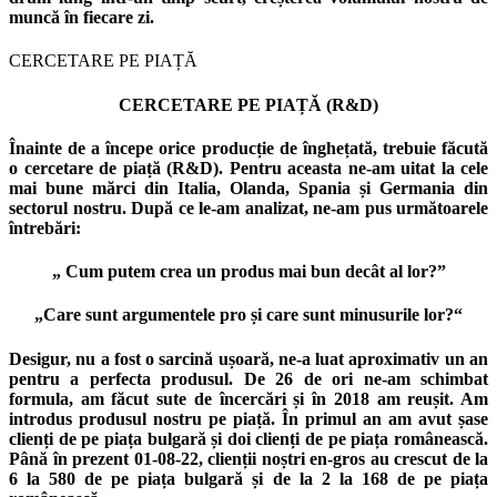
muncă în fiecare zi.
CERCETARE PE PIAȚĂ
CERCETARE PE PIAȚĂ (R&D)
Înainte de a începe orice producție de înghețată, trebuie făcută
o cercetare de piață (R&D). Pentru aceasta ne-am uitat la cele
mai bune mărci din Italia, Olanda, Spania și Germania din
sectorul nostru. După ce le-am analizat, ne-am pus următoarele
întrebări:
„ Cum putem crea un produs mai bun decât al lor?”
„Care sunt argumentele pro și care sunt minusurile lor?“
Desigur, nu a fost o sarcină ușoară, ne-a luat aproximativ un an
pentru a perfecta produsul. De 26 de ori ne-am schimbat
formula, am făcut sute de încercări și în 2018 am reușit. Am
introdus produsul nostru pe piață. În primul an am avut șase
clienți de pe piața bulgară și doi clienți de pe piața românească.
Până în prezent 01-08-22, clienții noștri en-gros au crescut de la
6 la 580 de pe piața bulgară și de la 2 la 168 de pe piața