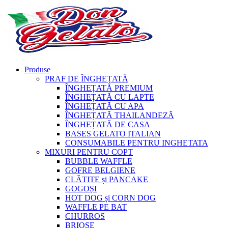
Produse
PRAF DE ÎNGHEȚATĂ
ÎNGHEȚATĂ PREMIUM
ÎNGHEȚATĂ CU LAPTE
ÎNGHEȚATĂ CU APA
ÎNGHEȚATĂ THAILANDEZĂ
ÎNGHEȚATĂ DE CASA
BASES GELATO ITALIAN
CONSUMABILE PENTRU INGHETATA
MIXURI PENTRU COPT
BUBBLE WAFFLE
GOFRE BELGIENE
CLĂTITE și PANCAKE
GOGOȘI
HOT DOG și CORN DOG
WAFFLE PE BAT
CHURROS
BRIOȘE