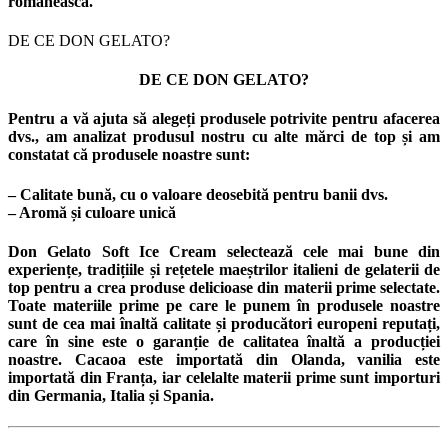
românească.
DE CE DON GELATO?
DE CE DON GELATO?
Pentru a vă ajuta să alegeți produsele potrivite pentru afacerea
dvs., am analizat produsul nostru cu alte mărci de top și am
constatat că produsele noastre sunt:
– Calitate bună, cu o valoare deosebită pentru banii dvs.
– Aromă și culoare unică
Don Gelato Soft Ice Cream selectează cele mai bune din
experiențe, tradițiile și rețetele maeștrilor italieni de gelaterii de
top pentru a crea produse delicioase din materii prime selectate.
Toate materiile prime pe care le punem în produsele noastre
sunt de cea mai înaltă calitate și producători europeni reputați,
care în sine este o garanție de calitatea înaltă a producției
noastre. Cacaoa este importată din Olanda, vanilia este
importată din Franța, iar celelalte materii prime sunt importuri
din Germania, Italia și Spania.