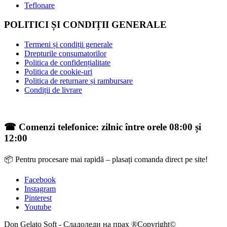
Teflonare
POLITICI ȘI CONDIȚII GENERALE
Termeni și condiții generale
Drepturile consumatorilor
Politica de confidențialitate
Politica de cookie-uri
Politica de returnare și rambursare
Condiții de livrare
☎ Comenzi telefonice: zilnic între orele 08:00 și
12:00
📦 Pentru procesare mai rapidă – plasați comanda direct pe site!
Facebook
Instagram
Pinterest
Youtube
Don Gelato Soft - Сладоледи на прах ®Copyright©