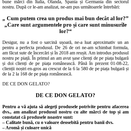
bune mărci din Italia, Olanda, Spania și Germania din sectorul
nostru. După ce le-am analizat, ne-am pus următoarele întrebări:
„ Cum putem crea un produs mai bun decât al lor?”
„Care sunt argumentele pro și care sunt minusurile
lor?“
Desigur, nu a fost o sarcină ușoară, ne-a luat aproximativ un an
pentru a perfecta produsul. De 26 de ori ne-am schimbat formula,
am făcut sute de încercări și în 2018 am reușit. Am introdus produsul
nostru pe piață. În primul an am avut șase clienți de pe piața bulgară
și doi clienți de pe piața românească. Până în prezent 01-08-22,
clienții noștri en-gros au crescut de la 6 la 580 de pe piața bulgară și
de la 2 la 168 de pe piața românească.
DE CE DON GELATO?
DE CE DON GELATO?
Pentru a vă ajuta să alegeți produsele potrivite pentru afacerea
dvs., am analizat produsul nostru cu alte mărci de top și am
constatat că produsele noastre sunt:
– Calitate bună, cu o valoare deosebită pentru banii dvs.
– Aromă și culoare unică