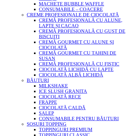
MACHETE BUBBLE WAFFLE
CONSUMABILE – COACERE
CREME PROFESIONALE DE CIOCOLATĂ
CREMĂ PROFESIONALĂ CU ALUNE,
LAPTE ȘI CACAO
CREMĂ PROFESIONALĂ CU GUST DE
BISCUIȚI
CREMĂ GOURMET CU ALUNE ȘI
CIOCOLATĂ
CREMĂ GOURMET CU TAHINI DE
SUSAN
CREMĂ PROFESIONALĂ CU FISTIC
CIOCOLATĂ LICHIDĂ CU LAPTE
CIOCOLATĂ ALBĂ LICHIDĂ
BĂUTURI
MILKSHAKE
ICE SLUSH GRANITA
CIOCOLATĂ RECE
FRAPPE
CIOCOLATĂ CALDĂ
SALEP
CONSUMABILE PENTRU BĂUTURI
SOSURI TOPPING
TOPPINGURI PREMIUM
TOPPINGURI CLASSIC