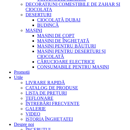
DECORATIUNI COMESTIBILE DE ZAHAR SI
CIOCOLATA
DESERTURI
CIOCOLATĂ DUBAI
BUDINCĂ
MAȘINI
MAȘINI DE COPT
MAȘINI DE ÎNGHEȚATĂ
MAȘINI PENTRU BĂUTURI
MAȘINI PENTRU DESERTURI ȘI
CIOCOLATĂ
CĂRUCIOARE ELECTRICE
CONSUMABILE PENTRU MAȘINI
Promotii
Utile
LIVRARE RAPIDĂ
CATALOG DE PRODUSE
LISTA DE PREȚURI
TEFLONARE
ÎNTREBĂRI FRECVENTE
GALERIE
VIDEO
ISTORIA ÎNGHEȚATEI
Despre noi
ÎNCEPUTUL