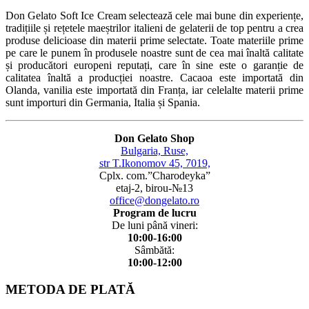
Don Gelato Soft Ice Cream selectează cele mai bune din experiențe,
tradițiile și rețetele maeștrilor italieni de gelaterii de top pentru a crea
produse delicioase din materii prime selectate. Toate materiile prime
pe care le punem în produsele noastre sunt de cea mai înaltă calitate
și producători europeni reputați, care în sine este o garanție de
calitatea înaltă a producției noastre. Cacaoa este importată din
Olanda, vanilia este importată din Franța, iar celelalte materii prime
sunt importuri din Germania, Italia și Spania.
Don Gelato Shop
Bulgaria, Ruse,
str T.Ikonomov 45, 7019,
Cplx. com.”Charodeyka”
etaj-2, birou-№13
office@dongelato.ro
Program de lucru
De luni până vineri:
10:00-16:00
Sâmbătă:
10:00-12:00
METODA DE PLATĂ