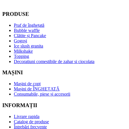
PRODUSE
Praf de înghețată
Bubble waffle
Clătite și Pancake
Gogoși
Ice slush granita
Milkshake
Topping
Decoratiuni comestibile de zahar si ciocolata
MAȘINI
Mașini de copt
Mașini de ÎNGHEȚATĂ
Consumabile, piese și accesorii
INFORMAȚII
Livrare rapida
Catalog de produse
Întrebări frecvente