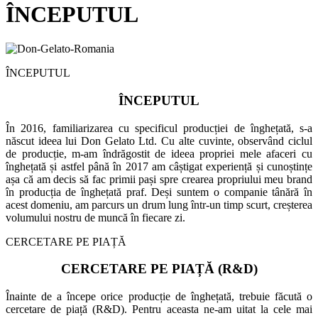
ÎNCEPUTUL
ÎNCEPUTUL
ÎNCEPUTUL
În 2016, familiarizarea cu specificul producției de înghețată, s-a
născut ideea lui Don Gelato Ltd. Cu alte cuvinte, observând ciclul
de producție, m-am îndrăgostit de ideea propriei mele afaceri cu
înghețată și astfel până în 2017 am câștigat experiență și cunoștințe
așa că am decis să fac primii pași spre crearea propriului meu brand
în producția de înghețată praf. Deși suntem o companie tânără în
acest domeniu, am parcurs un drum lung într-un timp scurt, creșterea
volumului nostru de muncă în fiecare zi.
CERCETARE PE PIAȚĂ
CERCETARE PE PIAȚĂ (R&D)
Înainte de a începe orice producție de înghețată, trebuie făcută o
cercetare de piață (R&D). Pentru aceasta ne-am uitat la cele mai