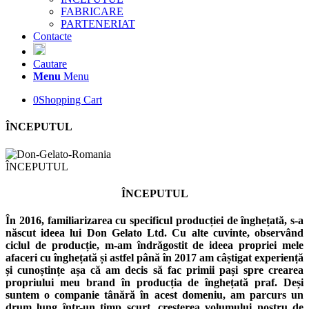
FABRICARE
PARTENERIAT
Contacte
Cautare
Menu
Menu
0
Shopping Cart
ÎNCEPUTUL
ÎNCEPUTUL
ÎNCEPUTUL
În 2016, familiarizarea cu specificul producției de înghețată, s-a
născut ideea lui Don Gelato Ltd. Cu alte cuvinte, observând
ciclul de producție, m-am îndrăgostit de ideea propriei mele
afaceri cu înghețată și astfel până în 2017 am câștigat experiență
și cunoștințe așa că am decis să fac primii pași spre crearea
propriului meu brand în producția de înghețată praf. Deși
suntem o companie tânără în acest domeniu, am parcurs un
drum lung într-un timp scurt, creșterea volumului nostru de