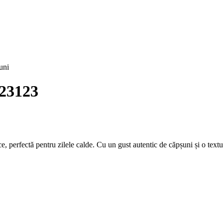
uni
123123
ce, perfectă pentru zilele calde. Cu un gust autentic de căpșuni și o text