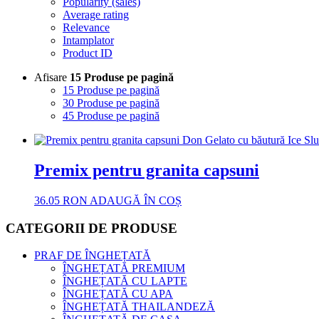
Popularity (sales)
Average rating
Relevance
Intamplator
Product ID
Afisare
15 Produse pe pagină
15 Produse pe pagină
30 Produse pe pagină
45 Produse pe pagină
Premix pentru granita capsuni
36.05
RON
ADAUGĂ ÎN COȘ
CATEGORII DE PRODUSE
PRAF DE ÎNGHEȚATĂ
ÎNGHEȚATĂ PREMIUM
ÎNGHEȚATĂ CU LAPTE
ÎNGHEȚATĂ CU APA
ÎNGHEȚATĂ THAILANDEZĂ