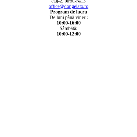
etaj-2, birou-№13
office@dongelato.ro
Program de lucru
De luni până vineri:
10:00-16:00
Sâmbătă:
10:00-12:00