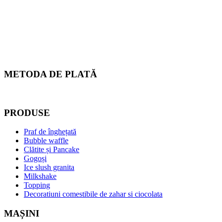
METODA DE PLATĂ
PRODUSE
Praf de înghețată
Bubble waffle
Clătite și Pancake
Gogoși
Ice slush granita
Milkshake
Topping
Decoratiuni comestibile de zahar si ciocolata
MAȘINI