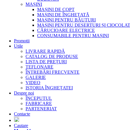
MAȘINI
MAȘINI DE COPT
MAȘINI DE ÎNGHEȚATĂ
MAȘINI PENTRU BĂUTURI
MAȘINI PENTRU DESERTURI ȘI CIOCOLA
CĂRUCIOARE ELECTRICE
CONSUMABILE PENTRU MAȘINI
Promotii
Utile
LIVRARE RAPIDĂ
CATALOG DE PRODUSE
LISTA DE PREȚURI
TEFLONARE
ÎNTREBĂRI FRECVENTE
GALERIE
VIDEO
ISTORIA ÎNGHEȚATEI
Despre noi
ÎNCEPUTUL
FABRICARE
PARTENERIAT
Contacte
Cautare