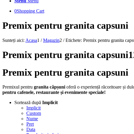
Menu
Menu
0
Shopping Cart
Premix pentru granita capsuni
Sunteți aici:
Acasa
1
/
Magazin
2
/
Etichete: Premix pentru granita caps
Premix pentru granita capsuni
Premix pentru granita capsuni
Premixul pentru
granita căpșuni
oferă o experiență răcoritoare și dul
pentru cafenele, restaurante și evenimente speciale!
Sortează după
Implicit
Implicit
Custom
Nume
Pret
Data