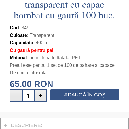
transparent cu capac
bombat cu gaură 100 buc.
Cod:
3491
Culoare:
Transparent
Capacitate:
400 ml.
Cu gaură pentru pai
Material:
polietilenă terftalată, PET
Prețul este pentru 1 set de 100 de pahare și capace.
De unică folosință
65.00
RON
ADAUGĂ ÎN COȘ
DESCRIERE: