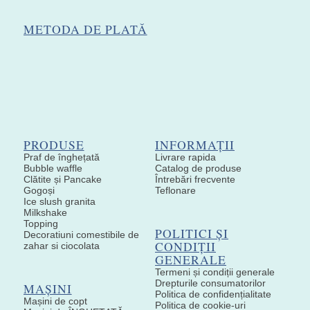
METODA DE PLATĂ
PRODUSE
INFORMAȚII
Praf de înghețată
Livrare rapida
Bubble waffle
Catalog de produse
Clătite și Pancake
Întrebări frecvente
Gogoși
Teflonare
Ice slush granita
Milkshake
Topping
POLITICI ȘI
Decoratiuni comestibile de
CONDIȚII
zahar si ciocolata
GENERALE
Termeni și condiții generale
Drepturile consumatorilor
MAȘINI
Politica de confidențialitate
Mașini de copt
Politica de cookie-uri