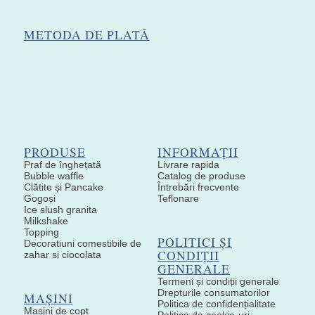
METODA DE PLATĂ
PRODUSE
INFORMAȚII
Praf de înghețată
Livrare rapida
Bubble waffle
Catalog de produse
Clătite și Pancake
Întrebări frecvente
Gogoși
Teflonare
Ice slush granita
Milkshake
Topping
POLITICI ȘI
Decoratiuni comestibile de
CONDIȚII
zahar si ciocolata
GENERALE
Termeni și condiții generale
Drepturile consumatorilor
MAȘINI
Politica de confidențialitate
Mașini de copt