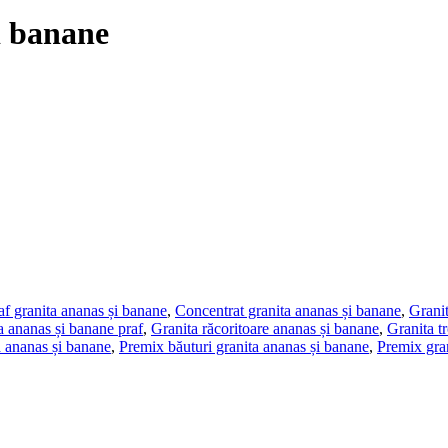
i banane
f granita ananas și banane
,
Concentrat granita ananas și banane
,
Granit
a ananas și banane praf
,
Granita răcoritoare ananas și banane
,
Granita t
a ananas și banane
,
Premix băuturi granita ananas și banane
,
Premix gran