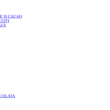
E ȘI CACAO
UIȚI
ATĂ
OCOLATA