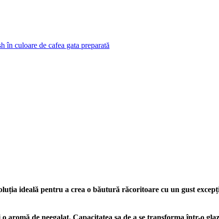
uția ideală pentru a crea o băutură răcoritoare cu un gust excepț
și o aromă de neegalat. Capacitatea sa de a se transforma într-o gla