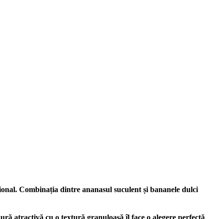
ional. Combinația dintre ananasul suculent și bananele dulci
zură atractivă cu o textură granuloasă îl face o alegere perfectă