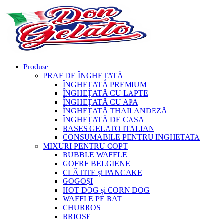
Produse
PRAF DE ÎNGHEȚATĂ
ÎNGHEȚATĂ PREMIUM
ÎNGHEȚATĂ CU LAPTE
ÎNGHEȚATĂ CU APA
ÎNGHEȚATĂ THAILANDEZĂ
ÎNGHEȚATĂ DE CASA
BASES GELATO ITALIAN
CONSUMABILE PENTRU INGHETATA
MIXURI PENTRU COPT
BUBBLE WAFFLE
GOFRE BELGIENE
CLĂTITE și PANCAKE
GOGOȘI
HOT DOG și CORN DOG
WAFFLE PE BAT
CHURROS
BRIOȘE