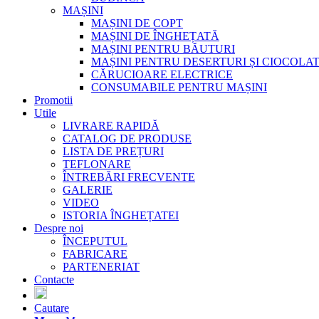
MAȘINI
MAȘINI DE COPT
MAȘINI DE ÎNGHEȚATĂ
MAȘINI PENTRU BĂUTURI
MAȘINI PENTRU DESERTURI ȘI CIOCOLA
CĂRUCIOARE ELECTRICE
CONSUMABILE PENTRU MAȘINI
Promotii
Utile
LIVRARE RAPIDĂ
CATALOG DE PRODUSE
LISTA DE PREȚURI
TEFLONARE
ÎNTREBĂRI FRECVENTE
GALERIE
VIDEO
ISTORIA ÎNGHEȚATEI
Despre noi
ÎNCEPUTUL
FABRICARE
PARTENERIAT
Contacte
Cautare