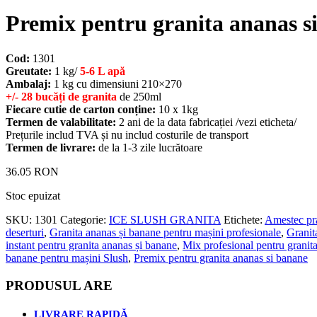
Premix pentru granita ananas s
Cod:
1301
Greutate:
1 kg/
5-6 L apă
Ambalaj:
1 kg cu dimensiuni 210×270
+/- 28 bucăți de granita
de 250ml
Fiecare cutie de carton conține:
10 x 1kg
Termen de valabilitate:
2 ani de la data fabricației /vezi eticheta/
Prețurile includ TVA și nu includ costurile de transport
Termen de livrare:
de la 1-3 zile lucrătoare
36.05
RON
Stoc epuizat
SKU:
1301
Categorie:
ICE SLUSH GRANITA
Etichete:
Amestec pra
deserturi
,
Granita ananas și banane pentru mașini profesionale
,
Granit
instant pentru granita ananas și banane
,
Mix profesional pentru granit
banane pentru mașini Slush
,
Premix pentru granita ananas si banane
PRODUSUL ARE
LIVRARE RAPIDĂ