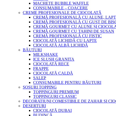
MACHETE BUBBLE WAFFLE
CONSUMABILE – COACERE
CREME PROFESIONALE DE CIOCOLATĂ
CREMĂ PROFESIONALĂ CU ALUNE, LAPT
CREMĂ PROFESIONALĂ CU GUST DE BISC
CREMĂ GOURMET CU ALUNE ȘI CIOCOL
CREMĂ GOURMET CU TAHINI DE SUSAN
CREMĂ PROFESIONALĂ CU FISTIC
CIOCOLATĂ LICHIDĂ CU LAPTE
CIOCOLATĂ ALBĂ LICHIDĂ
BĂUTURI
MILKSHAKE
ICE SLUSH GRANITA
CIOCOLATĂ RECE
FRAPPE
CIOCOLATĂ CALDĂ
SALEP
CONSUMABILE PENTRU BĂUTURI
SOSURI TOPPING
TOPPINGURI PREMIUM
TOPPINGURI CLASSIC
DECORATIUNI COMESTIBILE DE ZAHAR SI CI
DESERTURI
CIOCOLATĂ DUBAI
BUDINCĂ