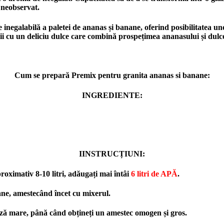
 neobservat.
inegalabilă a paletei de ananas și banane, oferind posibilitatea un
ții cu un deliciu dulce care combină prospețimea ananasului și dulc
Cum se prepară Premix pentru granita ananas si banane:
INGREDIENTE:
IINSTRUCȚIUNI:
roximativ 8-10 litri, adăugați mai întâi
6 litri de APĂ
.
ne, amestecând încet cu mixerul.
eză mare, până când obțineți un amestec omogen și gros.