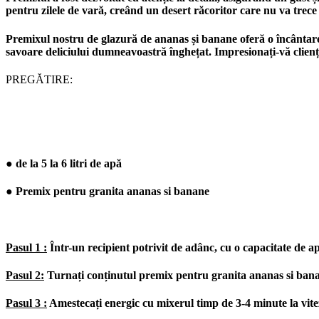
pentru zilele de vară, creând un desert răcoritor care nu va trece
Premixul nostru de glazură de ananas și banane oferă o încântare 
savoare deliciului dumneavoastră înghețat. Impresionați-vă clien
PREGĂTIRE:
● de la 5 la 6 litri de apă
● Premix pentru granita ananas si banane
Pasul 1 :
Într-un recipient potrivit de adânc, cu o capacitate de ap
Pasul 2:
Turnați conținutul premix pentru granita ananas si bana
Pasul 3 :
Amestecați energic cu mixerul timp de 3-4 minute la vit