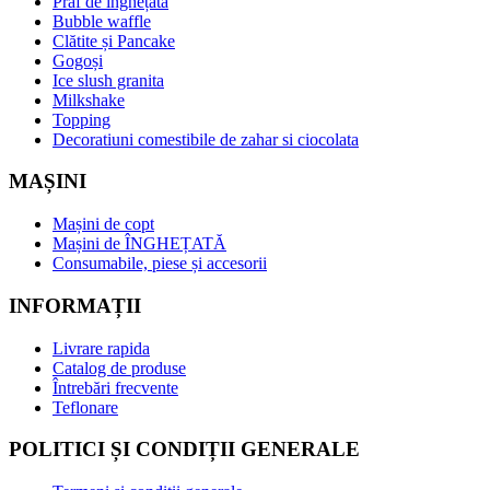
Praf de înghețată
Bubble waffle
Clătite și Pancake
Gogoși
Ice slush granita
Milkshake
Topping
Decoratiuni comestibile de zahar si ciocolata
MAȘINI
Mașini de copt
Mașini de ÎNGHEȚATĂ
Consumabile, piese și accesorii
INFORMAȚII
Livrare rapida
Catalog de produse
Întrebări frecvente
Teflonare
POLITICI ȘI CONDIȚII GENERALE