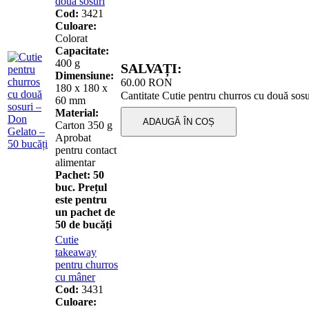
două sosuri
Cod:
3421
Culoare:
Colorat
Capacitate:
400 g
SALVAȚI:
Dimensiune:
60.00
RON
180 x 180 x
Cantitate Cutie pentru churros cu două sosu
60 mm
Material:
ADAUGĂ ÎN COȘ
Carton 350 g
Aprobat
pentru contact
alimentar
Pachet:
50
buc. Prețul
este pentru
un pachet de
50 de bucăți
Cutie
takeaway
pentru churros
cu mâner
Cod:
3431
Culoare: