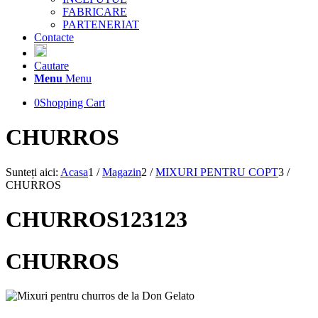
FABRICARE
PARTENERIAT
Contacte
Cautare
Menu
Menu
0
Shopping Cart
CHURROS
Sunteți aici:
Acasa
1
/
Magazin
2
/
MIXURI PENTRU COPT
3
/
CHURROS
CHURROS123123
CHURROS