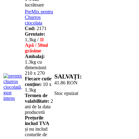
lucrătoare
PreMix pentru
Churros
ciocolata
Cod:
2171
Greutate:
1,3kg /
1l
Apă / 50ml
grăsime
Ambalaj:
1.3kg cu
dimensiuni
210 х 270
SALVAȚI:
Fiecare cutie
41.86
RON
conține:
10 х
1.3kg
Stoc epuizat
Termen de
valabilitate:
2
ani de la data
producerii
Prețurile
includ TVA
și nu includ
costurile de