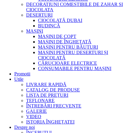
DECORATIUNI COMESTIBILE DE ZAHAR SI
CIOCOLATA
DESERTURI
CIOCOLATĂ DUBAI
BUDINCĂ
MAȘINI
MAȘINI DE COPT
MAȘINI DE ÎNGHEȚATĂ
MAȘINI PENTRU BĂUTURI
MAȘINI PENTRU DESERTURI ȘI
CIOCOLATĂ
CĂRUCIOARE ELECTRICE
CONSUMABILE PENTRU MAȘINI
Promotii
Utile
LIVRARE RAPIDĂ
CATALOG DE PRODUSE
LISTA DE PREȚURI
TEFLONARE
ÎNTREBĂRI FRECVENTE
GALERIE
VIDEO
ISTORIA ÎNGHEȚATEI
Despre noi
ÎNCEPUTUL