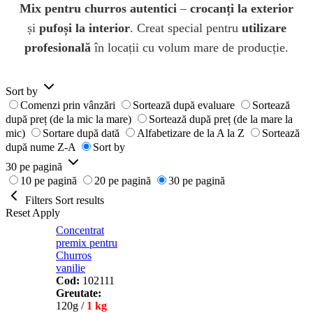
Mix pentru churros autentici
–
crocanți la exterior
și
pufoși la interior
. Creat special pentru
utilizare
profesională
în locații cu volum mare de producție.
Sort by
Comenzi prin vânzări
Sortează după evaluare
Sortează
după preț (de la mic la mare)
Sortează după preț (de la mare la
mic)
Sortare după dată
Alfabetizare de la A la Z
Sortează
după nume Z-A
Sort by
30 pe pagină
10 pe pagină
20 pe pagină
30 pe pagină
Filters
Sort results
Reset
Apply
Concentrat
premix pentru
Churros
vanilie
Cod:
102111
Greutate:
120g /
1 kg