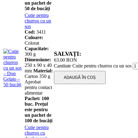
un pachet de
50 de bucăți
Cutie pentru
churros cu un
sos
Cod:
3411
Culoare:
Colorat
Capacitate:
SALVAȚI:
300 g
Dimensiune:
63.00
RON
250 x 90 x 40
Cantitate Cutie pentru churros cu un sos
mm
Material:
Carton 350 g
ADAUGĂ ÎN COȘ
Aprobat
pentru contact
alimentar
Pachet:
100
buc. Prețul
este pentru
un pachet de
100 de bucăți
Cutie pentru
churros cu