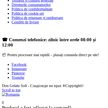
Termeni și condiții generale
Drepturile consumatorilor
Politica de confidențialitate
Politica de cookie-uri
Politica de returnare și rambursare
Condiții de livrare
☎ Comenzi telefonice: zilnic între orele 08:00 și
12:00
📦 Pentru procesare mai rapidă – plasați comanda direct pe site!
Facebook
Instagram
Pinterest
Youtube
Don Gelato Soft - Сладоледи на прах ®Copyright©
Scroll to top
0
Produsul a fost adăugat la comandă.