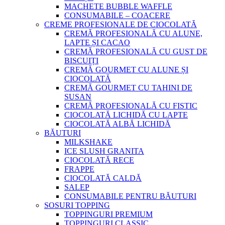
MACHETE BUBBLE WAFFLE
CONSUMABILE – COACERE
CREME PROFESIONALE DE CIOCOLATĂ
CREMĂ PROFESIONALĂ CU ALUNE,
LAPTE ȘI CACAO
CREMĂ PROFESIONALĂ CU GUST DE
BISCUIȚI
CREMĂ GOURMET CU ALUNE ȘI
CIOCOLATĂ
CREMĂ GOURMET CU TAHINI DE
SUSAN
CREMĂ PROFESIONALĂ CU FISTIC
CIOCOLATĂ LICHIDĂ CU LAPTE
CIOCOLATĂ ALBĂ LICHIDĂ
BĂUTURI
MILKSHAKE
ICE SLUSH GRANITA
CIOCOLATĂ RECE
FRAPPE
CIOCOLATĂ CALDĂ
SALEP
CONSUMABILE PENTRU BĂUTURI
SOSURI TOPPING
TOPPINGURI PREMIUM
TOPPINGURI CLASSIC