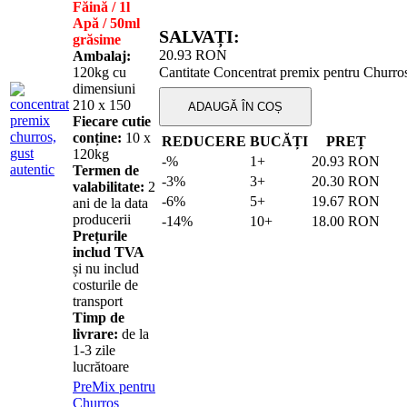
Făină / 1l
Apă / 50ml
SALVAȚI:
grăsime
20.93
RON
Ambalaj:
120kg cu
Cantitate Concentrat premix pentru Churros
dimensiuni
210 х 150
ADAUGĂ ÎN COȘ
Fiecare cutie
conține:
10 х
REDUCERE
BUCĂȚI
PREȚ
120kg
-%
1+
20.93
RON
Termen de
-3%
3+
20.30
RON
valabilitate:
2
-6%
5+
19.67
RON
ani de la data
producerii
-14%
10+
18.00
RON
Prețurile
includ TVA
și nu includ
costurile de
transport
Timp de
livrare:
de la
1-3 zile
lucrătoare
PreMix pentru
Churros