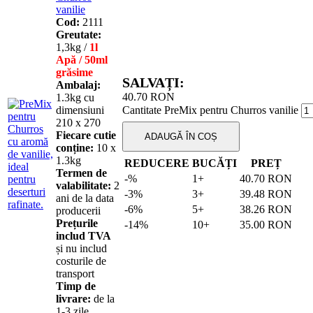
vanilie
Cod:
2111
Greutate:
1,3kg /
1l
Apă / 50ml
grăsime
SALVAȚI:
Ambalaj:
40.70
RON
1.3kg cu
dimensiuni
Cantitate PreMix pentru Churros vanilie
210 х 270
Fiecare cutie
ADAUGĂ ÎN COȘ
conține:
10 х
1.3kg
REDUCERE
BUCĂȚI
PREȚ
Termen de
-%
1+
40.70
RON
valabilitate:
2
-3%
3+
39.48
RON
ani de la data
-6%
5+
38.26
RON
producerii
Prețurile
-14%
10+
35.00
RON
includ TVA
și nu includ
costurile de
transport
Timp de
livrare:
de la
1-3 zile