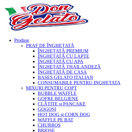
Produse
PRAF DE ÎNGHEȚATĂ
ÎNGHEȚATĂ PREMIUM
ÎNGHEȚATĂ CU LAPTE
ÎNGHEȚATĂ CU APA
ÎNGHEȚATĂ THAILANDEZĂ
ÎNGHEȚATĂ DE CASA
BASES GELATO ITALIAN
CONSUMABILE PENTRU INGHETATA
MIXURI PENTRU COPT
BUBBLE WAFFLE
GOFRE BELGIENE
CLĂTITE și PANCAKE
GOGOȘI
HOT DOG și CORN DOG
WAFFLE PE BAT
CHURROS
BRIOȘE