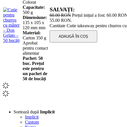
Colorat
Capacitate:
SALVAȚI:
500 g
60.00
RON
Prețul inițial a fost: 60.00 RO
Dimensiune:
55.00 RON.
135 x 105 x
Cantitate Cutie takeaway pentru churros c
120 mm mm
Material:
ADAUGĂ ÎN COȘ
Carton 350 g
Aprobat
pentru contact
alimentar
Pachet:
50
buc. Prețul
este pentru
un pachet de
50 de bucăți
Sortează după
Implicit
Implicit
Custom