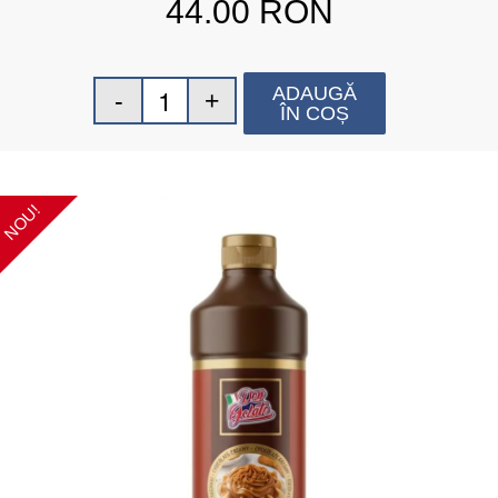
44.00
RON
ADAUGĂ
ÎN COȘ
NOU!