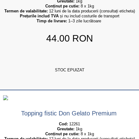
Greutate:
 1kg
Conținut pe cutie:
 8 x 1kg
Termen de valabilitate:
 12 luni de la data producerii (consultați eticheta)
Prețurile includ TVA
 și nu includ costurile de transport
Timp de livrare:
 1–3 zile lucrătoare
44.00
RON
STOC EPUIZAT
Topping fistic Don Gelato Premium
Cod:
 12261
Greutate:
 1kg
Conținut pe cutie:
 8 x 1kg
Termen de valabilitate:
 12 luni de la data producerii (consultați eticheta)