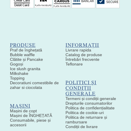
PRODUSE
INFORMAȚII
Praf de înghețată
Livrare rapida
Bubble waffle
Catalog de produse
Clătite și Pancake
Întrebări frecvente
Gogoși
Teflonare
Ice slush granita
Milkshake
Topping
POLITICI ȘI
Decoratiuni comestibile de
CONDIȚII
zahar si ciocolata
GENERALE
Termeni și condiții generale
Drepturile consumatorilor
MAȘINI
Politica de confidențialitate
Mașini de copt
Politica de cookie-uri
Mașini de ÎNGHEȚATĂ
Politica de returnare și
Consumabile, piese și
rambursare
accesorii
Condiții de livrare