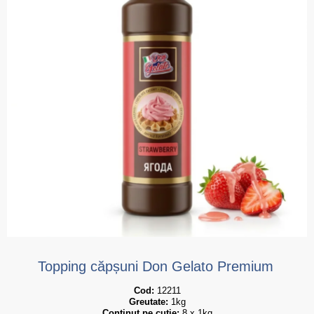
Topping căpșuni Don Gelato Premium
Cod:
 12211
Greutate:
 1kg
Conținut pe cutie:
 8 x 1kg