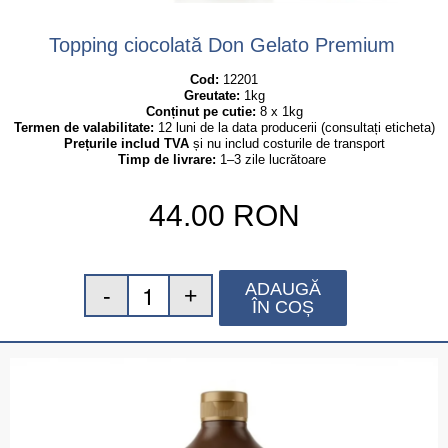
Topping ciocolată Don Gelato Premium
Cod:
 12201
Greutate:
 1kg
Conținut pe cutie:
 8 x 1kg
Termen de valabilitate:
 12 luni de la data producerii (consultați eticheta)
Prețurile includ TVA
 și nu includ costurile de transport
Timp de livrare:
 1–3 zile lucrătoare
44.00
RON
ADAUGĂ
ÎN COȘ