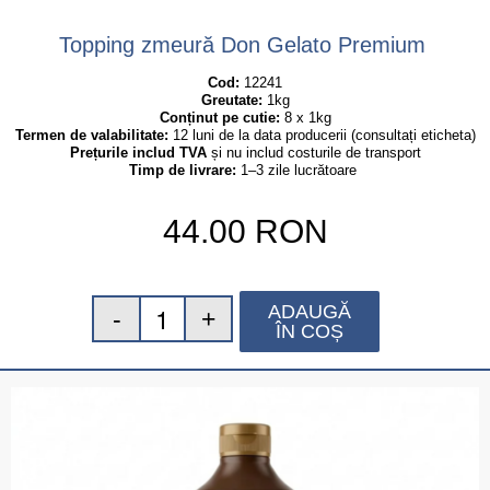
Topping zmeură Don Gelato Premium
Cod:
 12241
Greutate:
 1kg
Conținut pe cutie:
 8 x 1kg
Termen de valabilitate:
 12 luni de la data producerii (consultați eticheta)
Prețurile includ TVA
 și nu includ costurile de transport
Timp de livrare:
 1–3 zile lucrătoare
44.00
RON
ADAUGĂ
ÎN COȘ