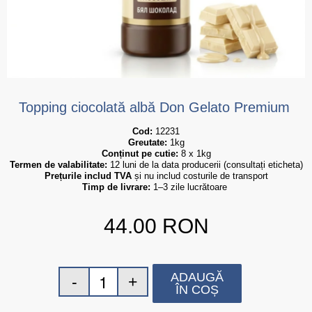
Topping ciocolată albă Don Gelato Premium
Cod:
 12231
Greutate:
 1kg
Conținut pe cutie:
 8 x 1kg
Termen de valabilitate:
 12 luni de la data producerii (consultați eticheta)
Prețurile includ TVA
 și nu includ costurile de transport
Timp de livrare:
 1–3 zile lucrătoare
44.00
RON
ADAUGĂ
ÎN COȘ