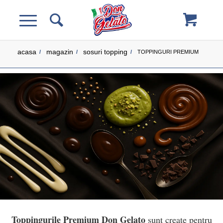
acasa
magazin
sosuri topping
/
/
/
TOPPINGURI PREMIUM
Toppingurile Premium Don Gelato
sunt create pentru