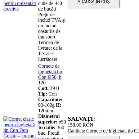
ADAUGĂ ÎN COȘ
cutie de 440
de bucăți
Prețurile
includ TVA și
nu includ
costurile de
transport
Termen de
livrare: de la
1-3 zile
lucrătoare
Cornete de
inghetata tip
Con Ø50, h
120
Cod:
3911
Tip:
Con
Capacitate:
90-100g
H:
120mm
Diametrul
SALVAȚI:
superior:
ø50
158.00
RON
În cutie:
360
Cantitate Cornete de inghetata tip 
buc. Prețul
este pentru o