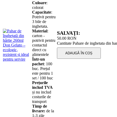
Culoare
:
colorat
Capacitate
:
Potrivit pentru
3 bile de
inghetata.
Material
:
SALVAȚI:
carton -
50.00
RON
potrivit pentru
Cantitate Pahare de inghetata din ha
contactul
direct cu
ADAUGĂ ÎN COȘ
alimentele
Într-un
pachet
: 100
buc. Prețul
este pentru 1
set / 100 buc
Prețurile
includ TVA
și nu includ
costurile de
transport
Timp de
livrare:
de la
1-3 zile