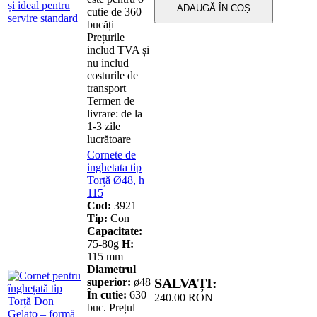
ADAUGĂ ÎN COȘ
cutie de 360
bucăți
Prețurile
includ TVA și
nu includ
costurile de
transport
Termen de
livrare: de la
1-3 zile
lucrătoare
Cornete de
inghetata tip
Torță Ø48, h
115
Cod:
3921
Tip:
Con
Capacitate:
75-80g
H:
115 mm
Diametrul
SALVAȚI:
superior:
ø48
În cutie:
630
240.00
RON
buc. Prețul