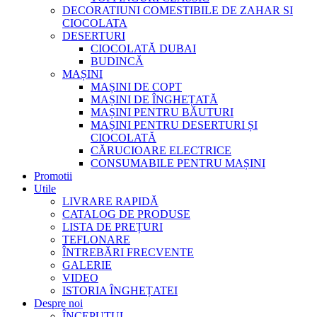
DECORATIUNI COMESTIBILE DE ZAHAR SI
CIOCOLATA
DESERTURI
CIOCOLATĂ DUBAI
BUDINCĂ
MAȘINI
MAȘINI DE COPT
MAȘINI DE ÎNGHEȚATĂ
MAȘINI PENTRU BĂUTURI
MAȘINI PENTRU DESERTURI ȘI
CIOCOLATĂ
CĂRUCIOARE ELECTRICE
CONSUMABILE PENTRU MAȘINI
Promotii
Utile
LIVRARE RAPIDĂ
CATALOG DE PRODUSE
LISTA DE PREȚURI
TEFLONARE
ÎNTREBĂRI FRECVENTE
GALERIE
VIDEO
ISTORIA ÎNGHEȚATEI
Despre noi
ÎNCEPUTUL