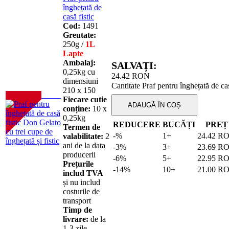
înghețată de
casă fistic
Cod:
1491
Greutate:
250g /
1L
Lapte
Ambalaj:
SALVAȚI:
0,25kg cu
24.42
RON
dimensiuni
Cantitate Praf pentru înghețată de cas
210 х 150
NOU!
Fiecare cutie
ADAUGĂ ÎN COȘ
conține:
10 х
0,25kg
REDUCERE
BUCĂȚI
PREȚ
Termen de
-%
1+
24.42
R
valabilitate:
2
ani de la data
-3%
3+
23.69
R
producerii
-6%
5+
22.95
R
Prețurile
-14%
10+
21.00
R
includ TVA
și nu includ
costurile de
transport
Timp de
livrare:
de la
1-3 zile