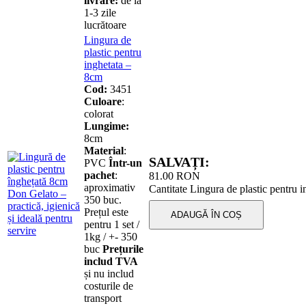
livrare:
de la
1-3 zile
lucrătoare
Lingura de
plastic pentru
inghetata –
8cm
Cod:
3451
Culoare
:
colorat
Lungime:
8сm
Material
:
SALVAȚI:
PVC
Într-un
pachet
:
81.00
RON
aproximativ
Cantitate Lingura de plastic pentru 
350 buc.
Prețul este
ADAUGĂ ÎN COȘ
pentru 1 set /
1kg / +- 350
buc
Prețurile
includ TVA
și nu includ
costurile de
transport