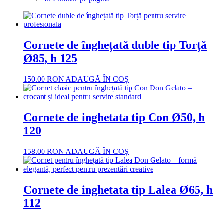
Cornete de înghețată duble tip Torță
Ø85, h 125
150.00
RON
ADAUGĂ ÎN COȘ
Cornete de inghetata tip Con Ø50, h
120
158.00
RON
ADAUGĂ ÎN COȘ
Cornete de inghetata tip Lalea Ø65, h
112