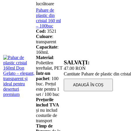
lucrătoare
Pahare de
plastic din
cristal 160 ml
– 100buc
Cod:
3521
Culoare
:
transparent
Capacitate
:
160ml.
Material
:
SALVAȚI:
Polietilen
tereftalat, PET
47.00
RON
Într-un
Cantitate Pahare de plastic din cris
pachet
: 100
buc. Prețul
ADAUGĂ ÎN COȘ
este pentru 1
set / 100 buc
Prețurile
includ TVA
și nu includ
costurile de
transport
Timp de