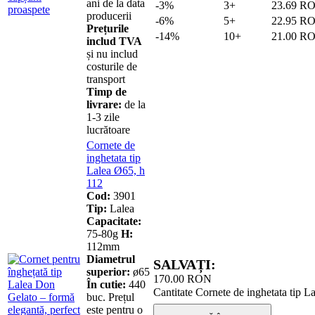
ani de la data
-3%
3+
23.69
R
producerii
-6%
5+
22.95
R
Prețurile
-14%
10+
21.00
R
includ TVA
și nu includ
costurile de
transport
Timp de
livrare:
de la
1-3 zile
lucrătoare
Cornete de
inghetata tip
Lalea Ø65, h
112
Cod:
3901
Tip:
Lalea
Capacitate:
75-80g
H:
112mm
Diametrul
SALVAȚI:
superior:
ø65
170.00
RON
În cutie:
440
Cantitate Cornete de inghetata tip L
buc. Prețul
este pentru o