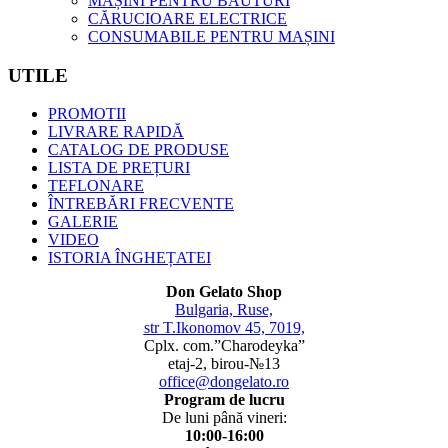
MAȘINI PENTRU BĂUTURI
CĂRUCIOARE ELECTRICE
CONSUMABILE PENTRU MAȘINI
UTILE
PROMOTII
LIVRARE RAPIDĂ
CATALOG DE PRODUSE
LISTA DE PREȚURI
TEFLONARE
ÎNTREBĂRI FRECVENTE
GALERIE
VIDEO
ISTORIA ÎNGHEȚATEI
Don Gelato Shop
Bulgaria, Ruse,
str T.Ikonomov 45, 7019,
Cplx. com.”Charodeyka”
etaj-2, birou-№13
office@dongelato.ro
Program de lucru
De luni până vineri:
10:00-16:00