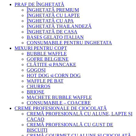
PRAF DE ÎNGHEȚATĂ
ÎNGHEȚATĂ PREMIUM
ÎNGHEȚATĂ CU LAPTE
ÎNGHEȚATĂ CU APA
ÎNGHEȚATĂ THAILANDEZĂ
ÎNGHEȚATĂ DE CASA
BASES GELATO ITALIAN
CONSUMABILE PENTRU INGHETATA
MIXURI PENTRU COPT
BUBBLE WAFFLE
GOFRE BELGIENE
CLĂTITE și PANCAKE
GOGOȘI
HOT DOG și CORN DOG
WAFFLE PE BAT
CHURROS
BRIOȘE
MACHETE BUBBLE WAFFLE
CONSUMABILE – COACERE
CREME PROFESIONALE DE CIOCOLATĂ
CREMĂ PROFESIONALĂ CU ALUNE, LAPTE ȘI
CACAO
CREMĂ PROFESIONALĂ CU GUST DE
BISCUIȚI
CREMĂ GOURMET CU ALUNE ȘI CIOCOLATĂ