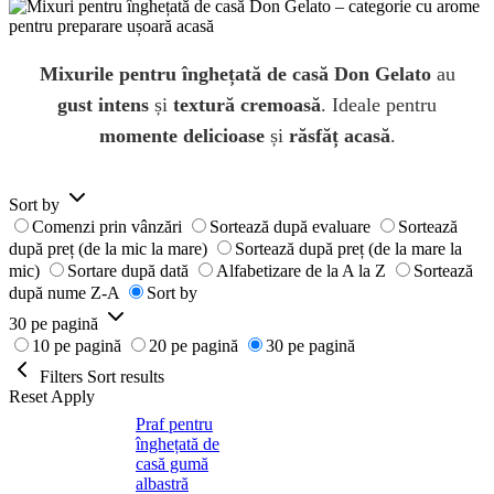
Mixurile pentru înghețată de casă Don Gelato
au
gust intens
și
textură cremoasă
. Ideale pentru
momente delicioase
și
răsfăț acasă
.
Sort by
Comenzi prin vânzări
Sortează după evaluare
Sortează
după preț (de la mic la mare)
Sortează după preț (de la mare la
mic)
Sortare după dată
Alfabetizare de la A la Z
Sortează
după nume Z-A
Sort by
30 pe pagină
10 pe pagină
20 pe pagină
30 pe pagină
Filters
Sort results
Reset
Apply
Praf pentru
înghețată de
casă gumă
albastră