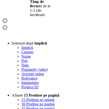
Timp de
livrare:
de la
1-3 zile
lucrătoare
Sortează după
Implicit
Implicit
Custom
Nume
Pret
Data
Popularity (sales)
Average rating
Relevance
Intamplator
Product ID
Afisare
15 Produse pe pagină
15 Produse pe pagină
30 Produse pe pagină
45 Produse pe pagină