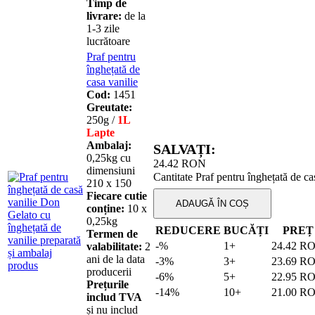
Timp de
livrare:
de la
1-3 zile
lucrătoare
Praf pentru
înghețată de
casa vanilie
Cod:
1451
Greutate:
250g /
1L
Lapte
Ambalaj:
SALVAȚI:
0,25kg cu
24.42
RON
dimensiuni
Cantitate Praf pentru înghețată de ca
210 х 150
Fiecare cutie
ADAUGĂ ÎN COȘ
conține:
10 х
0,25kg
REDUCERE
BUCĂȚI
PREȚ
Termen de
-%
1+
24.42
R
valabilitate:
2
ani de la data
-3%
3+
23.69
R
producerii
-6%
5+
22.95
R
Prețurile
-14%
10+
21.00
R
includ TVA
și nu includ