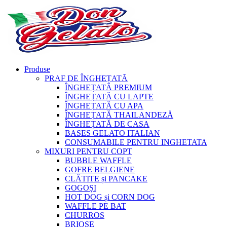
Produse
PRAF DE ÎNGHEȚATĂ
ÎNGHEȚATĂ PREMIUM
ÎNGHEȚATĂ CU LAPTE
ÎNGHEȚATĂ CU APA
ÎNGHEȚATĂ THAILANDEZĂ
ÎNGHEȚATĂ DE CASA
BASES GELATO ITALIAN
CONSUMABILE PENTRU INGHETATA
MIXURI PENTRU COPT
BUBBLE WAFFLE
GOFRE BELGIENE
CLĂTITE și PANCAKE
GOGOȘI
HOT DOG și CORN DOG
WAFFLE PE BAT
CHURROS
BRIOȘE