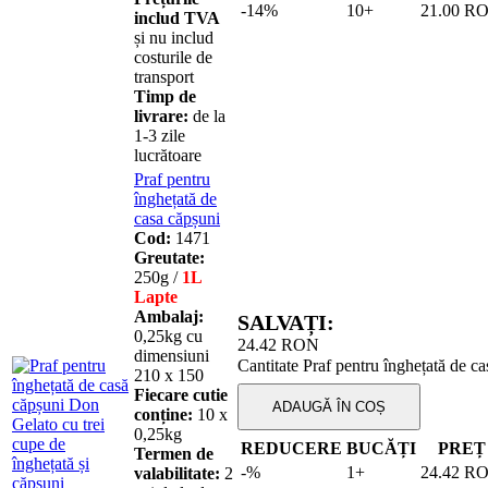
-14%
10+
21.00
R
includ TVA
și nu includ
costurile de
transport
Timp de
livrare:
de la
1-3 zile
lucrătoare
Praf pentru
înghețată de
casa căpșuni
Cod:
1471
Greutate:
250g /
1L
Lapte
Ambalaj:
SALVAȚI:
0,25kg cu
24.42
RON
dimensiuni
Cantitate Praf pentru înghețată de c
210 х 150
Fiecare cutie
ADAUGĂ ÎN COȘ
conține:
10 х
0,25kg
REDUCERE
BUCĂȚI
PREȚ
Termen de
-%
1+
24.42
R
valabilitate:
2