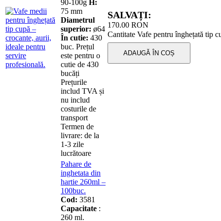
90-100g
H:
75 mm
SALVAȚI:
Diametrul
170.00
RON
superior:
ø64
Cantitate Vafe pentru înghețată tip
În cutie:
430
buc. Prețul
ADAUGĂ ÎN COȘ
este pentru o
cutie de 430
bucăți
Prețurile
includ TVA și
nu includ
costurile de
transport
Termen de
livrare: de la
1-3 zile
lucrătoare
Pahare de
inghetata din
hartie 260ml –
100buc.
Cod:
3581
Capacitate
:
260 ml.