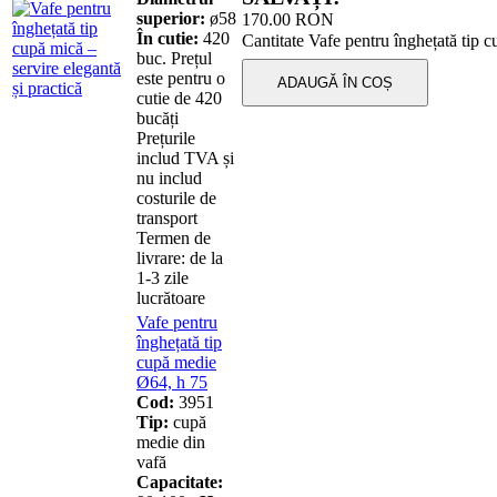
superior:
ø58
170.00
RON
În cutie:
420
Cantitate Vafe pentru înghețată tip 
buc. Prețul
este pentru o
ADAUGĂ ÎN COȘ
cutie de 420
bucăți
Prețurile
includ TVA și
nu includ
costurile de
transport
Termen de
livrare: de la
1-3 zile
lucrătoare
Vafe pentru
înghețată tip
cupă medie
Ø64, h 75
Cod:
3951
Tip:
cupă
medie din
vafă
Capacitate: