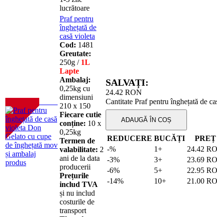
lucrătoare
Praf pentru
înghețată de
casă violeta
Cod:
1481
Greutate:
250g /
1L
Lapte
Ambalaj:
SALVAȚI:
0,25kg cu
24.42
RON
dimensiuni
Cantitate Praf pentru înghețată de ca
NOU!
210 х 150
Fiecare cutie
ADAUGĂ ÎN COȘ
conține:
10 х
0,25kg
REDUCERE
BUCĂȚI
PREȚ
Termen de
-%
1+
24.42
R
valabilitate:
2
ani de la data
-3%
3+
23.69
R
producerii
-6%
5+
22.95
R
Prețurile
-14%
10+
21.00
R
includ TVA
și nu includ
costurile de
transport