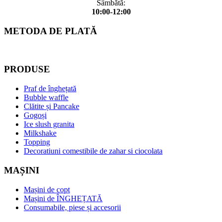
Sâmbătă:
10:00-12:00
METODA DE PLATĂ
PRODUSE
Praf de înghețată
Bubble waffle
Clătite și Pancake
Gogoși
Ice slush granita
Milkshake
Topping
Decoratiuni comestibile de zahar si ciocolata
MAȘINI
Mașini de copt
Mașini de ÎNGHEȚATĂ
Consumabile, piese și accesorii