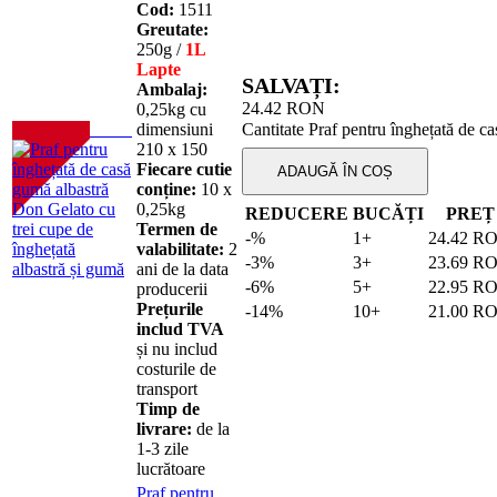
Cod:
1511
Greutate:
250g /
1L
Lapte
SALVAȚI:
Ambalaj:
24.42
RON
0,25kg cu
dimensiuni
Cantitate Praf pentru înghețată de c
NOU!
210 х 150
Fiecare cutie
ADAUGĂ ÎN COȘ
conține:
10 х
0,25kg
REDUCERE
BUCĂȚI
PREȚ
Termen de
-%
1+
24.42
R
valabilitate:
2
-3%
3+
23.69
R
ani de la data
-6%
5+
22.95
R
producerii
Prețurile
-14%
10+
21.00
R
includ TVA
și nu includ
costurile de
transport
Timp de
livrare:
de la
1-3 zile
lucrătoare
Praf pentru