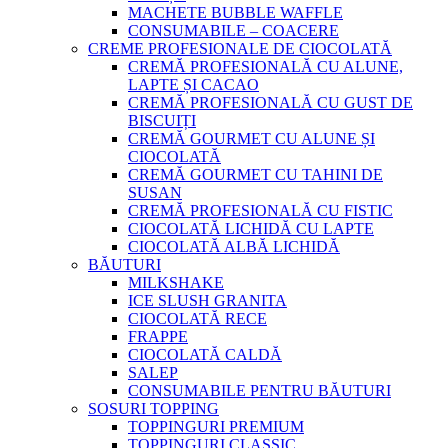
MACHETE BUBBLE WAFFLE
CONSUMABILE – COACERE
CREME PROFESIONALE DE CIOCOLATĂ
CREMĂ PROFESIONALĂ CU ALUNE,
LAPTE ȘI CACAO
CREMĂ PROFESIONALĂ CU GUST DE
BISCUIȚI
CREMĂ GOURMET CU ALUNE ȘI
CIOCOLATĂ
CREMĂ GOURMET CU TAHINI DE
SUSAN
CREMĂ PROFESIONALĂ CU FISTIC
CIOCOLATĂ LICHIDĂ CU LAPTE
CIOCOLATĂ ALBĂ LICHIDĂ
BĂUTURI
MILKSHAKE
ICE SLUSH GRANITA
CIOCOLATĂ RECE
FRAPPE
CIOCOLATĂ CALDĂ
SALEP
CONSUMABILE PENTRU BĂUTURI
SOSURI TOPPING
TOPPINGURI PREMIUM
TOPPINGURI CLASSIC