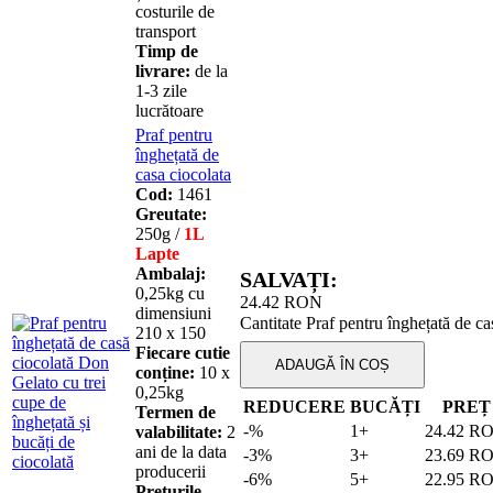
costurile de
transport
Timp de
livrare:
de la
1-3 zile
lucrătoare
Praf pentru
înghețată de
casa ciocolata
Cod:
1461
Greutate:
250g /
1L
Lapte
Ambalaj:
SALVAȚI:
0,25kg cu
24.42
RON
dimensiuni
Cantitate Praf pentru înghețată de ca
210 х 150
Fiecare cutie
ADAUGĂ ÎN COȘ
conține:
10 х
0,25kg
REDUCERE
BUCĂȚI
PREȚ
Termen de
-%
1+
24.42
R
valabilitate:
2
ani de la data
-3%
3+
23.69
R
producerii
-6%
5+
22.95
R
Prețurile