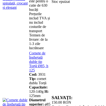
este pentru o
Stoc epuizat
cutie de 630
bucăți
Prețurile
includ TVA și
nu includ
costurile de
transport
Termen de
livrare: de la
1-3 zile
lucrătoare
Cornete de
înghețată
duble tip
Torță Ø85, h
125
Cod:
3931
Tip:
cornet
dublu Torță
Capacitate:
120-140g
H:
125mm
SALVAȚI:
Diametrul
150.00
RON
superior:
ø85