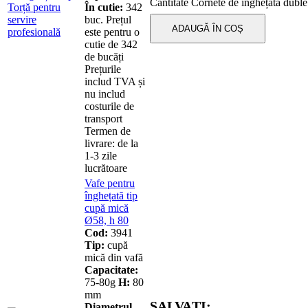
Cantitate Cornete de înghețată duble
În cutie:
342
buc. Prețul
ADAUGĂ ÎN COȘ
este pentru o
cutie de 342
de bucăți
Prețurile
includ TVA și
nu includ
costurile de
transport
Termen de
livrare: de la
1-3 zile
lucrătoare
Vafe pentru
înghețată tip
cupă mică
Ø58, h 80
Cod:
3941
Tip:
cupă
mică din vafă
Capacitate:
75-80g
H:
80
mm
SALVAȚI:
Diametrul