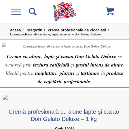
acasa
magazin
creme profesionale de ciocolată
/
/
/
Cremă profesională cu alune, lapte și cacao – Don Gelato Deluxe
Crema cu alune, lapte și cacao Don Gelato Deluxe
se
remarcă prin
textura catifelată
și
gustul intens de alune
.
Ideală pentru
umpluturi
,
glazuri
și
tartinare
în
produse
de cofetărie profesionale
.
Cremă profesională cu alune lapte și cacao
Don Gelato Deluxe – 1 kg
Cod:
 19011