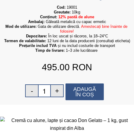
Cod:
 19001
Greutate:
 10kg
Conținut: 
12% pastă de alune
Ambalaj:
Găleată metalică cu capac ermetic
Mod de utilizare:
 Gata de utilizare directă. 
Amestecați bine înainte de 
folosire!
Depozitare:
 În loc uscat și răcoros, la 18–24°C
Termen de valabilitate:
 12 luni de la data producerii (consultați eticheta)
Prețurile includ TVA
 și nu includ costurile de transport
Timp de livrare:
 1–3 zile lucrătoare
495.00
RON
ADAUGĂ
ÎN COȘ