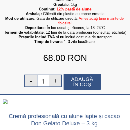
Greutate:
 1kg
Conținut: 
12% pastă de alune
Ambalaj:
Găleată din plastic cu capac ermetic
Mod de utilizare:
 Gata de utilizare directă. 
Amestecați bine înainte de 
folosire!
Depozitare:
 În loc uscat și răcoros, la 18–24°C
Termen de valabilitate:
 12 luni de la data producerii (consultați eticheta)
Prețurile includ TVA
 și nu includ costurile de transport
Timp de livrare:
 1–3 zile lucrătoare
68.00
RON
ADAUGĂ
ÎN COȘ
Cremă profesională cu alune lapte și cacao
Don Gelato Deluxe – 3 kg