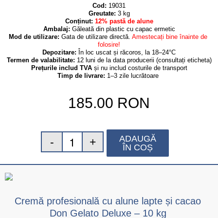
Cod:
 19031
Greutate:
 3 kg
Conținut: 
12% pastă de alune
Ambalaj:
Găleată din plastic cu capac ermetic
Mod de utilizare:
 Gata de utilizare directă. 
Amestecați bine înainte de 
folosire!
Depozitare:
 În loc uscat și răcoros, la 18–24°C
Termen de valabilitate:
 12 luni de la data producerii (consultați eticheta)
Prețurile includ TVA
 și nu includ costurile de transport
Timp de livrare:
 1–3 zile lucrătoare
185.00
RON
ADAUGĂ
ÎN COȘ
Cremă profesională cu alune lapte și cacao
Don Gelato Deluxe – 10 kg