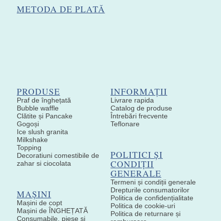
METODA DE PLATĂ
PRODUSE
INFORMAȚII
Praf de înghețată
Livrare rapida
Bubble waffle
Catalog de produse
Clătite și Pancake
Întrebări frecvente
Gogoși
Teflonare
Ice slush granita
Milkshake
Topping
POLITICI ȘI
Decoratiuni comestibile de
CONDIȚII
zahar si ciocolata
GENERALE
Termeni și condiții generale
Drepturile consumatorilor
MAȘINI
Politica de confidențialitate
Mașini de copt
Politica de cookie-uri
Mașini de ÎNGHEȚATĂ
Politica de returnare și
Consumabile, piese și