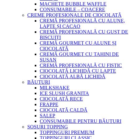
MACHETE BUBBLE WAFFLE
CONSUMABILE – COACERE
CREME PROFESIONALE DE CIOCOLATĂ
CREMĂ PROFESIONALĂ CU ALUNE,
LAPTE ȘI CACAO
CREMĂ PROFESIONALĂ CU GUST DE
BISCUIȚI
CREMĂ GOURMET CU ALUNE ȘI
CIOCOLATĂ
CREMĂ GOURMET CU TAHINI DE
SUSAN
CREMĂ PROFESIONALĂ CU FISTIC
CIOCOLATĂ LICHIDĂ CU LAPTE
CIOCOLATĂ ALBĂ LICHIDĂ
BĂUTURI
MILKSHAKE
ICE SLUSH GRANITA
CIOCOLATĂ RECE
FRAPPE
CIOCOLATĂ CALDĂ
SALEP
CONSUMABILE PENTRU BĂUTURI
SOSURI TOPPING
TOPPINGURI PREMIUM
TOPPINGURI CLASSIC