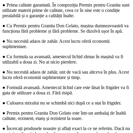
● Prima calitate garantată. În compoziția Premix pentru Granita sunt
utilizate materii prime de calitate, ceea ce în sine este o condiție
prealabilă și o garanție a calității înalte.
● Cu Premix pentru Granita Don Gelato, mașina dumneavoastră va
funcționa fără probleme și fără probleme. Se dizolvă ușor în apă.
● Nu necesită adaos de zahăr. Acest lucru oferă economii
suplimentare.
● Cu formula sa avansată, amestecul lichid rămas în mașină va fi
utilizabil a doua zi. Nu ai nicio pierdere.
● Nu necesită adaos de zahăr, unt de vacă sau altceva în plus. Acest
lucru oferă economii suplimentare și timp.
● Formulă avansată. Amestecul lichid care este lăsat în frigider va fi
gata de utilizare a doua zi. Fără risipă.
● Culoarea mixului nu se schimbă nici după ce a stat în frigider.
● Premix pentru Granita Don Gelato este într-un ambalaj de înaltă
calitate, rezistent, etanș și rezistent la soare.
● Încercați produsele noastre și aflați exact la ce ne referim. Dacă nu