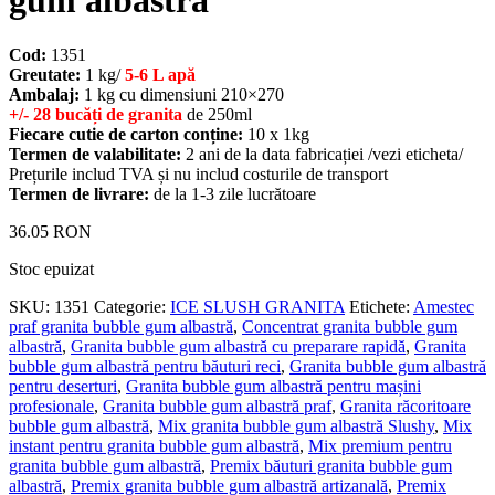
gum albastra
Cod:
1351
Greutate:
1 kg/
5-6 L apă
Ambalaj:
1 kg cu dimensiuni 210×270
+/- 28 bucăți de granita
de 250ml
Fiecare cutie de carton conține:
10 x 1kg
Termen de valabilitate:
2 ani de la data fabricației /vezi eticheta/
Prețurile includ TVA și nu includ costurile de transport
Termen de livrare:
de la 1-3 zile lucrătoare
36.05
RON
Stoc epuizat
SKU:
1351
Categorie:
ICE SLUSH GRANITA
Etichete:
Amestec
praf granita bubble gum albastră
,
Concentrat granita bubble gum
albastră
,
Granita bubble gum albastră cu preparare rapidă
,
Granita
bubble gum albastră pentru băuturi reci
,
Granita bubble gum albastră
pentru deserturi
,
Granita bubble gum albastră pentru mașini
profesionale
,
Granita bubble gum albastră praf
,
Granita răcoritoare
bubble gum albastră
,
Mix granita bubble gum albastră Slushy
,
Mix
instant pentru granita bubble gum albastră
,
Mix premium pentru
granita bubble gum albastră
,
Premix băuturi granita bubble gum
albastră
,
Premix granita bubble gum albastră artizanală
,
Premix