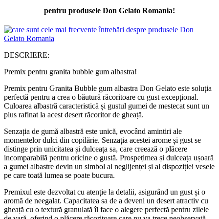
pentru produsele Don Gelato Romania!
DESCRIERE:
Premix pentru granita bubble gum albastra!
Premix pentru Granita Bubble gum albastra Don Gelato este soluția
perfectă pentru a crea o băutură răcoritoare cu gust excepțional.
Culoarea albastră caracteristică și gustul gumei de mestecat sunt un
plus rafinat la acest desert răcoritor de gheață.
Senzația de gumă albastră este unică, evocând amintiri ale
momentelor dulci din copilărie. Senzația acestei arome și gust se
distinge prin unicitatea și dulceața sa, care creează o plăcere
incomparabilă pentru oricine o gustă. Prospețimea și dulceața ușoară
a gumei albastre devin un simbol al neglijenței și al dispoziției vesele
pe care toată lumea se poate bucura.
Premixul este dezvoltat cu atenție la detalii, asigurând un gust și o
aromă de neegalat. Capacitatea sa de a deveni un desert atractiv cu
gheață cu o textură granulată îl face o alegere perfectă pentru zilele
de vară, oferind o plăcere răcoritoare care nu va trece neobservată.