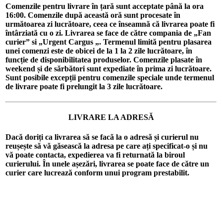
Comenzile pentru livrare în țară sunt acceptate până la ora
16:00. Comenzile după această oră sunt procesate în
următoarea zi lucrătoare, ceea ce înseamnă că livrarea poate fi
întârziată cu o zi. Livrarea se face de către compania de „Fan
curier” si „Urgent Cargus „. Termenul limită pentru plasarea
unei comenzi este de obicei de la 1 la 2 zile lucrătoare, în
funcție de disponibilitatea produselor. Comenzile plasate în
weekend și de sărbători sunt expediate în prima zi lucrătoare.
Sunt posibile excepții pentru comenzile speciale unde termenul
de livrare poate fi prelungit la 3 zile lucrătoare.
LIVRARE LA ADRESĂ
Dacă doriți ca livrarea să se facă la o adresă și curierul nu
reușește să vă găsească la adresa pe care ați specificat-o și nu
vă poate contacta, expedierea va fi returnată la biroul
curierului. În unele așezări, livrarea se poate face de către un
curier care lucrează conform unui program prestabilit.