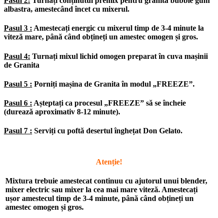
Pasul 2:
Turnați conținutul premix pentru granita bubble gum
albastra, amestecând încet cu mixerul.
Pasul 3 :
Amestecați energic cu mixerul timp de 3-4 minute la
viteză mare, până când obțineți un amestec omogen și gros.
Pasul 4:
Turnați mixul lichid omogen preparat în cuva mașinii
de Granita
Pasul 5 :
Porniți mașina de Granita în modul „FREEZE”.
Pasul 6 :
Așteptați ca procesul „FREEZE” să se încheie
(durează aproximativ 8-12 minute).
Pasul 7 :
Serviți cu poftă desertul înghețat Don Gelato.
Atenție!
Mixtura trebuie amestecat continuu cu ajutorul unui blender,
mixer electric sau mixer la cea mai mare viteză. Amestecați
ușor amestecul timp de 3-4 minute, până când obțineți un
amestec omogen și gros.