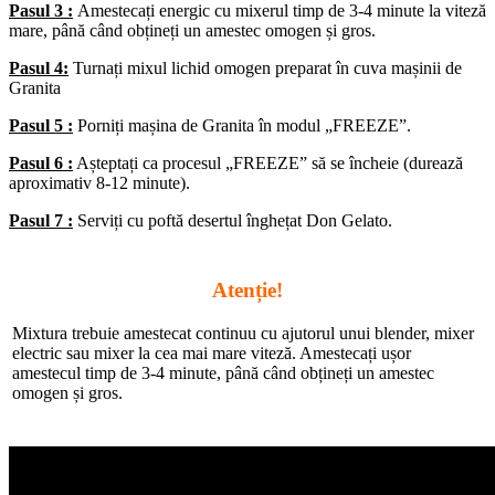
Pasul 3 :
Amestecați energic cu mixerul timp de 3-4 minute la viteză
mare, până când obțineți un amestec omogen și gros.
Pasul 4:
Turnați mixul lichid omogen preparat în cuva mașinii de
Granita
Pasul 5 :
Porniți mașina de Granita în modul „FREEZE”.
Pasul 6 :
Așteptați ca procesul „FREEZE” să se încheie (durează
aproximativ 8-12 minute).
Pasul 7 :
Serviți cu poftă desertul înghețat Don Gelato.
Atenție!
Mixtura trebuie amestecat continuu cu ajutorul unui blender, mixer
electric sau mixer la cea mai mare viteză. Amestecați ușor
amestecul timp de 3-4 minute, până când obțineți un amestec
omogen și gros.