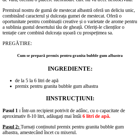
Premixul nostru de gumă de mestecat albastră oferă un deliciu unic,
combinând caracterul și dulceața gumei de mestecat. Oferă o
oportunitate pentru combinații creative și o varietate de arome pentru
a sublinia gustul desertului tău de gheață. Oferiți-le clienților o
tentație care combină dulceața ușoară cu prospețimea sa.
PREGĂTIRE:
Cum se prepară premix pentru granita bubble gum albastra
INGREDIENTE:
de la 5 la 6 litri de apă
premix pentru granita bubble gum albastra
IINSTRUCȚIUNI:
Pasul 1 :
Într-un recipient potrivit de adânc, cu o capacitate de
aproximativ 8-10 litri, adăugați mai întâi
6 litri de apă.
Pasul 2:
Turnați conținutul premix pentru granita bubble gum
albastra, amestecând încet cu mixerul.