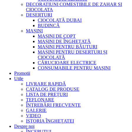
DECORATIUNI COMESTIBILE DE ZAHAR SI
CIOCOLATA
DESERTURI
CIOCOLATĂ DUBAI
BUDINCĂ
MAȘINI
MAȘINI DE COPT
MAȘINI DE ÎNGHEȚATĂ
MAȘINI PENTRU BĂUTURI
MAȘINI PENTRU DESERTURI ȘI
CIOCOLATĂ
CĂRUCIOARE ELECTRICE
CONSUMABILE PENTRU MAȘINI
Promotii
Utile
LIVRARE RAPIDĂ
CATALOG DE PRODUSE
LISTA DE PREȚURI
TEFLONARE
ÎNTREBĂRI FRECVENTE
GALERIE
VIDEO
ISTORIA ÎNGHEȚATEI
Despre noi
ÎNCEPUTUL