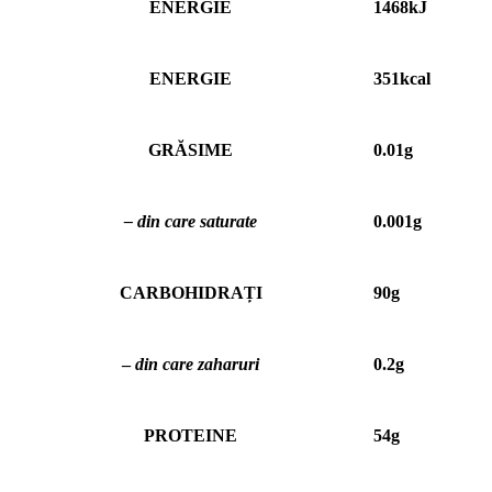
ENERGIE
1468kJ
ENERGIE
351kcаl
GRĂSIME
0.01g
– din care saturate
0.001g
CARBOHIDRAȚI
90g
–
din care zaharuri
0.2g
PROTEINE
54g