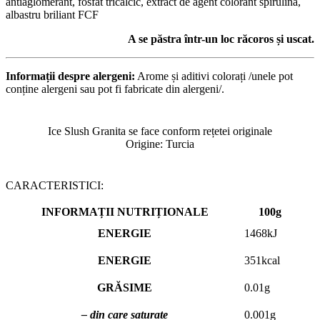
antiaglomerant, fosfat tricalcic, extract de agent colorant spirulină,
albastru briliant FCF
A se păstra într-un loc răcoros și uscat.
Informații despre alergeni:
Arome și aditivi colorați /unele pot
conține alergeni sau pot fi fabricate din alergeni/.
Ice Slush Granita se face conform rețetei originale
Origine: Turcia
CARACTERISTICI:
INFORMAȚII NUTRIȚIONALE
100g
ENERGIE
1468kJ
ENERGIE
351kcаl
GRĂSIME
0.01g
– din care saturate
0.001g