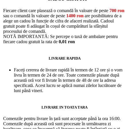
Fiecare client care plasează o comandă în valoare de peste
700 ron
sau o comandă în valoare de peste
1400 ron
are posibilitatea de a
alege un cadou în funcție de cifra de afaceri realizată. Cadoul
gratuit poate fi adăugat în coșul de cumpărături la sfârșitul
procesului de comandă.
NOTĂ IMPORTANTĂ: Se percepe o taxă de ambalare pentru
fiecare cadou gratuit la rata de
0,01 ron
LIVRARE RAPIDA
Faceți cererea de livrare rapidă în termen de 12 ore și o vom
livra în termen de 24 de ore. Toate comenzile plasate după
această oră vor fi livrate în termen de 48 de ore la adresa
specificată. Acest lucru se aplică numai zilelor lucrătoare de
luni până vineri.
LIVRARE IN TOATA TARA
Comenzile pentru livrare în țară sunt acceptate până la ora 16:00.
Comenzile după această oră sunt procesate în următoarea zi
lucrătoare, ceea ce înseamnă că livrarea poate fi întârziată cu o zi.