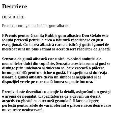
Descriere
DESCRIERE:
Premix pentru granita bubble gum albastra!
PPremix pentru Granita Bubble gum albastra Don Gelato este
soluția perfectă pentru a crea o băutură răcoritoare cu gust
excepțional. Culoarea albastră caracteristică și gustul gumei de
mestecat sunt un plus rafinat la acest desert răcoritor de gheață.
Senzația de gumă albastră este unică, evocând amintiri ale
momentelor dulci din copilărie. Senzația acestei arome și gust se
distinge prin unicitatea și dulceața sa, care creează o plăcere
incomparabilă pentru oricine o gustă. Prospețimea și dulceața
ușoară a gumei albastre devin un simbol al neglijenței și al
dispoziției vesele pe care toată lumea se poate bucura.
Premixul este dezvoltat cu atenție la detalii, asigurând un gust și
o aromă de neegalat. Capacitatea sa de a deveni un desert
atractiv cu gheață cu o textură granulată îl face o alegere
perfectă pentru zilele de vară, oferind o plăcere răcoritoare care
nu va trece neobservată.