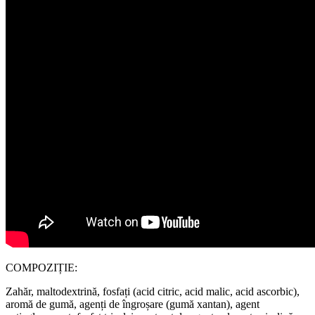
COMPOZIȚIE:
Zahăr, maltodextrină, fosfați (acid citric, acid malic, acid ascorbic),
aromă de gumă, agenți de îngroșare (gumă xantan), agent