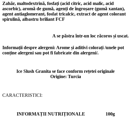
Zahăr, maltodextrină, fosfați (acid citric, acid malic, acid
ascorbic), aromă de gumă, agenți de îngroșare (gumă xantan),
agent antiaglomerant, fosfat tricalcic, extract de agent colorant
spirulină, albastru briliant FCF
A se păstra într-un loc răcoros și uscat.
Informații despre alergeni:
Arome și aditivi colorați /unele pot
conține alergeni sau pot fi fabricate din alergeni/.
Ice Slush Granita se face conform rețetei originale
Origine: Turcia
CARACTERISTICI:
INFORMAȚII NUTRIȚIONALE
100g