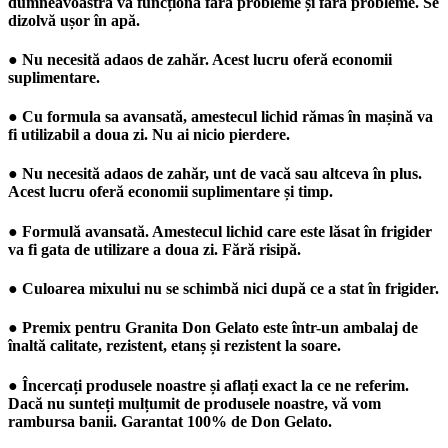
dumneavoastră va funcționa fără probleme și fără probleme. Se
dizolvă ușor în apă.
● Nu necesită adaos de zahăr. Acest lucru oferă economii
suplimentare.
● Cu formula sa avansată, amestecul lichid rămas în mașină va
fi utilizabil a doua zi. Nu ai nicio pierdere.
● Nu necesită adaos de zahăr, unt de vacă sau altceva în plus.
Acest lucru oferă economii suplimentare și timp.
● Formulă avansată. Amestecul lichid care este lăsat în frigider
va fi gata de utilizare a doua zi. Fără risipă.
● Culoarea mixului nu se schimbă nici după ce a stat în frigider.
● Premix pentru Granita Don Gelato este într-un ambalaj de
înaltă calitate, rezistent, etanș și rezistent la soare.
● Încercați produsele noastre și aflați exact la ce ne referim.
Dacă nu sunteți mulțumit de produsele noastre, vă vom
rambursa banii. Garantat 100% de
Don Gelato
.