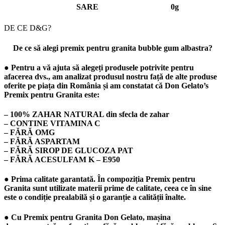
SARE
0g
DE CE D&G?
De ce să alegi premix pentru granita bubble gum albastra?
● Pentru a vă ajuta să alegeți produsele potrivite pentru
afacerea dvs., am analizat produsul nostru față de alte produse
oferite pe piața din România și am constatat că Don Gelato’s
Premix pentru Granita este:
– 100% ZAHAR NATURAL din sfecla de zahar
– CONTINE VITAMINA C
– FĂRĂ OMG
– FĂRĂ ASPARTAM
– FĂRĂ SIROP DE GLUCOZA PAT
– FĂRĂ ACESULFAM K – E950
● Prima calitate garantată. În compoziția Premix pentru
Granita sunt utilizate materii prime de calitate, ceea ce în sine
este o condiție prealabilă și o garanție a calității înalte.
● Cu Premix pentru Granita Don Gelato, mașina