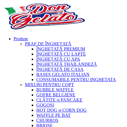
Produse
PRAF DE ÎNGHEȚATĂ
ÎNGHEȚATĂ PREMIUM
ÎNGHEȚATĂ CU LAPTE
ÎNGHEȚATĂ CU APA
ÎNGHEȚATĂ THAILANDEZĂ
ÎNGHEȚATĂ DE CASA
BASES GELATO ITALIAN
CONSUMABILE PENTRU INGHETATA
MIXURI PENTRU COPT
BUBBLE WAFFLE
GOFRE BELGIENE
CLĂTITE și PANCAKE
GOGOȘI
HOT DOG și CORN DOG
WAFFLE PE BAT
CHURROS
BRIOȘE