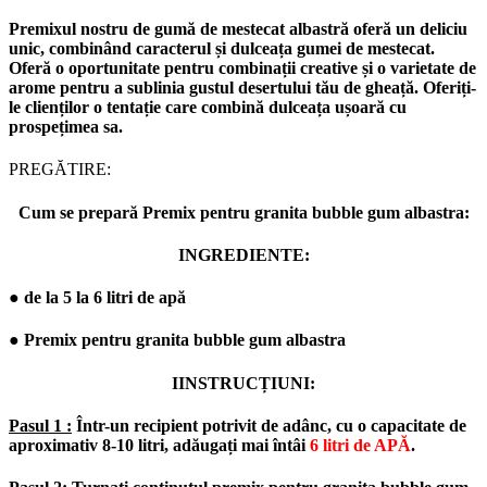
Premixul nostru de gumă de mestecat albastră oferă un deliciu
unic, combinând caracterul și dulceața gumei de mestecat.
Oferă o oportunitate pentru combinații creative și o varietate de
arome pentru a sublinia gustul desertului tău de gheață. Oferiți-
le clienților o tentație care combină dulceața ușoară cu
prospețimea sa.
PREGĂTIRE:
Cum se prepară Premix pentru granita bubble gum albastra:
INGREDIENTE:
● de la 5 la 6 litri de apă
● Premix pentru granita bubble gum albastra
IINSTRUCȚIUNI:
Pasul 1 :
Într-un recipient potrivit de adânc, cu o capacitate de
aproximativ 8-10 litri, adăugați mai întâi
6 litri de APĂ
.