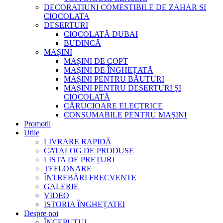
DECORATIUNI COMESTIBILE DE ZAHAR SI
CIOCOLATA
DESERTURI
CIOCOLATĂ DUBAI
BUDINCĂ
MAȘINI
MAȘINI DE COPT
MAȘINI DE ÎNGHEȚATĂ
MAȘINI PENTRU BĂUTURI
MAȘINI PENTRU DESERTURI ȘI
CIOCOLATĂ
CĂRUCIOARE ELECTRICE
CONSUMABILE PENTRU MAȘINI
Promotii
Utile
LIVRARE RAPIDĂ
CATALOG DE PRODUSE
LISTA DE PREȚURI
TEFLONARE
ÎNTREBĂRI FRECVENTE
GALERIE
VIDEO
ISTORIA ÎNGHEȚATEI
Despre noi
ÎNCEPUTUL