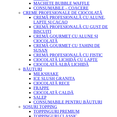
MACHETE BUBBLE WAFFLE
CONSUMABILE – COACERE
CREME PROFESIONALE DE CIOCOLATĂ
CREMĂ PROFESIONALĂ CU ALUNE,
LAPTE ȘI CACAO
CREMĂ PROFESIONALĂ CU GUST DE
BISCUIȚI
CREMĂ GOURMET CU ALUNE ȘI
CIOCOLATĂ
CREMĂ GOURMET CU TAHINI DE
SUSAN
CREMĂ PROFESIONALĂ CU FISTIC
CIOCOLATĂ LICHIDĂ CU LAPTE
CIOCOLATĂ ALBĂ LICHIDĂ
BĂUTURI
MILKSHAKE
ICE SLUSH GRANITA
CIOCOLATĂ RECE
FRAPPE
CIOCOLATĂ CALDĂ
SALEP
CONSUMABILE PENTRU BĂUTURI
SOSURI TOPPING
TOPPINGURI PREMIUM
TOPPINGURI CLASSIC