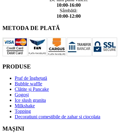
10:00-16:00
Sâmbătă:
10:00-12:00
METODA DE PLATĂ
PRODUSE
Praf de înghețată
Bubble waffle
Clătite și Pancake
Gogoși
Ice slush granita
Milkshake
Topping
Decoratiuni comestibile de zahar si ciocolata
MAȘINI