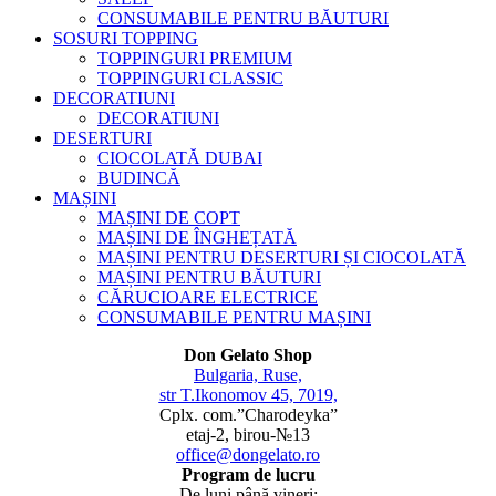
CONSUMABILE PENTRU BĂUTURI
SOSURI TOPPING
TOPPINGURI PREMIUM
TOPPINGURI CLASSIC
DECORATIUNI
DECORATIUNI
DESERTURI
CIOCOLATĂ DUBAI
BUDINCĂ
MAȘINI
MAȘINI DE COPT
MAȘINI DE ÎNGHEȚATĂ
MAȘINI PENTRU DESERTURI ȘI CIOCOLATĂ
MAȘINI PENTRU BĂUTURI
CĂRUCIOARE ELECTRICE
CONSUMABILE PENTRU MAȘINI
Don Gelato Shop
Bulgaria, Ruse,
str T.Ikonomov 45, 7019,
Cplx. com.”Charodeyka”
etaj-2, birou-№13
office@dongelato.ro
Program de lucru
De luni până vineri: