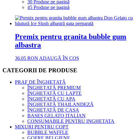
30 Produse pe pagină
45 Produse pe pagină
Premix pentru granita bubble gum
albastra
36.05
RON
ADAUGĂ ÎN COȘ
CATEGORII DE PRODUSE
PRAF DE ÎNGHEȚATĂ
ÎNGHEȚATĂ PREMIUM
ÎNGHEȚATĂ CU LAPTE
ÎNGHEȚATĂ CU APA
ÎNGHEȚATĂ THAILANDEZĂ
ÎNGHEȚATĂ DE CASA
BASES GELATO ITALIAN
CONSUMABILE PENTRU INGHETATA
MIXURI PENTRU COPT
BUBBLE WAFFLE
GOFRE BELGIENE