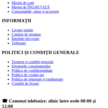
Mașini de copt
Mașini de ÎNGHEȚATĂ
Consumabile, piese și accesorii
INFORMAȚII
Livrare rapida
Catalog de produse
Întrebări frecvente
Teflonare
POLITICI ȘI CONDIȚII GENERALE
Termeni și condiții generale
Drepturile consumatorilor
Politica de confidențialitate
Politica de cookie-uri
Politica de returnare și rambursare
Condiții de livrare
☎ Comenzi telefonice: zilnic între orele 08:00 și
12:00