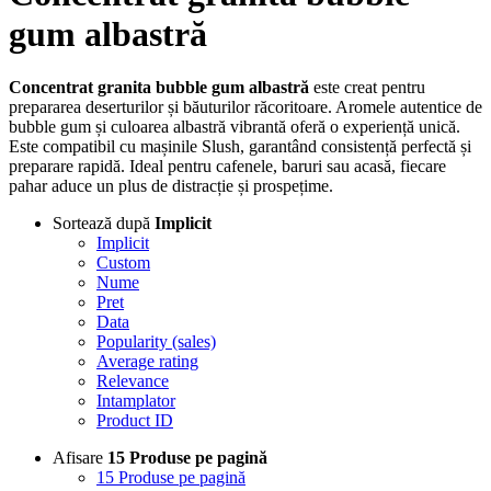
gum albastră
Concentrat granita bubble gum albastră
este creat pentru
prepararea deserturilor și băuturilor răcoritoare. Aromele autentice de
bubble gum și culoarea albastră vibrantă oferă o experiență unică.
Este compatibil cu mașinile Slush, garantând consistență perfectă și
preparare rapidă. Ideal pentru cafenele, baruri sau acasă, fiecare
pahar aduce un plus de distracție și prospețime.
Sortează după
Implicit
Implicit
Custom
Nume
Pret
Data
Popularity (sales)
Average rating
Relevance
Intamplator
Product ID
Afisare
15 Produse pe pagină
15 Produse pe pagină