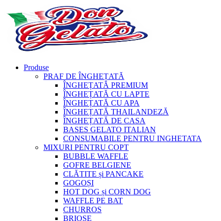
Produse
PRAF DE ÎNGHEȚATĂ
ÎNGHEȚATĂ PREMIUM
ÎNGHEȚATĂ CU LAPTE
ÎNGHEȚATĂ CU APA
ÎNGHEȚATĂ THAILANDEZĂ
ÎNGHEȚATĂ DE CASA
BASES GELATO ITALIAN
CONSUMABILE PENTRU INGHETATA
MIXURI PENTRU COPT
BUBBLE WAFFLE
GOFRE BELGIENE
CLĂTITE și PANCAKE
GOGOȘI
HOT DOG și CORN DOG
WAFFLE PE BAT
CHURROS
BRIOȘE