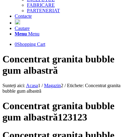
FABRICARE
PARTENERIAT
Contacte
Cautare
Menu
Menu
0
Shopping Cart
Concentrat granita bubble
gum albastră
Sunteți aici:
Acasa
1
/
Magazin
2
/
Etichete: Concentrat granita
bubble gum albastră
Concentrat granita bubble
gum albastră123123
Concentrat granita bubble