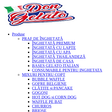
Produse
PRAF DE ÎNGHEȚATĂ
ÎNGHEȚATĂ PREMIUM
ÎNGHEȚATĂ CU LAPTE
ÎNGHEȚATĂ CU APA
ÎNGHEȚATĂ THAILANDEZĂ
ÎNGHEȚATĂ DE CASA
BASES GELATO ITALIAN
CONSUMABILE PENTRU INGHETATA
MIXURI PENTRU COPT
BUBBLE WAFFLE
GOFRE BELGIENE
CLĂTITE și PANCAKE
GOGOȘI
HOT DOG și CORN DOG
WAFFLE PE BAT
CHURROS
BRIOȘE