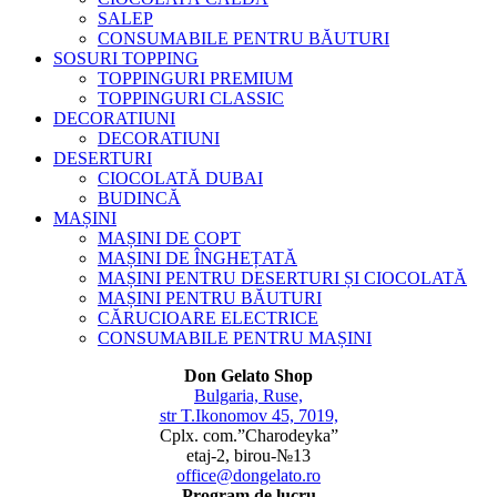
SALEP
CONSUMABILE PENTRU BĂUTURI
SOSURI TOPPING
TOPPINGURI PREMIUM
TOPPINGURI CLASSIC
DECORATIUNI
DECORATIUNI
DESERTURI
CIOCOLATĂ DUBAI
BUDINCĂ
MAȘINI
MAȘINI DE COPT
MAȘINI DE ÎNGHEȚATĂ
MAȘINI PENTRU DESERTURI ȘI CIOCOLATĂ
MAȘINI PENTRU BĂUTURI
CĂRUCIOARE ELECTRICE
CONSUMABILE PENTRU MAȘINI
Don Gelato Shop
Bulgaria, Ruse,
str T.Ikonomov 45, 7019,
Cplx. com.”Charodeyka”
etaj-2, birou-№13
office@dongelato.ro
Program de lucru