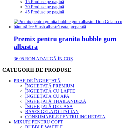
15 Produse pe pagină
30 Produse pe pagină
45 Produse pe pagină
Premix pentru granita bubble gum
albastra
36.05
RON
ADAUGĂ ÎN COȘ
CATEGORII DE PRODUSE
PRAF DE ÎNGHEȚATĂ
ÎNGHEȚATĂ PREMIUM
ÎNGHEȚATĂ CU LAPTE
ÎNGHEȚATĂ CU APA
ÎNGHEȚATĂ THAILANDEZĂ
ÎNGHEȚATĂ DE CASA
BASES GELATO ITALIAN
CONSUMABILE PENTRU INGHETATA
MIXURI PENTRU COPT
BUBBLE WAFFLE