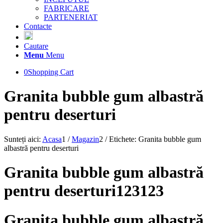
FABRICARE
PARTENERIAT
Contacte
Cautare
Menu
Menu
0
Shopping Cart
Granita bubble gum albastră
pentru deserturi
Sunteți aici:
Acasa
1
/
Magazin
2
/
Etichete: Granita bubble gum
albastră pentru deserturi
Granita bubble gum albastră
pentru deserturi123123
Granita bubble gum albastră