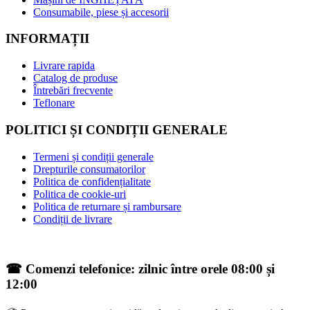
Consumabile, piese și accesorii
INFORMAȚII
Livrare rapida
Catalog de produse
Întrebări frecvente
Teflonare
POLITICI ȘI CONDIȚII GENERALE
Termeni și condiții generale
Drepturile consumatorilor
Politica de confidențialitate
Politica de cookie-uri
Politica de returnare și rambursare
Condiții de livrare
☎ Comenzi telefonice: zilnic între orele 08:00 și
12:00