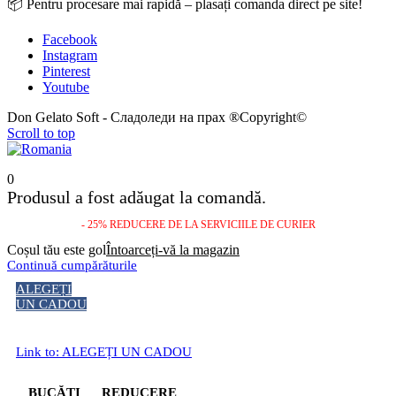
📦 Pentru procesare mai rapidă – plasați comanda direct pe site!
Facebook
Instagram
Pinterest
Youtube
Don Gelato Soft - Сладоледи на прах ®Copyright©
Scroll to top
0
Produsul a fost adăugat la comandă.
- 25% REDUCERE DE LA SERVICIILE DE CURIER
Coșul tău este gol
Întoarceți-vă la magazin
Continuă cumpărăturile
ALEGEȚI
UN CADOU
Link to: ALEGEȚI UN CADOU
BUCĂȚI
REDUCERE