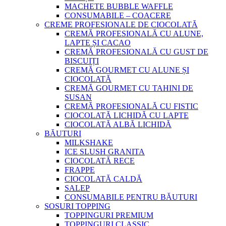
MACHETE BUBBLE WAFFLE
CONSUMABILE – COACERE
CREME PROFESIONALE DE CIOCOLATĂ
CREMĂ PROFESIONALĂ CU ALUNE,
LAPTE ȘI CACAO
CREMĂ PROFESIONALĂ CU GUST DE
BISCUIȚI
CREMĂ GOURMET CU ALUNE ȘI
CIOCOLATĂ
CREMĂ GOURMET CU TAHINI DE
SUSAN
CREMĂ PROFESIONALĂ CU FISTIC
CIOCOLATĂ LICHIDĂ CU LAPTE
CIOCOLATĂ ALBĂ LICHIDĂ
BĂUTURI
MILKSHAKE
ICE SLUSH GRANITA
CIOCOLATĂ RECE
FRAPPE
CIOCOLATĂ CALDĂ
SALEP
CONSUMABILE PENTRU BĂUTURI
SOSURI TOPPING
TOPPINGURI PREMIUM
TOPPINGURI CLASSIC