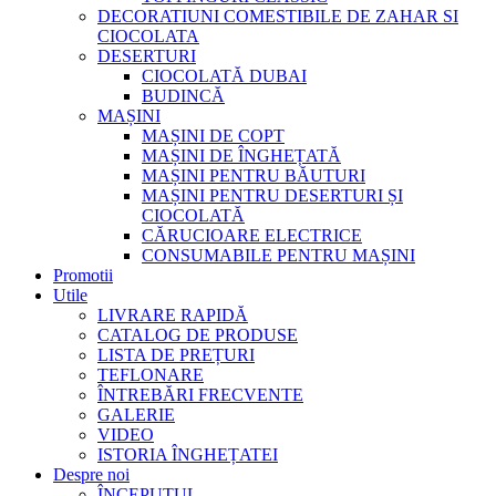
DECORATIUNI COMESTIBILE DE ZAHAR SI
CIOCOLATA
DESERTURI
CIOCOLATĂ DUBAI
BUDINCĂ
MAȘINI
MAȘINI DE COPT
MAȘINI DE ÎNGHEȚATĂ
MAȘINI PENTRU BĂUTURI
MAȘINI PENTRU DESERTURI ȘI
CIOCOLATĂ
CĂRUCIOARE ELECTRICE
CONSUMABILE PENTRU MAȘINI
Promotii
Utile
LIVRARE RAPIDĂ
CATALOG DE PRODUSE
LISTA DE PREȚURI
TEFLONARE
ÎNTREBĂRI FRECVENTE
GALERIE
VIDEO
ISTORIA ÎNGHEȚATEI
Despre noi
ÎNCEPUTUL