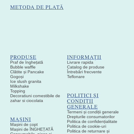
METODA DE PLATĂ
PRODUSE
INFORMAȚII
Praf de înghețată
Livrare rapida
Bubble waffle
Catalog de produse
Clătite și Pancake
Întrebări frecvente
Gogoși
Teflonare
Ice slush granita
Milkshake
Topping
POLITICI ȘI
Decoratiuni comestibile de
CONDIȚII
zahar si ciocolata
GENERALE
Termeni și condiții generale
Drepturile consumatorilor
MAȘINI
Politica de confidențialitate
Mașini de copt
Politica de cookie-uri
Mașini de ÎNGHEȚATĂ
Politica de returnare și