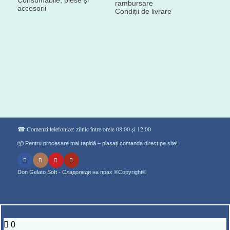
Consumabile, piese și
rambursare
accesorii
Condiții de livrare
☎ Comenzi telefonice: zilnic între orele 08:00 și 12:00
📦 Pentru procesare mai rapidă – plasați comanda direct pe site!
Don Gelato Soft - Сладоледи на прах ®Copyright©
0