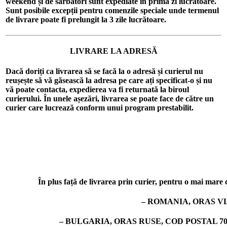
weekend și de sărbători sunt expediate în prima zi lucrătoare.
Sunt posibile excepții pentru comenzile speciale unde termenul
de livrare poate fi prelungit la 3 zile lucrătoare.
LIVRARE LA ADRESĂ
Dacă doriți ca livrarea să se facă la o adresă și curierul nu
reușește să vă găsească la adresa pe care ați specificat-o și nu
vă poate contacta, expedierea va fi returnată la biroul
curierului. În unele așezări, livrarea se poate face de către un
curier care lucrează conform unui program prestabilit.
În plus față de livrarea prin curier, pentru o mai mare co
– ROMANIA, ORAS VL
– BULGARIA, ORAS RUSE, COD POSTAL 7019, 