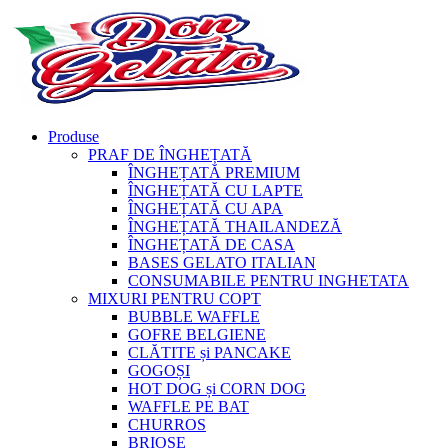
Produse
PRAF DE ÎNGHEȚATĂ
ÎNGHEȚATĂ PREMIUM
ÎNGHEȚATĂ CU LAPTE
ÎNGHEȚATĂ CU APA
ÎNGHEȚATĂ THAILANDEZĂ
ÎNGHEȚATĂ DE CASA
BASES GELATO ITALIAN
CONSUMABILE PENTRU INGHETATA
MIXURI PENTRU COPT
BUBBLE WAFFLE
GOFRE BELGIENE
CLĂTITE și PANCAKE
GOGOȘI
HOT DOG și CORN DOG
WAFFLE PE BAT
CHURROS
BRIOȘE