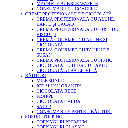
MACHETE BUBBLE WAFFLE
CONSUMABILE – COACERE
CREME PROFESIONALE DE CIOCOLATĂ
CREMĂ PROFESIONALĂ CU ALUNE,
LAPTE ȘI CACAO
CREMĂ PROFESIONALĂ CU GUST DE
BISCUIȚI
CREMĂ GOURMET CU ALUNE ȘI
CIOCOLATĂ
CREMĂ GOURMET CU TAHINI DE
SUSAN
CREMĂ PROFESIONALĂ CU FISTIC
CIOCOLATĂ LICHIDĂ CU LAPTE
CIOCOLATĂ ALBĂ LICHIDĂ
BĂUTURI
MILKSHAKE
ICE SLUSH GRANITA
CIOCOLATĂ RECE
FRAPPE
CIOCOLATĂ CALDĂ
SALEP
CONSUMABILE PENTRU BĂUTURI
SOSURI TOPPING
TOPPINGURI PREMIUM
TOPPINGURI CLASSIC