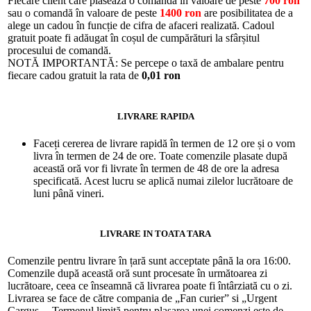
Fiecare client care plasează o comandă în valoare de peste
700 ron
sau o comandă în valoare de peste
1400 ron
are posibilitatea de a
alege un cadou în funcție de cifra de afaceri realizată. Cadoul
gratuit poate fi adăugat în coșul de cumpărături la sfârșitul
procesului de comandă.
NOTĂ IMPORTANTĂ: Se percepe o taxă de ambalare pentru
fiecare cadou gratuit la rata de
0,01 ron
LIVRARE RAPIDA
Faceți cererea de livrare rapidă în termen de 12 ore și o vom
livra în termen de 24 de ore. Toate comenzile plasate după
această oră vor fi livrate în termen de 48 de ore la adresa
specificată. Acest lucru se aplică numai zilelor lucrătoare de
luni până vineri.
LIVRARE IN TOATA TARA
Comenzile pentru livrare în țară sunt acceptate până la ora 16:00.
Comenzile după această oră sunt procesate în următoarea zi
lucrătoare, ceea ce înseamnă că livrarea poate fi întârziată cu o zi.
Livrarea se face de către compania de „Fan curier” si „Urgent
Cargus „. Termenul limită pentru plasarea unei comenzi este de