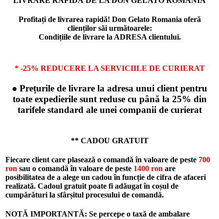
LIVRARE RAPIDĂ DE LA DON GELATO ROMANIA
Profitați de livrarea rapidă! Don Gelato Romania oferă
clienților săi următoarele:
Condițiile de livrare la ADRESA clientului.
* -25% REDUCERE LA SERVICIILE DE CURIERAT
● Prețurile de livrare la adresa unui client pentru
toate expedierile sunt reduse cu până la 25% din
tarifele standard ale unei companii de curierat
** CADOU GRATUIT
Fiecare client care plasează o comandă în valoare de peste
700
ron
sau o comandă în valoare de peste
1400 ron
are
posibilitatea de a alege un cadou în funcție de cifra de afaceri
realizată. Cadoul gratuit poate fi adăugat în coșul de
cumpărături la sfârșitul procesului de comandă.
NOTĂ IMPORTANTĂ: Se percepe o taxă de ambalare