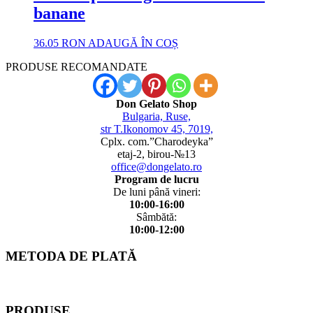
banane
36.05
RON
ADAUGĂ ÎN COȘ
PRODUSE RECOMANDATE
Don Gelato Shop
Bulgaria, Ruse,
str T.Ikonomov 45, 7019,
Cplx. com.”Charodeyka”
etaj-2, birou-№13
office@dongelato.ro
Program de lucru
De luni până vineri:
10:00-16:00
Sâmbătă:
10:00-12:00
METODA DE PLATĂ
PRODUSE