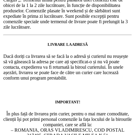
obicei de la 1 la 2 zile lucrătoare, în funcție de disponibilitatea
produselor. Comenzile plasate în weekend și de sărbători sunt
expediate în prima zi lucrătoare. Sunt posibile excepții pentru
comenzile speciale unde termenul de livrare poate fi prelungit la 3
zile lucrătoare.
LIVRARE LA ADRESĂ
Dacă doriți ca livrarea să se facă la o adresă și curierul nu reușește
să vă găsească la adresa pe care ați specificat-o și nu vă poate
contacta, expedierea va fi returnată la biroul curierului. În unele
așezări, livrarea se poate face de către un curier care lucrează
conform unui program prestabilit.
IMPORTANT!
În plus față de livrarea prin curier, pentru o mai mare comoditate,
clienții își pot primi personal comenzile la fața locului de la birourile
companiei, care se află la:
– ROMANIA, ORAS VLADIMIRESCU, COD POSTAL