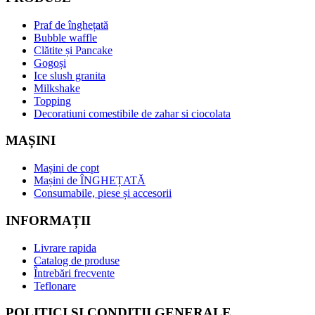
Praf de înghețată
Bubble waffle
Clătite și Pancake
Gogoși
Ice slush granita
Milkshake
Topping
Decoratiuni comestibile de zahar si ciocolata
MAȘINI
Mașini de copt
Mașini de ÎNGHEȚATĂ
Consumabile, piese și accesorii
INFORMAȚII
Livrare rapida
Catalog de produse
Întrebări frecvente
Teflonare
POLITICI ȘI CONDIȚII GENERALE