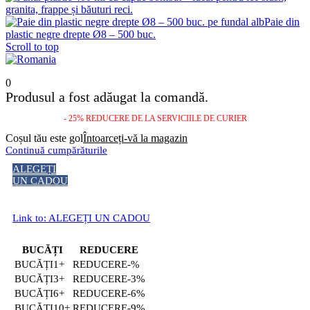
Paie din
plastic negre drepte Ø8 – 500 buc.
Scroll to top
0
Produsul a fost adăugat la comandă.
- 25% REDUCERE DE LA SERVICIILE DE CURIER
Coșul tău este gol
Întoarceți-vă la magazin
Continuă cumpărăturile
ALEGEȚI
UN CADOU
Link to: ALEGEȚI UN CADOU
BUCĂȚI
REDUCERE
1+
-%
3+
-3%
6+
-6%
10+
-9%