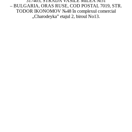
317405, STRADA VASILE MILEA №51
– BULGARIA, ORAS RUSE, COD POSTAL 7019, STR.
TODOR IKONOMOV №48 în complexul comercial
„Charodeyka” etajul 2, biroul No13.