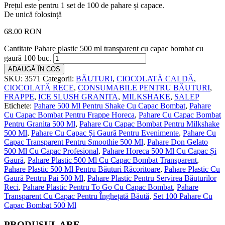
Prețul este pentru 1 set de 100 de pahare și capace.
De unică folosință
68.00
RON
Cantitate Pahare plastic 500 ml transparent cu capac bombat cu
gaură 100 buc.
ADAUGĂ ÎN COȘ
SKU:
3571
Categorii:
BĂUTURI
,
CIOCOLATĂ CALDĂ
,
CIOCOLATĂ RECE
,
CONSUMABILE PENTRU BĂUTURI
,
FRAPPE
,
ICE SLUSH GRANITA
,
MILKSHAKE
,
SALEP
Etichete:
Pahare 500 Ml Pentru Shake Cu Capac Bombat
,
Pahare
Cu Capac Bombat Pentru Frappe Horeca
,
Pahare Cu Capac Bombat
Pentru Granita 500 Ml
,
Pahare Cu Capac Bombat Pentru Milkshake
500 Ml
,
Pahare Cu Capac Și Gaură Pentru Evenimente
,
Pahare Cu
Capac Transparent Pentru Smoothie 500 Ml
,
Pahare Don Gelato
500 Ml Cu Capac Profesional
,
Pahare Horeca 500 Ml Cu Capac Și
Gaură
,
Pahare Plastic 500 Ml Cu Capac Bombat Transparent
,
Pahare Plastic 500 Ml Pentru Băuturi Răcoritoare
,
Pahare Plastic Cu
Gaură Pentru Pai 500 Ml
,
Pahare Plastic Pentru Servirea Băuturilor
Reci
,
Pahare Plastic Pentru To Go Cu Capac Bombat
,
Pahare
Transparent Cu Capac Pentru Înghețată Băută
,
Set 100 Pahare Cu
Capac Bombat 500 Ml
PRODUSUL ARE