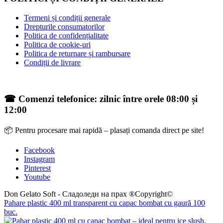
Termeni și condiții generale
Drepturile consumatorilor
Politica de confidențialitate
Politica de cookie-uri
Politica de returnare și rambursare
Condiții de livrare
☎ Comenzi telefonice: zilnic între orele 08:00 și
12:00
📦 Pentru procesare mai rapidă – plasați comanda direct pe site!
Facebook
Instagram
Pinterest
Youtube
Don Gelato Soft - Сладоледи на прах ®Copyright©
Pahare plastic 400 ml transparent cu capac bombat cu gaură 100
buc.