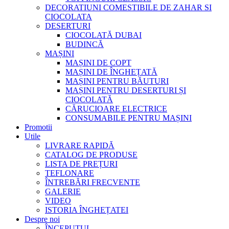
DECORATIUNI COMESTIBILE DE ZAHAR SI
CIOCOLATA
DESERTURI
CIOCOLATĂ DUBAI
BUDINCĂ
MAȘINI
MAȘINI DE COPT
MAȘINI DE ÎNGHEȚATĂ
MAȘINI PENTRU BĂUTURI
MAȘINI PENTRU DESERTURI ȘI
CIOCOLATĂ
CĂRUCIOARE ELECTRICE
CONSUMABILE PENTRU MAȘINI
Promotii
Utile
LIVRARE RAPIDĂ
CATALOG DE PRODUSE
LISTA DE PREȚURI
TEFLONARE
ÎNTREBĂRI FRECVENTE
GALERIE
VIDEO
ISTORIA ÎNGHEȚATEI
Despre noi
ÎNCEPUTUL