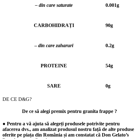
– din care saturate
0.001g
CARBOHIDRAȚI
90g
–
din care zaharuri
0.2g
PROTEINE
54g
SARE
0g
DE CE D&G?
De ce să alegi premix pentru granita frappe ?
● Pentru a vă ajuta să alegeți produsele potrivite pentru
afacerea dvs., am analizat produsul nostru față de alte produse
oferite pe piața din România și am constatat că Don Gelato’s