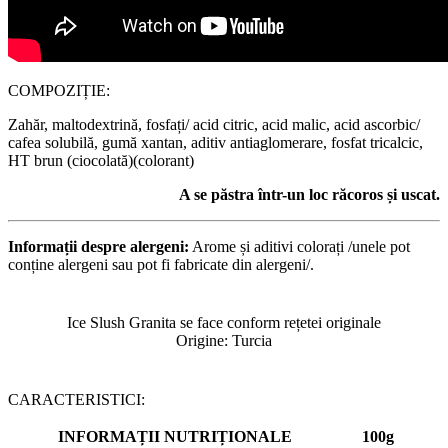
COMPOZIȚIE:
Zahăr, maltodextrină, fosfați/ acid citric, acid malic, acid ascorbic/
cafea solubilă, gumă xantan, aditiv antiaglomerare, fosfat tricalcic,
HT brun (ciocolată)(colorant)
A se păstra într-un loc răcoros și uscat.
Informații despre alergeni:
Arome și aditivi colorați /unele pot
conține alergeni sau pot fi fabricate din alergeni/.
Ice Slush Granita se face conform rețetei originale
Origine: Turcia
CARACTERISTICI:
INFORMAȚII NUTRIȚIONALE
100g