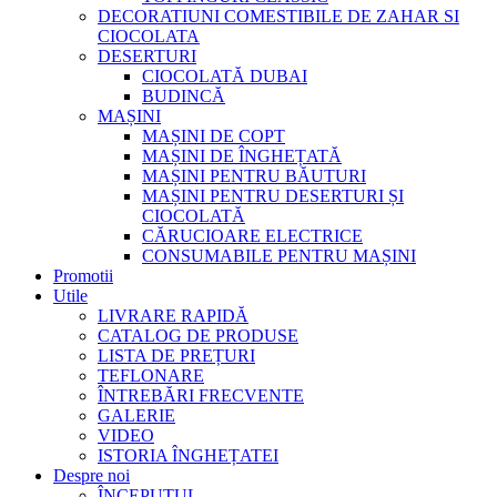
DECORATIUNI COMESTIBILE DE ZAHAR SI
CIOCOLATA
DESERTURI
CIOCOLATĂ DUBAI
BUDINCĂ
MAȘINI
MAȘINI DE COPT
MAȘINI DE ÎNGHEȚATĂ
MAȘINI PENTRU BĂUTURI
MAȘINI PENTRU DESERTURI ȘI
CIOCOLATĂ
CĂRUCIOARE ELECTRICE
CONSUMABILE PENTRU MAȘINI
Promotii
Utile
LIVRARE RAPIDĂ
CATALOG DE PRODUSE
LISTA DE PREȚURI
TEFLONARE
ÎNTREBĂRI FRECVENTE
GALERIE
VIDEO
ISTORIA ÎNGHEȚATEI
Despre noi
ÎNCEPUTUL