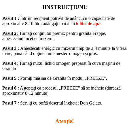
IINSTRUCȚIUNI:
Pasul 1 :
Într-un recipient potrivit de adânc, cu o capacitate de
aproximativ 8-10 litri, adăugați mai întâi
6 litri de apă.
Pasul 2:
Turnați conținutul premix pentru granita Frappe,
amestecând încet cu mixerul.
Pasul 3 :
Amestecați energic cu mixerul timp de 3-4 minute la viteză
mare, până când obțineți un amestec omogen și gros.
Pasul 4:
Turnați mixul lichid omogen preparat în cuva mașinii de
Granita
Pasul 5 :
Porniți mașina de Granita în modul „FREEZE”.
Pasul 6 :
Așteptați ca procesul „FREEZE” să se încheie (durează
aproximativ 8-12 minute).
Pasul 7 :
Serviți cu poftă desertul înghețat Don Gelato.
Atenție!