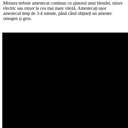
Mixtura trebuie amestecat continuu cu ajutorul unui blender, mixer
electric sau mixer la cea mai mare viteză. Amestecați ușor
amestecul timp de 3-4 minute, până când obțineți un amestec
omogen și gros.