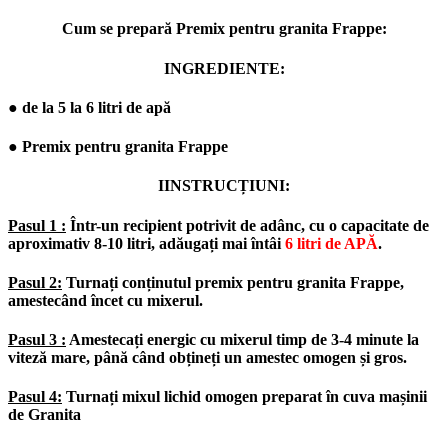
Cum se prepară Premix pentru granita Frappe:
INGREDIENTE:
● de la 5 la 6 litri de apă
● Premix pentru granita Frappe
IINSTRUCȚIUNI:
Pasul 1 :
Într-un recipient potrivit de adânc, cu o capacitate de
aproximativ 8-10 litri, adăugați mai întâi
6 litri de APĂ
.
Pasul 2:
Turnați conținutul premix pentru granita Frappe,
amestecând încet cu mixerul.
Pasul 3 :
Amestecați energic cu mixerul timp de 3-4 minute la
viteză mare, până când obțineți un amestec omogen și gros.
Pasul 4:
Turnați mixul lichid omogen preparat în cuva mașinii
de Granita