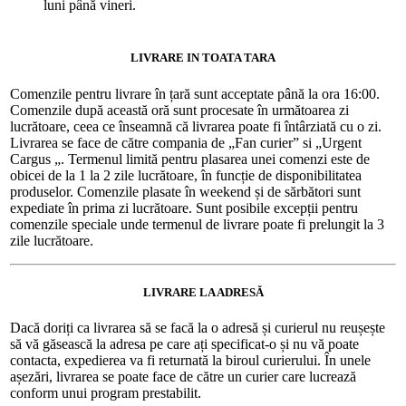
luni până vineri.
LIVRARE IN TOATA TARA
Comenzile pentru livrare în țară sunt acceptate până la ora 16:00.
Comenzile după această oră sunt procesate în următoarea zi
lucrătoare, ceea ce înseamnă că livrarea poate fi întârziată cu o zi.
Livrarea se face de către compania de „Fan curier” si „Urgent
Cargus „. Termenul limită pentru plasarea unei comenzi este de
obicei de la 1 la 2 zile lucrătoare, în funcție de disponibilitatea
produselor. Comenzile plasate în weekend și de sărbători sunt
expediate în prima zi lucrătoare. Sunt posibile excepții pentru
comenzile speciale unde termenul de livrare poate fi prelungit la 3
zile lucrătoare.
LIVRARE LA ADRESĂ
Dacă doriți ca livrarea să se facă la o adresă și curierul nu reușește
să vă găsească la adresa pe care ați specificat-o și nu vă poate
contacta, expedierea va fi returnată la biroul curierului. În unele
așezări, livrarea se poate face de către un curier care lucrează
conform unui program prestabilit.