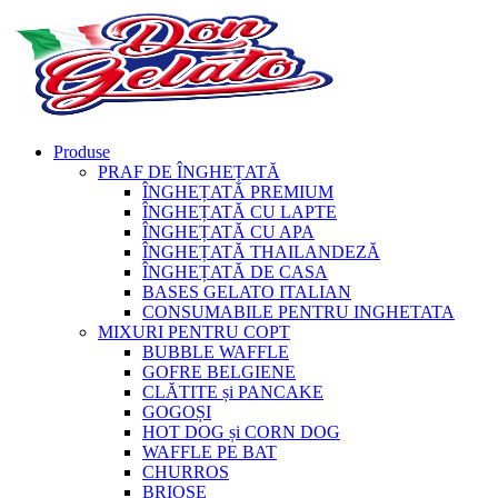
Produse
PRAF DE ÎNGHEȚATĂ
ÎNGHEȚATĂ PREMIUM
ÎNGHEȚATĂ CU LAPTE
ÎNGHEȚATĂ CU APA
ÎNGHEȚATĂ THAILANDEZĂ
ÎNGHEȚATĂ DE CASA
BASES GELATO ITALIAN
CONSUMABILE PENTRU INGHETATA
MIXURI PENTRU COPT
BUBBLE WAFFLE
GOFRE BELGIENE
CLĂTITE și PANCAKE
GOGOȘI
HOT DOG și CORN DOG
WAFFLE PE BAT
CHURROS
BRIOȘE