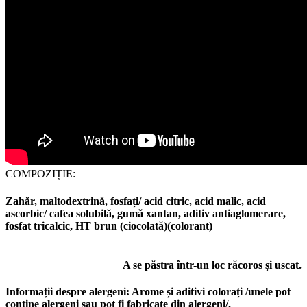
COMPOZIȚIE:
Zahăr, maltodextrină, fosfați/ acid citric, acid malic, acid
ascorbic/ cafea solubilă, gumă xantan, aditiv antiaglomerare,
fosfat tricalcic, HT brun (ciocolată)(colorant)
A se păstra într-un loc răcoros și uscat.
Informații despre alergeni:
Arome și aditivi colorați /unele pot
conține alergeni sau pot fi fabricate din alergeni/.