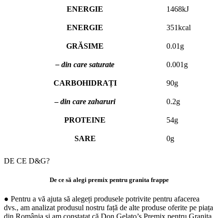
ENERGIE
1468kJ
ENERGIE
351kcаl
GRĂSIME
0.01g
– din care saturate
0.001g
CARBOHIDRAȚI
90g
–
din care zaharuri
0.2g
PROTEINE
54g
SARE
0g
DE CE D&G?
De ce să alegi premix pentru granita frappe
● Pentru a vă ajuta să alegeți produsele potrivite pentru afacerea
dvs., am analizat produsul nostru față de alte produse oferite pe piața
din România și am constatat că Don Gelato’s Premix pentru Granita