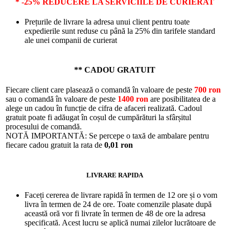
* -25% REDUCERE LA SERVICIILE DE CURIERAT
Prețurile de livrare la adresa unui client pentru toate
expedierile sunt reduse cu până la 25% din tarifele standard
ale unei companii de curierat
** CADOU GRATUIT
Fiecare client care plasează o comandă în valoare de peste
700 ron
sau o comandă în valoare de peste
1400 ron
are posibilitatea de a
alege un cadou în funcție de cifra de afaceri realizată. Cadoul
gratuit poate fi adăugat în coșul de cumpărături la sfârșitul
procesului de comandă.
NOTĂ IMPORTANTĂ: Se percepe o taxă de ambalare pentru
fiecare cadou gratuit la rata de
0,01 ron
LIVRARE RAPIDA
Faceți cererea de livrare rapidă în termen de 12 ore și o vom
livra în termen de 24 de ore. Toate comenzile plasate după
această oră vor fi livrate în termen de 48 de ore la adresa
specificată. Acest lucru se aplică numai zilelor lucrătoare de