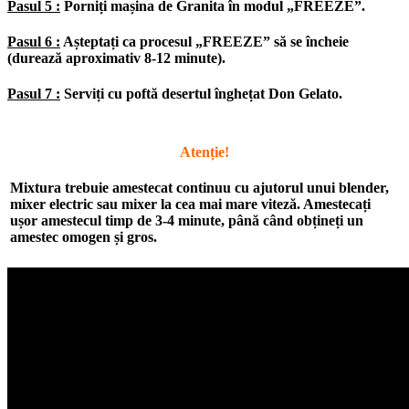
Pasul 5 :
Porniți mașina de Granita în modul „FREEZE”.
Pasul 6 :
Așteptați ca procesul „FREEZE” să se încheie
(durează aproximativ 8-12 minute).
Pasul 7 :
Serviți cu poftă desertul înghețat Don Gelato.
Atenție!
Mixtura trebuie amestecat continuu cu ajutorul unui blender,
mixer electric sau mixer la cea mai mare viteză. Amestecați
ușor amestecul timp de 3-4 minute, până când obțineți un
amestec omogen și gros.