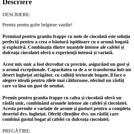
Descriere
DESCRIERE:
Premix pentru gofre belgiene vanilie!
Premixul pentru granita frappe cu note de ciocolată este soluția
perfectă pentru a crea o băutură ispititoare cu o aromă bogată
și explozivă. Combinația dintre nuanțele intense ale cafelei și
dulceața ciocolatei oferă o experiență intensă și variată.
Acest mix unic a fost dezvoltat cu precizie, asigurând un gust și
o aromă excepționale. Capacitatea sa de a se transforma într-un
desert înghețat atrăgător, cu calități texturale bogate, îl face o
alegere ideală pentru zilele mai călduroase, oferind un răsfăț
care va lăsa un gust de neuitat.
Premix pentru granita frappe cu cafea și ciocolată oferă un
răsfăț unic, combinând aromele intense ale cafelei și ciocolatei.
Acesta permite o variație de arome și gusturi pentru a completa
desertul dvs. înghețat. Oferiți clienților dvs. un răsfăț care
combină gustul bogat al cafelei cu dulceața ciocolatei.
PREGĂTIRE: