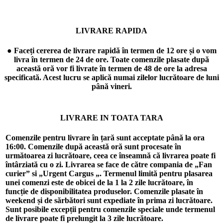
LIVRARE RAPIDA
● Faceți cererea de livrare rapidă în termen de 12 ore și o vom
livra în termen de 24 de ore. Toate comenzile plasate după
această oră vor fi livrate în termen de 48 de ore la adresa
specificată. Acest lucru se aplică numai zilelor lucrătoare de luni
până vineri.
LIVRARE IN TOATA TARA
Comenzile pentru livrare în țară sunt acceptate până la ora
16:00. Comenzile după această oră sunt procesate în
următoarea zi lucrătoare, ceea ce înseamnă că livrarea poate fi
întârziată cu o zi. Livrarea se face de către compania de „Fan
curier” si „Urgent Cargus „. Termenul limită pentru plasarea
unei comenzi este de obicei de la 1 la 2 zile lucrătoare, în
funcție de disponibilitatea produselor. Comenzile plasate în
weekend și de sărbători sunt expediate în prima zi lucrătoare.
Sunt posibile excepții pentru comenzile speciale unde termenul
de livrare poate fi prelungit la 3 zile lucrătoare.