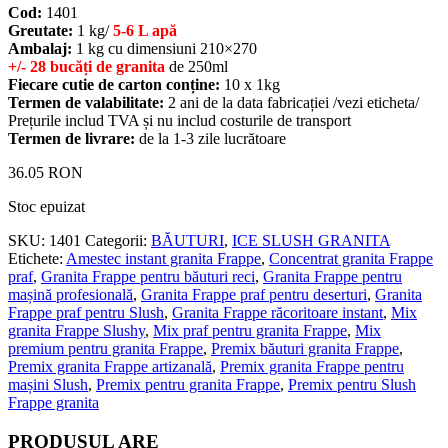
Cod:
1401
Greutate:
1 kg/
5-6 L apă
Ambalaj:
1 kg cu dimensiuni 210×270
+/- 28 bucăți de granita
de 250ml
Fiecare cutie de carton conține:
10 x 1kg
Termen de valabilitate:
2 ani de la data fabricației /vezi eticheta/
Prețurile includ TVA și nu includ costurile de transport
Termen de livrare:
de la 1-3 zile lucrătoare
36.05
RON
Stoc epuizat
SKU:
1401
Categorii:
BĂUTURI
,
ICE SLUSH GRANITA
Etichete:
Amestec instant granita Frappe
,
Concentrat granita Frappe
praf
,
Granita Frappe pentru băuturi reci
,
Granita Frappe pentru
mașină profesională
,
Granita Frappe praf pentru deserturi
,
Granita
Frappe praf pentru Slush
,
Granita Frappe răcoritoare instant
,
Mix
granita Frappe Slushy
,
Mix praf pentru granita Frappe
,
Mix
premium pentru granita Frappe
,
Premix băuturi granita Frappe
,
Premix granita Frappe artizanală
,
Premix granita Frappe pentru
mașini Slush
,
Premix pentru granita Frappe
,
Premix pentru Slush
Frappe granita
PRODUSUL ARE