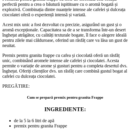
perfectă pentru a crea o băutură ispititoare cu o aromă bogată și
explozivă. Combinația dintre nuanțele intense ale cafelei și dulceața
ciocolatei oferă o experiență intensă și variată.
Acest mix unic a fost dezvoltat cu precizie, asigurând un gust și o
aromă excepționale. Capacitatea sa de a se transforma într-un desert
înghețat atrăgător, cu calități texturale bogate, îl face o alegere ideală
pentru zilele mai călduroase, oferind un răsfăț care va lăsa un gust de
neuitat.
Premix pentru granita frappe cu cafea și ciocolată oferă un răsfăț
unic, combinând aromele intense ale cafelei și ciocolatei. Acesta
permite o variație de arome și gusturi pentru a completa desertul dvs.
înghețat. Oferiți clienților dvs. un răsfăț care combină gustul bogat al
cafelei cu dulceața ciocolatei.
PREGĂTIRE:
Cum se prepară premix pentru granita Frappe
INGREDIENTE:
de la 5 la 6 litri de apă
premix pentru granita Frappe