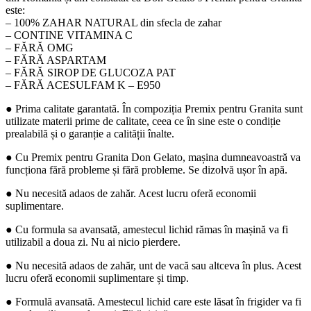
este:
– 100% ZAHAR NATURAL din sfecla de zahar
– CONTINE VITAMINA C
– FĂRĂ OMG
– FĂRĂ ASPARTAM
– FĂRĂ SIROP DE GLUCOZA PAT
– FĂRĂ ACESULFAM K – E950
● Prima calitate garantată. În compoziția Premix pentru Granita sunt
utilizate materii prime de calitate, ceea ce în sine este o condiție
prealabilă și o garanție a calității înalte.
● Cu Premix pentru Granita Don Gelato, mașina dumneavoastră va
funcționa fără probleme și fără probleme. Se dizolvă ușor în apă.
● Nu necesită adaos de zahăr. Acest lucru oferă economii
suplimentare.
● Cu formula sa avansată, amestecul lichid rămas în mașină va fi
utilizabil a doua zi. Nu ai nicio pierdere.
● Nu necesită adaos de zahăr, unt de vacă sau altceva în plus. Acest
lucru oferă economii suplimentare și timp.
● Formulă avansată. Amestecul lichid care este lăsat în frigider va fi