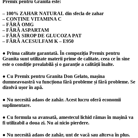
Premix pentru Granita este:
– 100% ZAHAR NATURAL din sfecla de zahar
– CONTINE VITAMINA C
– FĂRĂ OMG
– FĂRĂ ASPARTAM
– FĂRĂ SIROP DE GLUCOZA PAT
– FĂRĂ ACESULFAM K – E950
● Prima calitate garantată. În compoziția Premix pentru
Granita sunt utilizate materii prime de calitate, ceea ce în sine
este o condiție prealabilă și o garanție a calității înalte.
● Cu Premix pentru Granita Don Gelato, mașina
dumneavoastră va funcționa fără probleme și fără probleme. Se
dizolvă ușor în apă.
● Nu necesită adaos de zahăr. Acest lucru oferă economii
suplimentare.
● Cu formula sa avansată, amestecul lichid rămas în mașină va
fi utilizabil a doua zi. Nu ai nicio pierdere.
● Nu necesită adaos de zahăr, unt de vacă sau altceva în plus.