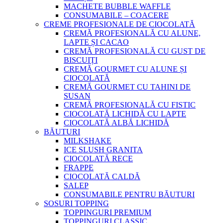
MACHETE BUBBLE WAFFLE
CONSUMABILE – COACERE
CREME PROFESIONALE DE CIOCOLATĂ
CREMĂ PROFESIONALĂ CU ALUNE,
LAPTE ȘI CACAO
CREMĂ PROFESIONALĂ CU GUST DE
BISCUIȚI
CREMĂ GOURMET CU ALUNE ȘI
CIOCOLATĂ
CREMĂ GOURMET CU TAHINI DE
SUSAN
CREMĂ PROFESIONALĂ CU FISTIC
CIOCOLATĂ LICHIDĂ CU LAPTE
CIOCOLATĂ ALBĂ LICHIDĂ
BĂUTURI
MILKSHAKE
ICE SLUSH GRANITA
CIOCOLATĂ RECE
FRAPPE
CIOCOLATĂ CALDĂ
SALEP
CONSUMABILE PENTRU BĂUTURI
SOSURI TOPPING
TOPPINGURI PREMIUM
TOPPINGURI CLASSIC