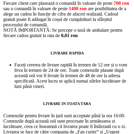
Fiecare client care plasează o comandă în valoare de peste
700 ron
sau o comandă în valoare de peste
1400 ron
are posibilitatea de a
alege un cadou în funcție de cifra de afaceri realizată. Cadoul
gratuit poate fi adăugat în coșul de cumpărături la sfârșitul
procesului de comandă.
NOTĂ IMPORTANTĂ: Se percepe o taxă de ambalare pentru
fiecare cadou gratuit la rata de
0,01 ron
LIVRARE RAPIDA
Faceți cererea de livrare rapidă în termen de 12 ore și o vom
livra în termen de 24 de ore. Toate comenzile plasate după
această oră vor fi livrate în termen de 48 de ore la adresa
specificată. Acest lucru se aplică numai zilelor lucrătoare de
luni până vineri.
LIVRARE IN TOATA TARA
Comenzile pentru livrare în țară sunt acceptate până la ora 16:00.
Comenzile după această oră sunt procesate în următoarea zi
lucrătoare, ceea ce înseamnă că livrarea poate fi întârziată cu o zi.
Livrarea se face de către compania de „Fan curier” si „Urgent