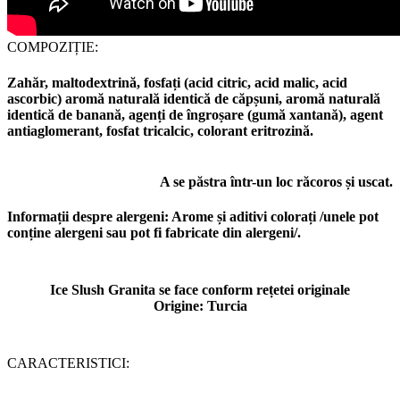
COMPOZIȚIE:
Zahăr, maltodextrină, fosfați (acid citric, acid malic, acid
ascorbic) aromă naturală identică de căpșuni, aromă naturală
identică de banană, agenți de îngroșare (gumă xantană), agent
antiaglomerant, fosfat tricalcic, colorant eritrozină.
A se păstra într-un loc răcoros și uscat.
Informații despre alergeni:
Arome și aditivi colorați /unele pot
conține alergeni sau pot fi fabricate din alergeni/.
Ice Slush Granita se face conform rețetei originale
Origine: Turcia
CARACTERISTICI: