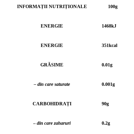
INFORMAȚII NUTRIȚIONALE
100g
ENERGIE
1468kJ
ENERGIE
351kcаl
GRĂSIME
0.01g
– din care saturate
0.001g
CARBOHIDRAȚI
90g
–
din care zaharuri
0.2g