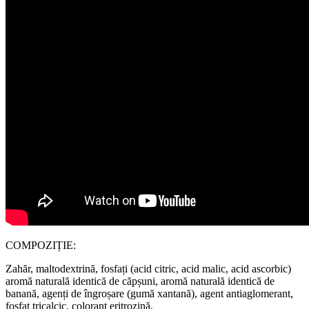
COMPOZIȚIE:
Zahăr, maltodextrină, fosfați (acid citric, acid malic, acid ascorbic)
aromă naturală identică de căpșuni, aromă naturală identică de
banană, agenți de îngroșare (gumă xantană), agent antiaglomerant,
fosfat tricalcic, colorant eritrozină.