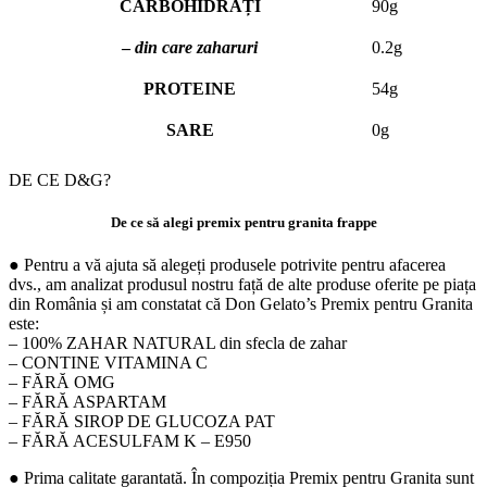
CARBOHIDRAȚI
90g
–
din care zaharuri
0.2g
PROTEINE
54g
SARE
0g
DE CE D&G?
De ce să alegi premix pentru granita frappe
● Pentru a vă ajuta să alegeți produsele potrivite pentru afacerea
dvs., am analizat produsul nostru față de alte produse oferite pe piața
din România și am constatat că Don Gelato’s Premix pentru Granita
este:
– 100% ZAHAR NATURAL din sfecla de zahar
– CONTINE VITAMINA C
– FĂRĂ OMG
– FĂRĂ ASPARTAM
– FĂRĂ SIROP DE GLUCOZA PAT
– FĂRĂ ACESULFAM K – E950
● Prima calitate garantată. În compoziția Premix pentru Granita sunt