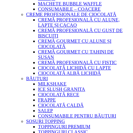
MACHETE BUBBLE WAFFLE
CONSUMABILE – COACERE
CREME PROFESIONALE DE CIOCOLATĂ
CREMĂ PROFESIONALĂ CU ALUNE,
LAPTE ȘI CACAO
CREMĂ PROFESIONALĂ CU GUST DE
BISCUIȚI
CREMĂ GOURMET CU ALUNE ȘI
CIOCOLATĂ
CREMĂ GOURMET CU TAHINI DE
SUSAN
CREMĂ PROFESIONALĂ CU FISTIC
CIOCOLATĂ LICHIDĂ CU LAPTE
CIOCOLATĂ ALBĂ LICHIDĂ
BĂUTURI
MILKSHAKE
ICE SLUSH GRANITA
CIOCOLATĂ RECE
FRAPPE
CIOCOLATĂ CALDĂ
SALEP
CONSUMABILE PENTRU BĂUTURI
SOSURI TOPPING
TOPPINGURI PREMIUM
TOPPINGURI CLASSIC