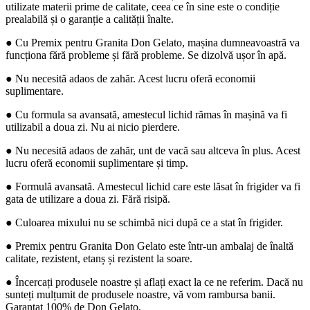
utilizate materii prime de calitate, ceea ce în sine este o condiție
prealabilă și o garanție a calității înalte.
● Cu Premix pentru Granita Don Gelato, mașina dumneavoastră va
funcționa fără probleme și fără probleme. Se dizolvă ușor în apă.
● Nu necesită adaos de zahăr. Acest lucru oferă economii
suplimentare.
● Cu formula sa avansată, amestecul lichid rămas în mașină va fi
utilizabil a doua zi. Nu ai nicio pierdere.
● Nu necesită adaos de zahăr, unt de vacă sau altceva în plus. Acest
lucru oferă economii suplimentare și timp.
● Formulă avansată. Amestecul lichid care este lăsat în frigider va fi
gata de utilizare a doua zi. Fără risipă.
● Culoarea mixului nu se schimbă nici după ce a stat în frigider.
● Premix pentru Granita Don Gelato este într-un ambalaj de înaltă
calitate, rezistent, etanș și rezistent la soare.
● Încercați produsele noastre și aflați exact la ce ne referim. Dacă nu
sunteți mulțumit de produsele noastre, vă vom rambursa banii.
Garantat 100% de Don Gelato.