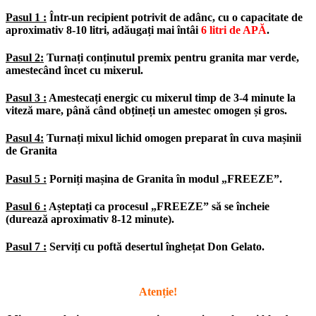
Pasul 1 :
Într-un recipient potrivit de adânc, cu o capacitate de
aproximativ 8-10 litri, adăugați mai întâi
6 litri de APĂ
.
Pasul 2:
Turnați conținutul premix pentru granita mar verde,
amestecând încet cu mixerul.
Pasul 3 :
Amestecați energic cu mixerul timp de 3-4 minute la
viteză mare, până când obțineți un amestec omogen și gros.
Pasul 4:
Turnați mixul lichid omogen preparat în cuva mașinii
de Granita
Pasul 5 :
Porniți mașina de Granita în modul „FREEZE”.
Pasul 6 :
Așteptați ca procesul „FREEZE” să se încheie
(durează aproximativ 8-12 minute).
Pasul 7 :
Serviți cu poftă desertul înghețat Don Gelato.
Atenție!