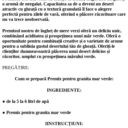
o aromă de neegalat. Capacitatea sa de a deveni un desert
atractiv cu gheață cu o textură granulată îl face o alegere
perfectă pentru zilele de vară, oferind o plăcere răcoritoare care
nu va trece neobservată.
Premixul nostru de îngheț de mere verzi oferă un deliciu unic,
combinând aciditatea și prospețimea unui măr verde. Oferă o
oportunitate pentru combinații creative și o varietate de arome
pentru a sublinia gustul desertului tău de gheață. Oferiți-le
clienților dumneavoastră plăcerea unui desert delicios și
răcoritor, umplut cu prospețimea mărului verde.
PREGĂTIRE:
Cum se prepară Premix pentru granita mar verde:
INGREDIENTE:
● de la 5 la 6 litri de apă
● Premix pentru granita mar verde
IINSTRUCȚIUNI: