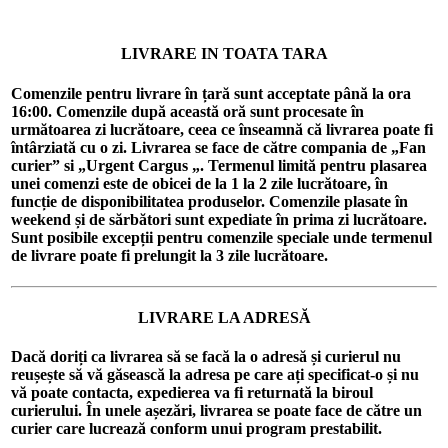
LIVRARE IN TOATA TARA
Comenzile pentru livrare în țară sunt acceptate până la ora
16:00. Comenzile după această oră sunt procesate în
următoarea zi lucrătoare, ceea ce înseamnă că livrarea poate fi
întârziată cu o zi. Livrarea se face de către compania de „Fan
curier” si „Urgent Cargus „. Termenul limită pentru plasarea
unei comenzi este de obicei de la 1 la 2 zile lucrătoare, în
funcție de disponibilitatea produselor. Comenzile plasate în
weekend și de sărbători sunt expediate în prima zi lucrătoare.
Sunt posibile excepții pentru comenzile speciale unde termenul
de livrare poate fi prelungit la 3 zile lucrătoare.
LIVRARE LA ADRESĂ
Dacă doriți ca livrarea să se facă la o adresă și curierul nu
reușește să vă găsească la adresa pe care ați specificat-o și nu
vă poate contacta, expedierea va fi returnată la biroul
curierului. În unele așezări, livrarea se poate face de către un
curier care lucrează conform unui program prestabilit.