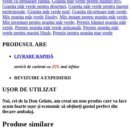
verde cu preparare rapidă
,
Granita măr verde pentru băuturi reci
,
Granita măr verde pentru deserturi
,
Granita măr verde pentru mașini
profesionale
,
Granita măr verde praf
,
Granita răcoritoare măr verde
,
Mix granita măr verde Slushy
,
Mix instant pentru granita măr verde
,
Mix premium pentru granita măr verde
,
Premix băuturi granita măr
verde
,
Premix granita măr verde artizanală
,
Premix granita măr
verde pentru mașini Slush
,
Premix pentru granita mar verde
PRODUSUL ARE
LIVRARE RAPIDĂ
servicii de curierat cu
25%
mai ieftine
REVIZUIRE A EXPEDIERII
UȘOR DE UTILIZAT
Noi, cei de la Don Gelato, am creat un nou produs care va face
acum foarte ușor și economic să obțineți gustul perfect din
fiecare ambalaj.
Produse similare