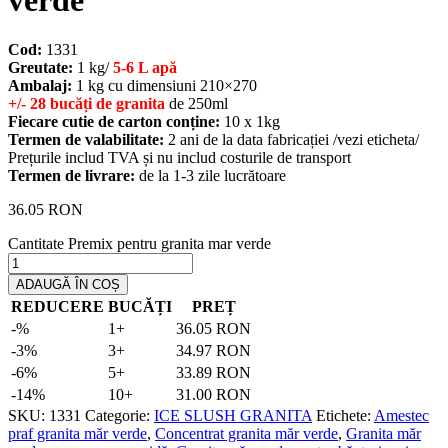
verde
Cod:
1331
Greutate:
1 kg/
5-6 L apă
Ambalaj:
1 kg cu dimensiuni 210×270
+/- 28 bucăți de granita
de 250ml
Fiecare cutie de carton conține:
10 x 1kg
Termen de valabilitate:
2 ani de la data fabricației /vezi eticheta/
Prețurile includ TVA și nu includ costurile de transport
Termen de livrare:
de la 1-3 zile lucrătoare
36.05
RON
Cantitate Premix pentru granita mar verde
ADAUGĂ ÎN COȘ
REDUCERE
BUCĂȚI
PREȚ
-%
1+
36.05
RON
-3%
3+
34.97
RON
-6%
5+
33.89
RON
-14%
10+
31.00
RON
SKU:
1331
Categorie:
ICE SLUSH GRANITA
Etichete:
Amestec
praf granita măr verde
,
Concentrat granita măr verde
,
Granita măr