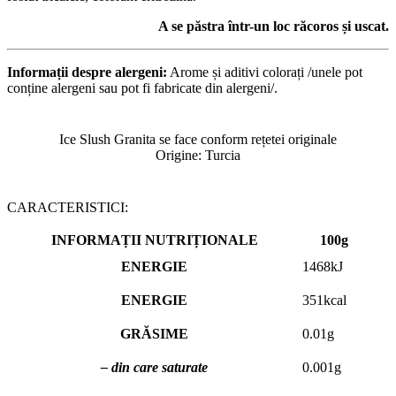
A se păstra într-un loc răcoros și uscat.
Informații despre alergeni:
Arome și aditivi colorați /unele pot
conține alergeni sau pot fi fabricate din alergeni/.
Ice Slush Granita se face conform rețetei originale
Origine: Turcia
CARACTERISTICI:
INFORMAȚII NUTRIȚIONALE
100g
ENERGIE
1468kJ
ENERGIE
351kcаl
GRĂSIME
0.01g
– din care saturate
0.001g