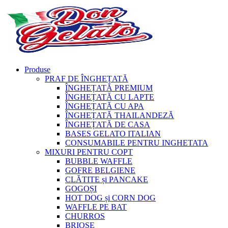
Produse
PRAF DE ÎNGHEȚATĂ
ÎNGHEȚATĂ PREMIUM
ÎNGHEȚATĂ CU LAPTE
ÎNGHEȚATĂ CU APA
ÎNGHEȚATĂ THAILANDEZĂ
ÎNGHEȚATĂ DE CASA
BASES GELATO ITALIAN
CONSUMABILE PENTRU INGHETATA
MIXURI PENTRU COPT
BUBBLE WAFFLE
GOFRE BELGIENE
CLĂTITE și PANCAKE
GOGOȘI
HOT DOG și CORN DOG
WAFFLE PE BAT
CHURROS
BRIOȘE