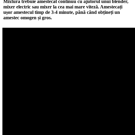
Mixtura trebuie amestecat continuu cu ajutorul unui blender,
mixer electric sau mixer la cea mai mare viteză. Amestecați
ușor amestecul timp de 3-4 minute, până când obțineți un
amestec omogen și gros.