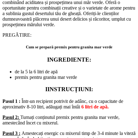
combinând aciditatea și prospețimea unui măr verde. Oferă o
oportunitate pentru combinații creative și o varietate de arome pentru
a sublinia gustul desertului tău de gheață. Oferiți-le clienților
dumneavoastră plăcerea unui desert delicios și răcoritor, umplut cu
prospețimea mărului verde.
PREGĂTIRE:
Cum se prepară premix pentru granita mar verde
INGREDIENTE:
de la 5 la 6 litri de apă
premix pentru granita mar verde
IINSTRUCȚIUNI:
Pasul 1 :
Într-un recipient potrivit de adânc, cu o capacitate de
aproximativ 8-10 litri, adăugați mai întâi
6 litri de apă.
Pasul 2:
Turnați conținutul premix pentru granita mar verde,
amestecând încet cu mixerul.
Pasul 3 :
Amestecați energic cu mixerul timp de 3-4 minute la viteză