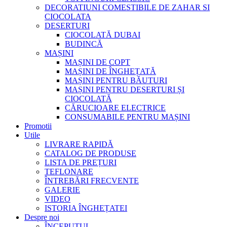
DECORATIUNI COMESTIBILE DE ZAHAR SI
CIOCOLATA
DESERTURI
CIOCOLATĂ DUBAI
BUDINCĂ
MAȘINI
MAȘINI DE COPT
MAȘINI DE ÎNGHEȚATĂ
MAȘINI PENTRU BĂUTURI
MAȘINI PENTRU DESERTURI ȘI
CIOCOLATĂ
CĂRUCIOARE ELECTRICE
CONSUMABILE PENTRU MAȘINI
Promotii
Utile
LIVRARE RAPIDĂ
CATALOG DE PRODUSE
LISTA DE PREȚURI
TEFLONARE
ÎNTREBĂRI FRECVENTE
GALERIE
VIDEO
ISTORIA ÎNGHEȚATEI
Despre noi
ÎNCEPUTUL