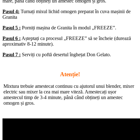
mare, până când obțineți un amestec omogen și gros.
Pasul 4:
Turnați mixul lichid omogen preparat în cuva mașinii de
Granita
Pasul 5 :
Porniți mașina de Granita în modul „FREEZE”.
Pasul 6 :
Așteptați ca procesul „FREEZE” să se încheie (durează
aproximativ 8-12 minute).
Pasul 7 :
Serviți cu poftă desertul înghețat Don Gelato.
Atenție!
Mixtura trebuie amestecat continuu cu ajutorul unui blender, mixer
electric sau mixer la cea mai mare viteză. Amestecați ușor
amestecul timp de 3-4 minute, până când obțineți un amestec
omogen și gros.