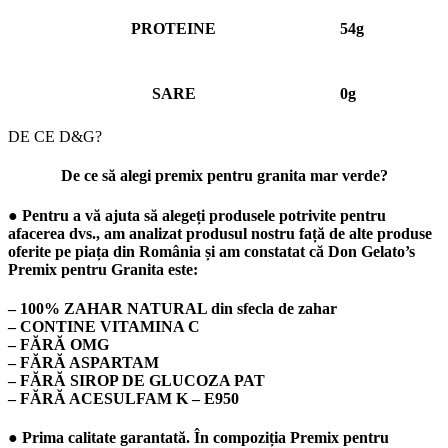
PROTEINE
54g
SARE
0g
DE CE D&G?
De ce să alegi premix pentru granita mar verde?
● Pentru a vă ajuta să alegeți produsele potrivite pentru
afacerea dvs., am analizat produsul nostru față de alte produse
oferite pe piața din România și am constatat că Don Gelato’s
Premix pentru Granita este:
– 100% ZAHAR NATURAL din sfecla de zahar
– CONTINE VITAMINA C
– FĂRĂ OMG
– FĂRĂ ASPARTAM
– FĂRĂ SIROP DE GLUCOZA PAT
– FĂRĂ ACESULFAM K – E950
● Prima calitate garantată. În compoziția Premix pentru