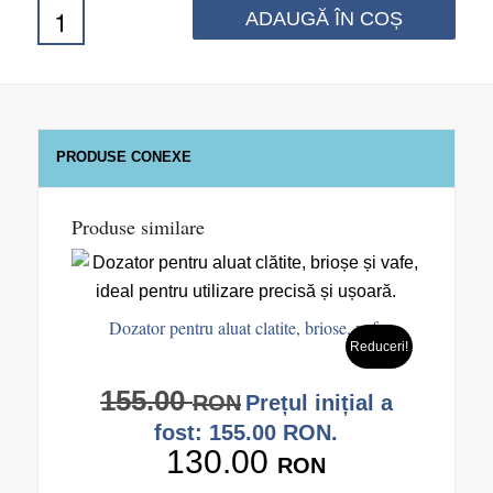
ADAUGĂ ÎN COȘ
PRODUSE CONEXE
Produse similare
Dozator pentru aluat clatite, briose, vafe
Reduceri!
155.00
RON
Prețul inițial a
fost: 155.00 RON.
130.00
RON