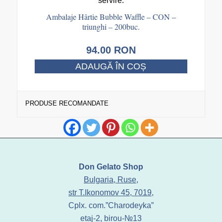
Ambalaje Hârtie Bubble Waffle – CON –
triunghi – 200buc.
94.00
RON
ADAUGĂ ÎN COȘ
PRODUSE RECOMANDATE
Don Gelato Shop
Bulgaria, Ruse,
str T.Ikonomov 45, 7019,
Cplx. com.”Charodeyka”
etaj-2, birou-№13