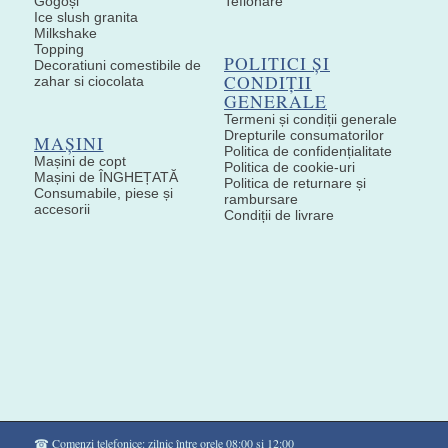
Gogoși
Teflonare
Ice slush granita
Milkshake
Topping
POLITICI ȘI
Decoratiuni comestibile de
CONDIȚII
zahar si ciocolata
GENERALE
Termeni și condiții generale
Drepturile consumatorilor
MAȘINI
Politica de confidențialitate
Mașini de copt
Politica de cookie-uri
Mașini de ÎNGHEȚATĂ
Politica de returnare și
Consumabile, piese și
rambursare
accesorii
Condiții de livrare
☎ Comenzi telefonice: zilnic între orele 08:00 și 12:00