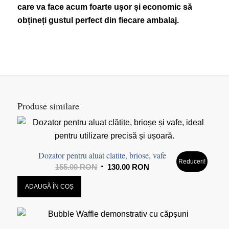
care va face acum foarte ușor și economic să
obțineți gustul perfect din fiecare ambalaj.
Produse similare
Dozator pentru aluat clatite, briose, vafe
Reduceri!
Prețul
Prețul
155.00
RON
130.00
RON
inițial
curent
ADAUGĂ ÎN COȘ
a
este:
fost:
130.00 RON.
155.00 RON.