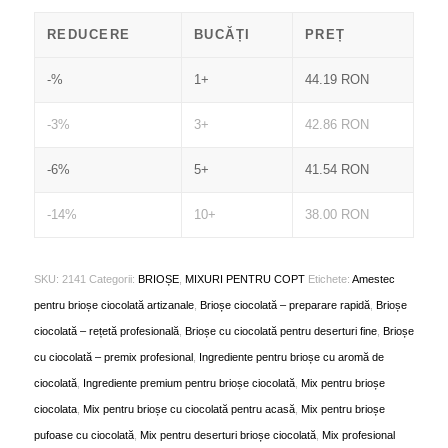
REDUCERE
BUCĂȚI
PREȚ
-%
1+
44.19
RON
-3%
3+
42.86
RON
-6%
5+
41.54
RON
-14%
10+
38.00
RON
SKU:
2141
Categorii:
BRIOȘE
,
MIXURI PENTRU COPT
Etichete:
Amestec
pentru brioșe ciocolată artizanale
,
Brioșe ciocolată – preparare rapidă
,
Brioșe
ciocolată – rețetă profesională
,
Brioșe cu ciocolată pentru deserturi fine
,
Brioșe
cu ciocolată – premix profesional
,
Ingrediente pentru brioșe cu aromă de
ciocolată
,
Ingrediente premium pentru brioșe ciocolată
,
Mix pentru brioșe
ciocolata
,
Mix pentru brioșe cu ciocolată pentru acasă
,
Mix pentru brioșe
pufoase cu ciocolată
,
Mix pentru deserturi brioșe ciocolată
,
Mix profesional