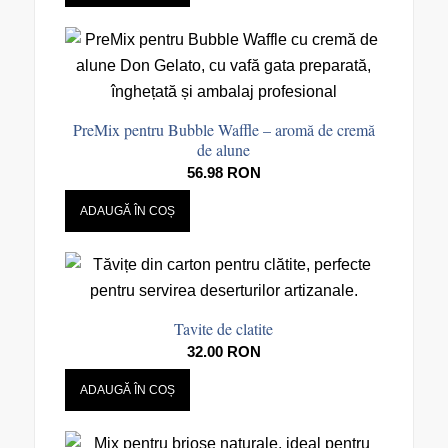
PreMix pentru Bubble Waffle – aromă de cremă
de alune
56.98
RON
ADAUGĂ ÎN COȘ
Tavite de clatite
32.00
RON
ADAUGĂ ÎN COȘ