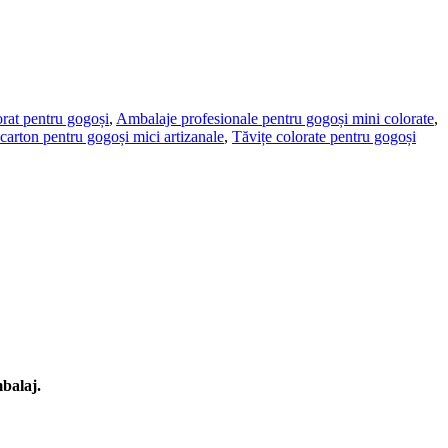
rat pentru gogoși
,
Ambalaje profesionale pentru gogoși mini colorate
,
carton pentru gogoși mici artizanale
,
Tăvițe colorate pentru gogoși
mbalaj.