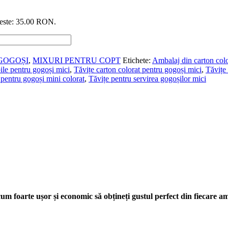
 este: 35.00 RON.
GOGOȘI
,
MIXURI PENTRU COPT
Etichete:
Ambalaj din carton colo
ile pentru gogoși mici
,
Tăvițe carton colorat pentru gogoși mici
,
Tăvițe 
 pentru gogoși mini colorat
,
Tăvițe pentru servirea gogoșilor mici
um foarte ușor și economic să obțineți gustul perfect din fiecare a