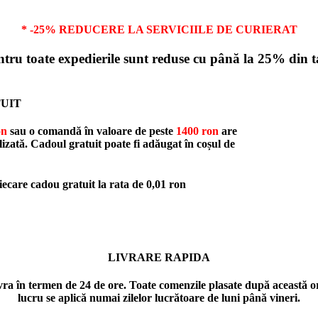
* -25% REDUCERE LA SERVICIILE DE CURIERAT
entru toate expedierile sunt reduse cu până la 25% din t
UIT
on
sau o comandă în valoare de peste
1400 ron
are
alizată. Cadoul gratuit poate fi adăugat în coșul de
are cadou gratuit la rata de
0,01 ron
LIVRARE RAPIDA
vra în termen de 24 de ore. Toate comenzile plasate după această oră
lucru se aplică numai zilelor lucrătoare de luni până vineri.