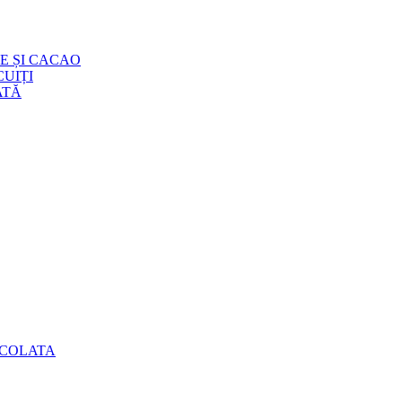
E ȘI CACAO
UIȚI
ATĂ
OCOLATA