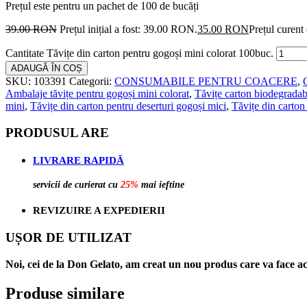
Prețul este pentru un pachet de 100 de bucăți
39.00
RON
Prețul inițial a fost: 39.00 RON.
35.00
RON
Prețul curent
Cantitate Tăvițe din carton pentru gogoși mini colorat 100buc.
ADAUGĂ ÎN COȘ
SKU:
103391
Categorii:
CONSUMABILE PENTRU COACERE
,
Ambalaje tăvițe pentru gogoși mini colorat
,
Tăvițe carton biodegradab
mini
,
Tăvițe din carton pentru deserturi gogoși mici
,
Tăvițe din carton
PRODUSUL ARE
LIVRARE RAPIDĂ
servicii de curierat cu
25%
mai ieftine
REVIZUIRE A EXPEDIERII
UȘOR DE UTILIZAT
Noi, cei de la Don Gelato, am creat un nou produs care va face ac
Produse similare