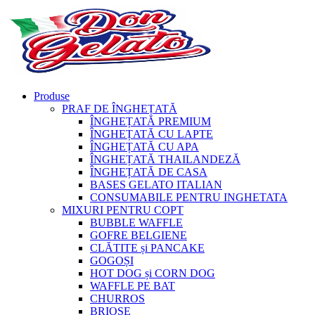
Produse
PRAF DE ÎNGHEȚATĂ
ÎNGHEȚATĂ PREMIUM
ÎNGHEȚATĂ CU LAPTE
ÎNGHEȚATĂ CU APA
ÎNGHEȚATĂ THAILANDEZĂ
ÎNGHEȚATĂ DE CASA
BASES GELATO ITALIAN
CONSUMABILE PENTRU INGHETATA
MIXURI PENTRU COPT
BUBBLE WAFFLE
GOFRE BELGIENE
CLĂTITE și PANCAKE
GOGOȘI
HOT DOG și CORN DOG
WAFFLE PE BAT
CHURROS
BRIOȘE