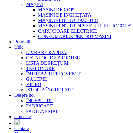
MAȘINI
MAȘINI DE COPT
MAȘINI DE ÎNGHEȚATĂ
MAȘINI PENTRU BĂUTURI
MAȘINI PENTRU DESERTURI ȘI CIOCOLA
CĂRUCIOARE ELECTRICE
CONSUMABILE PENTRU MAȘINI
Promotii
Utile
LIVRARE RAPIDĂ
CATALOG DE PRODUSE
LISTA DE PREȚURI
TEFLONARE
ÎNTREBĂRI FRECVENTE
GALERIE
VIDEO
ISTORIA ÎNGHEȚATEI
Despre noi
ÎNCEPUTUL
FABRICARE
PARTENERIAT
Contacte
Cautare