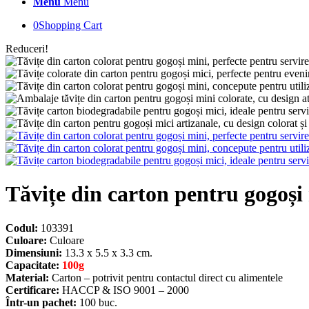
Menu
Menu
0
Shopping Cart
Reduceri!
Tăvițe din carton pentru gogoși
Codul:
103391
Culoare:
Culoare
Dimensiuni:
13.3 x 5.5 x 3.3 cm.
Capacitate:
100g
Material:
Carton – potrivit pentru contactul direct cu alimentele
Certificare:
HACCP & ISO 9001 – 2000
Într-un pachet:
100 buc.