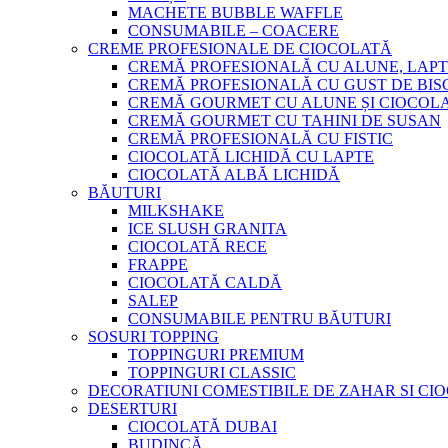
MACHETE BUBBLE WAFFLE
CONSUMABILE – COACERE
CREME PROFESIONALE DE CIOCOLATĂ
CREMĂ PROFESIONALĂ CU ALUNE, LAPT
CREMĂ PROFESIONALĂ CU GUST DE BISC
CREMĂ GOURMET CU ALUNE ȘI CIOCOL
CREMĂ GOURMET CU TAHINI DE SUSAN
CREMĂ PROFESIONALĂ CU FISTIC
CIOCOLATĂ LICHIDĂ CU LAPTE
CIOCOLATĂ ALBĂ LICHIDĂ
BĂUTURI
MILKSHAKE
ICE SLUSH GRANITA
CIOCOLATĂ RECE
FRAPPE
CIOCOLATĂ CALDĂ
SALEP
CONSUMABILE PENTRU BĂUTURI
SOSURI TOPPING
TOPPINGURI PREMIUM
TOPPINGURI CLASSIC
DECORATIUNI COMESTIBILE DE ZAHAR SI CI
DESERTURI
CIOCOLATĂ DUBAI
BUDINCĂ