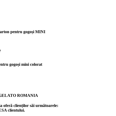
 carton pentru gogoși MINI
e
entru gogoși mini colorat
 GELATO ROMANIA
 oferă clienților săi următoarele:
ESA clientului.