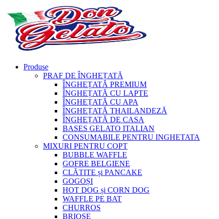
Produse
PRAF DE ÎNGHEȚATĂ
ÎNGHEȚATĂ PREMIUM
ÎNGHEȚATĂ CU LAPTE
ÎNGHEȚATĂ CU APA
ÎNGHEȚATĂ THAILANDEZĂ
ÎNGHEȚATĂ DE CASA
BASES GELATO ITALIAN
CONSUMABILE PENTRU INGHETATA
MIXURI PENTRU COPT
BUBBLE WAFFLE
GOFRE BELGIENE
CLĂTITE și PANCAKE
GOGOȘI
HOT DOG și CORN DOG
WAFFLE PE BAT
CHURROS
BRIOȘE