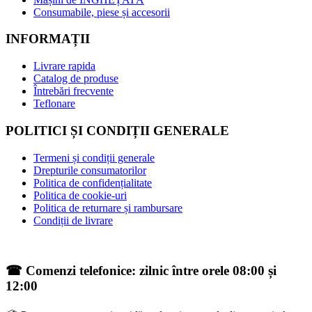
Consumabile, piese și accesorii
INFORMAȚII
Livrare rapida
Catalog de produse
Întrebări frecvente
Teflonare
POLITICI ȘI CONDIȚII GENERALE
Termeni și condiții generale
Drepturile consumatorilor
Politica de confidențialitate
Politica de cookie-uri
Politica de returnare și rambursare
Condiții de livrare
☎ Comenzi telefonice: zilnic între orele 08:00 și
12:00