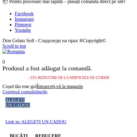
📦 Pentru procesare mai rapidă – plasați comanda direct pe site!
Facebook
Instagram
Pinterest
Youtube
Don Gelato Soft - Сладоледи на прах ®Copyright©
Scroll to top
0
Produsul a fost adăugat la comandă.
- 25% REDUCERE DE LA SERVICIILE DE CURIER
Coșul tău este gol
Întoarceți-vă la magazin
Continuă cumpărăturile
ALEGEȚI
UN CADOU
Link to: ALEGEȚI UN CADOU
BUCĂȚI
REDUCERE