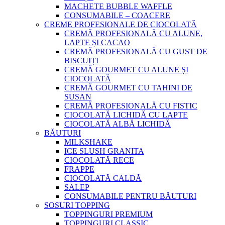
MACHETE BUBBLE WAFFLE
CONSUMABILE – COACERE
CREME PROFESIONALE DE CIOCOLATĂ
CREMĂ PROFESIONALĂ CU ALUNE,
LAPTE ȘI CACAO
CREMĂ PROFESIONALĂ CU GUST DE
BISCUIȚI
CREMĂ GOURMET CU ALUNE ȘI
CIOCOLATĂ
CREMĂ GOURMET CU TAHINI DE
SUSAN
CREMĂ PROFESIONALĂ CU FISTIC
CIOCOLATĂ LICHIDĂ CU LAPTE
CIOCOLATĂ ALBĂ LICHIDĂ
BĂUTURI
MILKSHAKE
ICE SLUSH GRANITA
CIOCOLATĂ RECE
FRAPPE
CIOCOLATĂ CALDĂ
SALEP
CONSUMABILE PENTRU BĂUTURI
SOSURI TOPPING
TOPPINGURI PREMIUM
TOPPINGURI CLASSIC