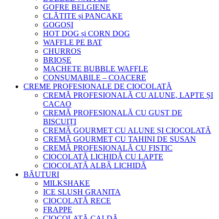
GOFRE BELGIENE
CLĂTITE și PANCAKE
GOGOȘI
HOT DOG și CORN DOG
WAFFLE PE BAT
CHURROS
BRIOȘE
MACHETE BUBBLE WAFFLE
CONSUMABILE – COACERE
CREME PROFESIONALE DE CIOCOLATĂ
CREMĂ PROFESIONALĂ CU ALUNE, LAPTE ȘI
CACAO
CREMĂ PROFESIONALĂ CU GUST DE
BISCUIȚI
CREMĂ GOURMET CU ALUNE ȘI CIOCOLATĂ
CREMĂ GOURMET CU TAHINI DE SUSAN
CREMĂ PROFESIONALĂ CU FISTIC
CIOCOLATĂ LICHIDĂ CU LAPTE
CIOCOLATĂ ALBĂ LICHIDĂ
BĂUTURI
MILKSHAKE
ICE SLUSH GRANITA
CIOCOLATĂ RECE
FRAPPE
CIOCOLATĂ CALDĂ