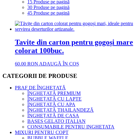
15 Produse pe pagină
30 Produse pe pagină
45 Produse pe pagină
Tavite din carton pentru gogoși mare
colorat 100buc.
60.00
RON
ADAUGĂ ÎN COȘ
CATEGORII DE PRODUSE
PRAF DE ÎNGHEȚATĂ
ÎNGHEȚATĂ PREMIUM
ÎNGHEȚATĂ CU LAPTE
ÎNGHEȚATĂ CU APA
ÎNGHEȚATĂ THAILANDEZĂ
ÎNGHEȚATĂ DE CASA
BASES GELATO ITALIAN
CONSUMABILE PENTRU INGHETATA
MIXURI PENTRU COPT
BUBBLE WAFFLE