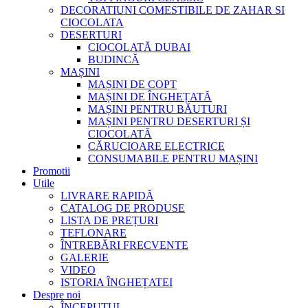
DECORATIUNI COMESTIBILE DE ZAHAR SI
CIOCOLATA
DESERTURI
CIOCOLATĂ DUBAI
BUDINCĂ
MAȘINI
MAȘINI DE COPT
MAȘINI DE ÎNGHEȚATĂ
MAȘINI PENTRU BĂUTURI
MAȘINI PENTRU DESERTURI ȘI
CIOCOLATĂ
CĂRUCIOARE ELECTRICE
CONSUMABILE PENTRU MAȘINI
Promotii
Utile
LIVRARE RAPIDĂ
CATALOG DE PRODUSE
LISTA DE PREȚURI
TEFLONARE
ÎNTREBĂRI FRECVENTE
GALERIE
VIDEO
ISTORIA ÎNGHEȚATEI
Despre noi
ÎNCEPUTUL