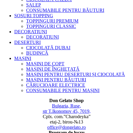
SALEP
CONSUMABILE PENTRU BĂUTURI
SOSURI TOPPING
TOPPINGURI PREMIUM
TOPPINGURI CLASSIC
DECORATIUNI
DECORATIUNI
DESERTURI
CIOCOLATĂ DUBAI
BUDINCĂ
MAȘINI
MAȘINI DE COPT
MAȘINI DE ÎNGHEȚATĂ
MAȘINI PENTRU DESERTURI ȘI CIOCOLATĂ
MAȘINI PENTRU BĂUTURI
CĂRUCIOARE ELECTRICE
CONSUMABILE PENTRU MAȘINI
Don Gelato Shop
Bulgaria, Ruse,
str T.Ikonomov 45, 7019,
Cplx. com.”Charodeyka”
etaj-2, birou-№13
office@dongelato.ro
Program de lucru