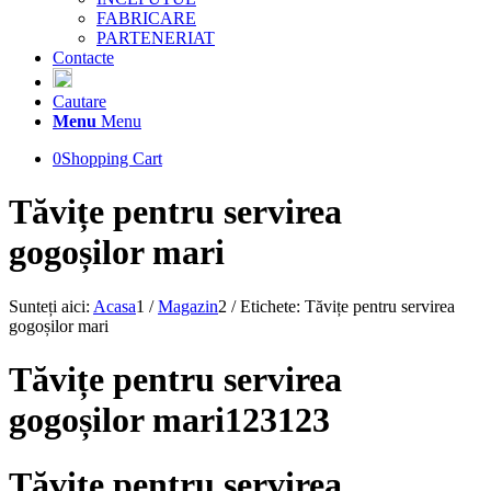
FABRICARE
PARTENERIAT
Contacte
Cautare
Menu
Menu
0
Shopping Cart
Tăvițe pentru servirea
gogoșilor mari
Sunteți aici:
Acasa
1
/
Magazin
2
/
Etichete: Tăvițe pentru servirea
gogoșilor mari
Tăvițe pentru servirea
gogoșilor mari123123
Tăvițe pentru servirea