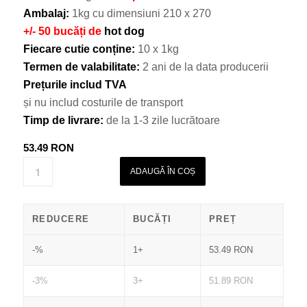
Ambalaj:
1kg cu dimensiuni 210 х 270
+/- 50 bucăți de
hot dog
Fiecare cutie conține:
10 х 1kg
Termen de valabilitate:
2 ani de la data producerii
Prețurile includ TVA
și nu includ costurile de transport
Timp de livrare:
de la 1-3 zile lucrătoare
53.49
RON
ADAUGĂ ÎN COȘ
REDUCERE
BUCĂȚI
PREȚ
-%
1+
53.49
RON
-3%
3+
51.89
RON