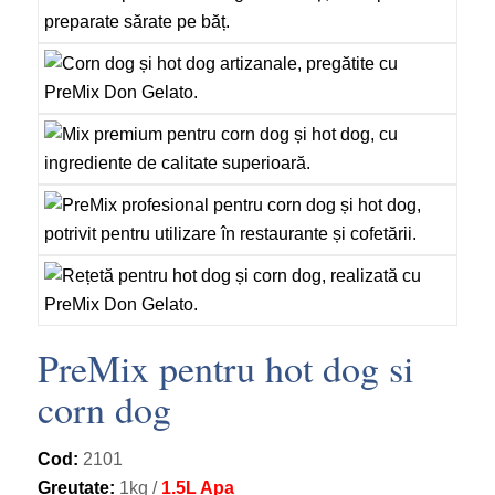
PreMix pentru hot dog si
corn dog
Cod:
2101
Greutate:
1kg /
1.5L Apa