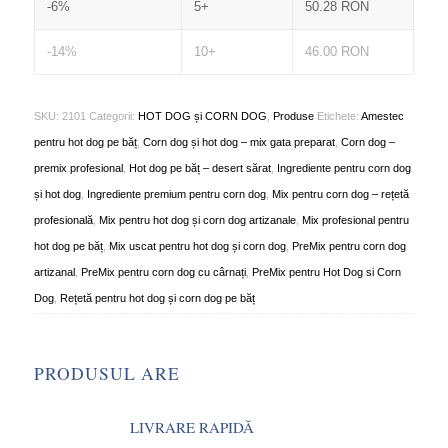
-6%
5+
50.28
RON
-14%
10+
46.00
RON
SKU:
2101
Categorii:
HOT DOG și CORN DOG
,
Produse
Etichete:
Amestec
pentru hot dog pe băț
,
Corn dog și hot dog – mix gata preparat
,
Corn dog –
premix profesional
,
Hot dog pe băț – desert sărat
,
Ingrediente pentru corn dog
și hot dog
,
Ingrediente premium pentru corn dog
,
Mix pentru corn dog – rețetă
profesională
,
Mix pentru hot dog și corn dog artizanale
,
Mix profesional pentru
hot dog pe băț
,
Mix uscat pentru hot dog și corn dog
,
PreMix pentru corn dog
artizanal
,
PreMix pentru corn dog cu cârnați
,
PreMix pentru Hot Dog si Corn
Dog
,
Rețetă pentru hot dog și corn dog pe băț
PRODUSUL ARE
LIVRARE RAPIDĂ