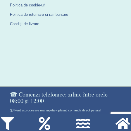
Politica de cookie-uri
Politica de returnare și rambursare
Condiții de livrare
☎ Comenzi telefonice: zilnic între orele
08:00 și 12:00
📦 Pentru procesare mai rapidă – plasați comanda direct pe site!
Don Gelato Soft - Сладоледи на прах
®Copyright©