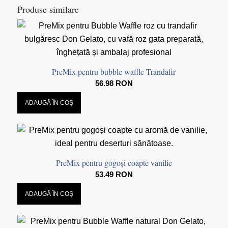
Produse similare
PreMix pentru bubble waffle Trandafir
56.98
RON
ADAUGĂ ÎN COȘ
PreMix pentru gogoși coapte vanilie
53.49
RON
ADAUGĂ ÎN COȘ