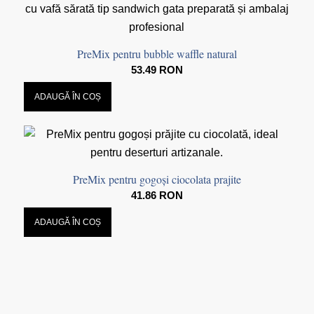
PreMix pentru bubble waffle natural
53.49
RON
ADAUGĂ ÎN COȘ
PreMix pentru gogoși ciocolata prajite
41.86
RON
ADAUGĂ ÎN COȘ