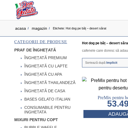
acasa
magazin
/
/
Etichete: Hot dog pe băț – desert sărat
CATEGORII DE PRODUSE
Hot dog pe băț – desert săra
PRAF DE ÎNGHEȚATĂ
cafenele care doresc să adaug
ÎNGHEȚATĂ PREMIUM
Sortează după
Implicit
ÎNGHEȚATĂ CU LAPTE
ÎNGHEȚATĂ CU APA
ÎNGHEȚATĂ THAILANDEZĂ
ÎNGHEȚATĂ DE CASA
PreMix pentru ho
BASES GELATO ITALIAN
53.4
CONSUMABILE PENTRU
INGHETATA
ADAUGĂ
MIXURI PENTRU COPT
BUBBLE WAFFLE