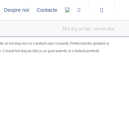
Despre noi
Contacte
Hot dog pe băț – desert sărat
c al hot dog-ului cu o textură ușor crocantă. Perfect pentru gelaterii și
 Crează hot dog pe băț cu un gust autentic și o textură perfectă.