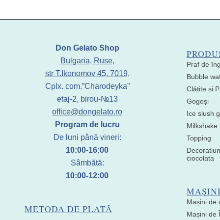
Don Gelato Shop
PRODU
Bulgaria, Ruse,
Praf de în
str T.Ikonomov 45, 7019,
Bubble waf
Cplx. com.”Charodeyka”
Clătite și
etaj-2, birou-№13
Gogoși
office@dongelato.ro
Ice slush g
Program de lucru
Milkshake
De luni până vineri:
Topping
10:00-16:00
Decoratiun
ciocolata
Sâmbătă:
10:00-12:00
MAȘIN
Mașini de 
METODA DE PLATĂ
Mașini de