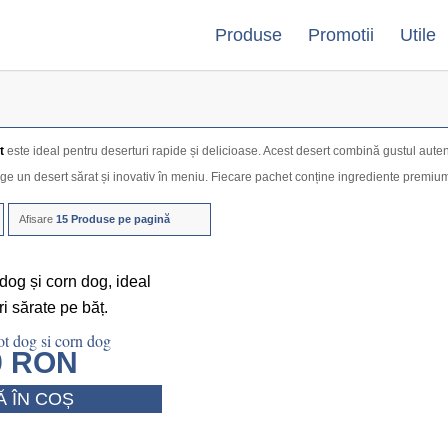
Produse
Promotii
Utile
t
este ideal pentru deserturi rapide și delicioase. Acest desert combină gustul autenti
e un desert sărat și inovativ în meniu. Fiecare pachet conține ingrediente premium.
Afisare
15 Produse pe pagină
t dog si corn dog
9
RON
 ÎN COȘ