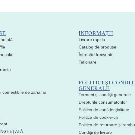
SE
INFORMAȚII
ghețată
Livrare rapida
fle
Catalog de produse
 Pancake
Întrebări frecvente
Teflonare
ranita
POLITICI ȘI CONDIȚ
GENERALE
i comestibile de zahar si
Termeni și condiții generale
Drepturile consumatorilor
Politica de confidențialitate
I
Politica de cookie-uri
copt
Politica de returnare și ramb
 ÎNGHEȚATĂ
Condiții de livrare