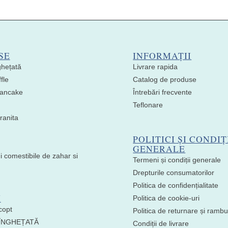
SE
INFORMAȚII
ghețată
Livrare rapida
fle
Catalog de produse
 Pancake
Întrebări frecvente
Teflonare
ranita
POLITICI ȘI CONDIȚ
GENERALE
i comestibile de zahar si
Termeni și condiții generale
Drepturile consumatorilor
Politica de confidențialitate
I
Politica de cookie-uri
copt
Politica de returnare și ramb
 ÎNGHEȚATĂ
Condiții de livrare