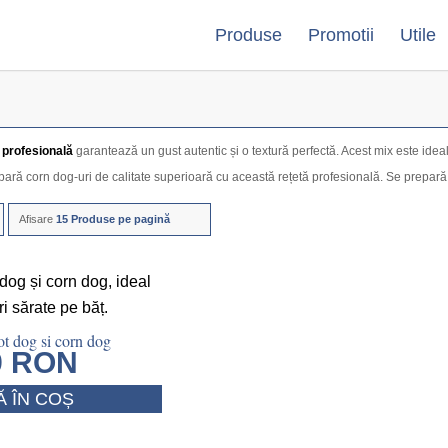
Produse
Promotii
Utile
 profesională
garantează un gust autentic și o textură perfectă. Acest mix este ideal
ară corn dog-uri de calitate superioară cu această rețetă profesională. Se prepară 
Afisare
15 Produse pe pagină
t dog si corn dog
9
RON
 ÎN COȘ