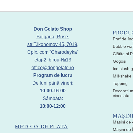
Don Gelato Shop
PRODU
Bulgaria, Ruse,
Praf de în
str T.Ikonomov 45, 7019,
Bubble waf
Cplx. com.”Charodeyka”
Clătite și
etaj-2, birou-№13
Gogoși
office@dongelato.ro
Ice slush g
Program de lucru
Milkshake
De luni până vineri:
Topping
10:00-16:00
Decoratiun
ciocolata
Sâmbătă:
10:00-12:00
MAȘIN
Mașini de 
METODA DE PLATĂ
Mașini de