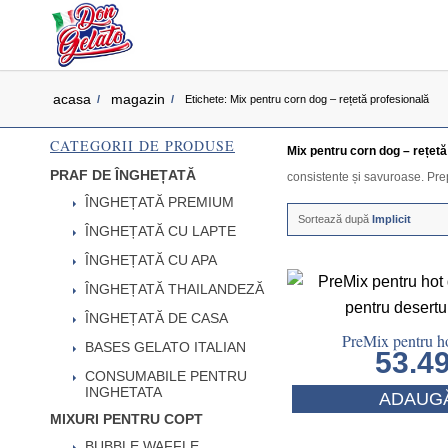
acasa
magazin
/
/
Etichete: Mix pentru corn dog – rețetă profesională
CATEGORII DE PRODUSE
Mix pentru corn dog – rețetă
PRAF DE ÎNGHEȚATĂ
consistente și savuroase. Prep
ÎNGHEȚATĂ PREMIUM
Sortează după
Implicit
ÎNGHEȚATĂ CU LAPTE
ÎNGHEȚATĂ CU APA
ÎNGHEȚATĂ THAILANDEZĂ
ÎNGHEȚATĂ DE CASA
PreMix pentru ho
BASES GELATO ITALIAN
53.4
CONSUMABILE PENTRU
INGHETATA
ADAUGĂ
MIXURI PENTRU COPT
BUBBLE WAFFLE