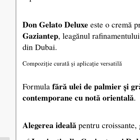
Don Gelato Deluxe
este o cremă pr
Gaziantep
, leagănul rafinamentului 
din Dubai.
Compoziție curată și aplicație versatilă
fără ulei de palmier și g
Formula
contemporane cu notă orientală
.
Alegerea ideală
pentru croissante, g