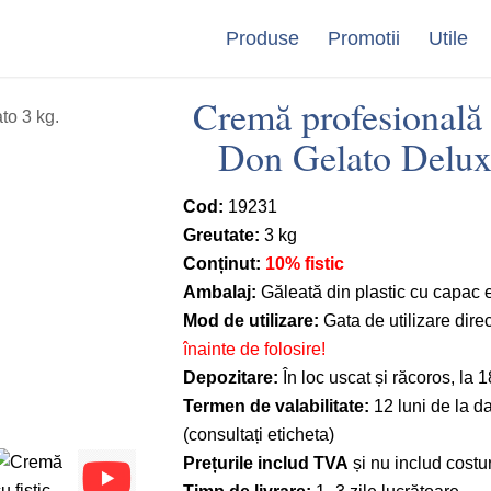
Produse
Promotii
Utile
Cremă profesională c
Don Gelato Delux
Cod:
19231
Greutate:
3 kg
Conținut:
10% fistic
Ambalaj:
Găleată din plastic cu capac 
Mod de utilizare:
Gata de utilizare dire
înainte de folosire!
Depozitare:
În loc uscat și răcoros, la
Termen de valabilitate:
12 luni de la da
(consultați eticheta)
Prețurile includ TVA
și nu includ costur