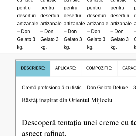
DESCRIERE:
APLICARE:
COMPOZIȚIE:
CARAC
Cremă profesională cu fistic – Don Gelato Deluxe – 3
Răsfăț inspirat din Orientul Mijlociu
t
Descoperă tentația unei creme cu
aspect rafinat.