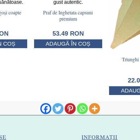
goși coapte
Praf de Inghetata capsuni
premium
ON
53.49
RON
N COȘ
ADAUGĂ ÎN COȘ
Triunghi 
22.
ADAUG
SE
INFORMAȚII