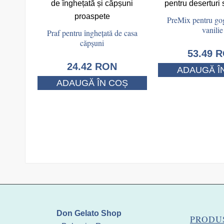
PreMix pentru go
vanilie
Praf pentru înghețată de casa
căpșuni
53.49
R
24.42
RON
ADAUGĂ Î
ADAUGĂ ÎN COȘ
Don Gelato Shop
PRODU