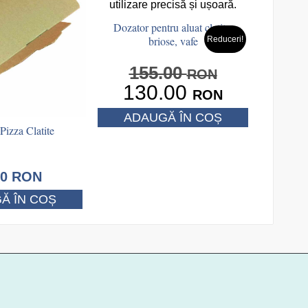
Dozator pentru aluat clatite,
briose, vafe
Reduceri!
155.00
RON
130.00
Prețul
Prețul
RON
inițial
curent
ADAUGĂ ÎN COȘ
a
este:
Pizza Clatite
fost:
130.00 RON.
155.00 RON.
00
RON
Ă ÎN COȘ