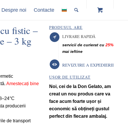
Despre noi
Contacte
u fistic –
PRODUSUL ARE
LIVRARE RAPIDĂ
e – 3 kg
servicii de curierat cu
25%
mai ieftine
REVIZUIRE A EXPEDIERII
ermetic
UȘOR DE UTILIZAT
ctă.
Amestecați bine
Noi, cei de la Don Gelato, am
creat un nou produs care va
 18–24°C
face acum foarte ușor și
ta producerii
economic să obțineți gustul
perfect din fiecare ambalaj.
ile de transport