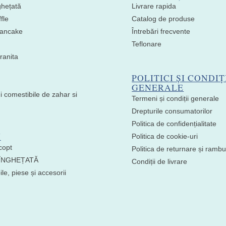
ghețată
Livrare rapida
fle
Catalog de produse
 Pancake
Întrebări frecvente
Teflonare
ranita
POLITICI ȘI CONDIȚ
GENERALE
i comestibile de zahar si
Termeni și condiții generale
Drepturile consumatorilor
Politica de confidențialitate
I
Politica de cookie-uri
copt
Politica de returnare și ramb
 ÎNGHEȚATĂ
Condiții de livrare
e, piese și accesorii