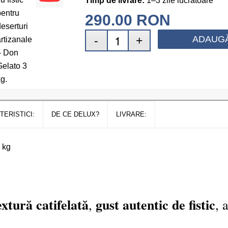
Timp de livrare:
1–3 zile lucrătoare
290.00
RON
ADAUGĂ
TERISTICI:
DE CE DELUX?
LIVRARE:
 kg
extură catifelată
gust autentic de fistic
,
, 