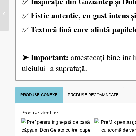
Inspirație din Gaziantep și Dub
✅
Cremă profesională cu
Fistic autentic, cu gust intens 
✅
fistic – Don Gelato
Deluxe – 1 kg
Textură fină care alintă papilel
✅
➤ Important:
amestecați bine înain
uleiului la suprafață.
PRODUSE CONEXE
PRODUSE RECOMANDATE
Produse similare