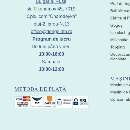
Bulgaria, Ruse,
Praf de în
str T.Ikonomov 45, 7019,
Bubble waf
Cplx. com.”Charodeyka”
Clătite și
etaj-2, birou-№13
Gogoși
office@dongelato.ro
Ice slush g
Program de lucru
Milkshake
De luni până vineri:
Topping
10:00-16:00
Decoratiun
ciocolata
Sâmbătă:
10:00-12:00
MAȘIN
Mașini de 
METODA DE PLATĂ
Mașini de
Consumabil