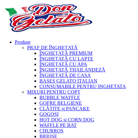
Produse
PRAF DE ÎNGHEȚATĂ
ÎNGHEȚATĂ PREMIUM
ÎNGHEȚATĂ CU LAPTE
ÎNGHEȚATĂ CU APA
ÎNGHEȚATĂ THAILANDEZĂ
ÎNGHEȚATĂ DE CASA
BASES GELATO ITALIAN
CONSUMABILE PENTRU INGHETATA
MIXURI PENTRU COPT
BUBBLE WAFFLE
GOFRE BELGIENE
CLĂTITE și PANCAKE
GOGOȘI
HOT DOG și CORN DOG
WAFFLE PE BAT
CHURROS
BRIOȘE