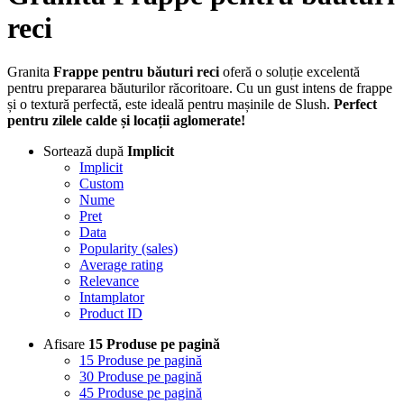
reci
Granita
Frappe pentru băuturi reci
oferă o soluție excelentă
pentru prepararea băuturilor răcoritoare. Cu un gust intens de frappe
și o textură perfectă, este ideală pentru mașinile de Slush.
Perfect
pentru zilele calde și locații aglomerate!
Sortează după
Implicit
Implicit
Custom
Nume
Pret
Data
Popularity (sales)
Average rating
Relevance
Intamplator
Product ID
Afisare
15 Produse pe pagină
15 Produse pe pagină
30 Produse pe pagină
45 Produse pe pagină