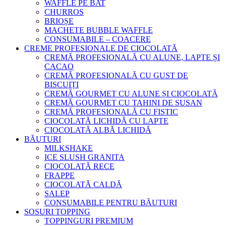
WAFFLE PE BAT
CHURROS
BRIOȘE
MACHETE BUBBLE WAFFLE
CONSUMABILE – COACERE
CREME PROFESIONALE DE CIOCOLATĂ
CREMĂ PROFESIONALĂ CU ALUNE, LAPTE ȘI
CACAO
CREMĂ PROFESIONALĂ CU GUST DE
BISCUIȚI
CREMĂ GOURMET CU ALUNE ȘI CIOCOLATĂ
CREMĂ GOURMET CU TAHINI DE SUSAN
CREMĂ PROFESIONALĂ CU FISTIC
CIOCOLATĂ LICHIDĂ CU LAPTE
CIOCOLATĂ ALBĂ LICHIDĂ
BĂUTURI
MILKSHAKE
ICE SLUSH GRANITA
CIOCOLATĂ RECE
FRAPPE
CIOCOLATĂ CALDĂ
SALEP
CONSUMABILE PENTRU BĂUTURI
SOSURI TOPPING
TOPPINGURI PREMIUM