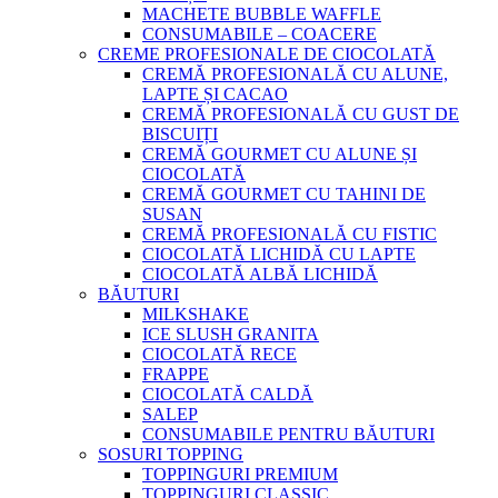
MACHETE BUBBLE WAFFLE
CONSUMABILE – COACERE
CREME PROFESIONALE DE CIOCOLATĂ
CREMĂ PROFESIONALĂ CU ALUNE,
LAPTE ȘI CACAO
CREMĂ PROFESIONALĂ CU GUST DE
BISCUIȚI
CREMĂ GOURMET CU ALUNE ȘI
CIOCOLATĂ
CREMĂ GOURMET CU TAHINI DE
SUSAN
CREMĂ PROFESIONALĂ CU FISTIC
CIOCOLATĂ LICHIDĂ CU LAPTE
CIOCOLATĂ ALBĂ LICHIDĂ
BĂUTURI
MILKSHAKE
ICE SLUSH GRANITA
CIOCOLATĂ RECE
FRAPPE
CIOCOLATĂ CALDĂ
SALEP
CONSUMABILE PENTRU BĂUTURI
SOSURI TOPPING
TOPPINGURI PREMIUM
TOPPINGURI CLASSIC