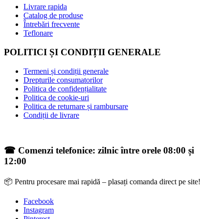
Livrare rapida
Catalog de produse
Întrebări frecvente
Teflonare
POLITICI ȘI CONDIȚII GENERALE
Termeni și condiții generale
Drepturile consumatorilor
Politica de confidențialitate
Politica de cookie-uri
Politica de returnare și rambursare
Condiții de livrare
☎ Comenzi telefonice: zilnic între orele 08:00 și
12:00
📦 Pentru procesare mai rapidă – plasați comanda direct pe site!
Facebook
Instagram
Pinterest