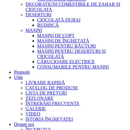
DECORATIUNI COMESTIBILE DE ZAHAR SI
CIOCOLATA
DESERTURI
CIOCOLATĂ DUBAI
BUDINCĂ
MAȘINI
MAȘINI DE COPT
MAȘINI DE ÎNGHEȚATĂ
MAȘINI PENTRU BĂUTURI
MAȘINI PENTRU DESERTURI ȘI
CIOCOLATĂ
CĂRUCIOARE ELECTRICE
CONSUMABILE PENTRU MAȘINI
Promotii
Utile
LIVRARE RAPIDĂ
CATALOG DE PRODUSE
LISTA DE PREȚURI
TEFLONARE
ÎNTREBĂRI FRECVENTE
GALERIE
VIDEO
ISTORIA ÎNGHEȚATEI
Despre noi
ÎNCEPUTUL