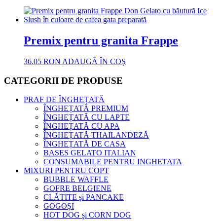
Premix pentru granita Frappe
36.05
RON
ADAUGĂ ÎN COȘ
CATEGORII DE PRODUSE
PRAF DE ÎNGHEȚATĂ
ÎNGHEȚATĂ PREMIUM
ÎNGHEȚATĂ CU LAPTE
ÎNGHEȚATĂ CU APA
ÎNGHEȚATĂ THAILANDEZĂ
ÎNGHEȚATĂ DE CASA
BASES GELATO ITALIAN
CONSUMABILE PENTRU INGHETATA
MIXURI PENTRU COPT
BUBBLE WAFFLE
GOFRE BELGIENE
CLĂTITE și PANCAKE
GOGOȘI
HOT DOG și CORN DOG