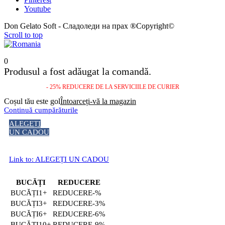
Youtube
Don Gelato Soft - Сладоледи на прах ®Copyright©
Scroll to top
0
Produsul a fost adăugat la comandă.
- 25% REDUCERE DE LA SERVICIILE DE CURIER
Coșul tău este gol
Întoarceți-vă la magazin
Continuă cumpărăturile
ALEGEȚI
UN CADOU
Link to: ALEGEȚI UN CADOU
BUCĂȚI
REDUCERE
1+
-%
3+
-3%
6+
-6%
10+
-9%