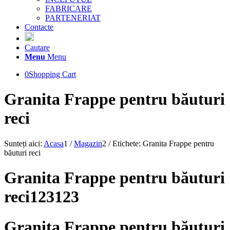
FABRICARE
PARTENERIAT
Contacte
Cautare
Menu
Menu
0
Shopping Cart
Granita Frappe pentru băuturi
reci
Sunteți aici:
Acasa
1
/
Magazin
2
/
Etichete: Granita Frappe pentru
băuturi reci
Granita Frappe pentru băuturi
reci123123
Granita Frappe pentru băuturi