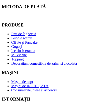
METODA DE PLATĂ
PRODUSE
Praf de înghețată
Bubble waffle
Clătite și Pancake
Gogoși
Ice slush granita
Milkshake
Topping
Decoratiuni comestibile de zahar si ciocolata
MAȘINI
Mașini de copt
Mașini de ÎNGHEȚATĂ
Consumabile, piese și accesorii
INFORMAȚII