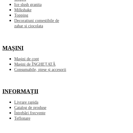
Ice slush granita
Milkshake
Topping
Decoratiuni comestibile de
zahar si ciocolata
MAȘINI
Mașini de copt
Mașini de ÎNGHEȚATĂ
Consumabile, piese și accesorii
INFORMAȚII
Livrare rapida
Catalog de produse
Întrebări frecvente
Teflonare