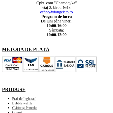
Cplx. com.”Charodeyka”
etaj-2, birou-№13
office@dongelato.ro
Program de lucru
De luni până vineri:
10:00-16:00
Sâmbătă:
10:00-12:00
METODA DE PLATĂ
PRODUSE
Praf de înghețată
Bubble waffle
Clătite și Pancake
Gogoși