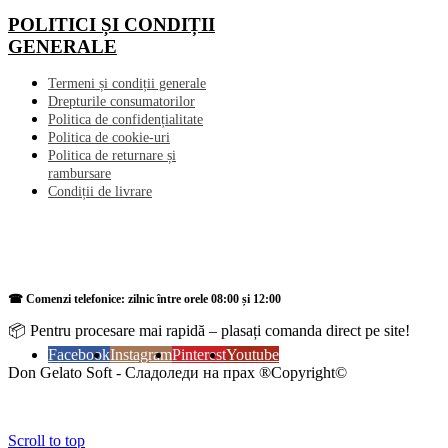
POLITICI ȘI CONDIȚII
GENERALE
Termeni și condiții generale
Drepturile consumatorilor
Politica de confidențialitate
Politica de cookie-uri
Politica de returnare și
rambursare
Condiții de livrare
☎ Comenzi telefonice: zilnic între orele 08:00 și 12:00
📦 Pentru procesare mai rapidă – plasați comanda direct pe site!
Facebook
Instagram
Pinterest
Youtube
Don Gelato Soft - Сладоледи на прах ®Copyright©
Scroll to top