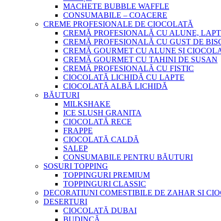
MACHETE BUBBLE WAFFLE
CONSUMABILE – COACERE
CREME PROFESIONALE DE CIOCOLATĂ
CREMĂ PROFESIONALĂ CU ALUNE, LAPT
CREMĂ PROFESIONALĂ CU GUST DE BISC
CREMĂ GOURMET CU ALUNE ȘI CIOCOL
CREMĂ GOURMET CU TAHINI DE SUSAN
CREMĂ PROFESIONALĂ CU FISTIC
CIOCOLATĂ LICHIDĂ CU LAPTE
CIOCOLATĂ ALBĂ LICHIDĂ
BĂUTURI
MILKSHAKE
ICE SLUSH GRANITA
CIOCOLATĂ RECE
FRAPPE
CIOCOLATĂ CALDĂ
SALEP
CONSUMABILE PENTRU BĂUTURI
SOSURI TOPPING
TOPPINGURI PREMIUM
TOPPINGURI CLASSIC
DECORATIUNI COMESTIBILE DE ZAHAR SI CI
DESERTURI
CIOCOLATĂ DUBAI
BUDINCĂ