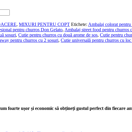
OACERE
,
MIXURI PENTRU COPT
Etichete:
Ambalaj colorat pentru 
sional pentru churros Don Gelato
,
Ambalaj street food pentru churros 
uă sosuri
,
Cutie pentru churros cu două arome de sos
,
Cutie pentru chu
away pentru churros cu 2 sosuri
,
Cutie universală pentru churros cu loc
um foarte ușor și economic să obțineți gustul perfect din fiecare a