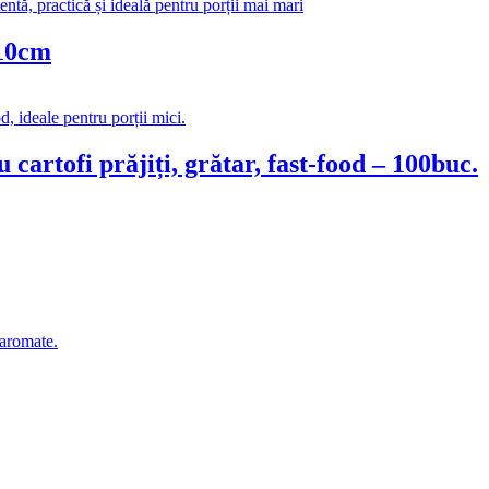
 10cm
artofi prăjiți, grătar, fast-food – 100buc.