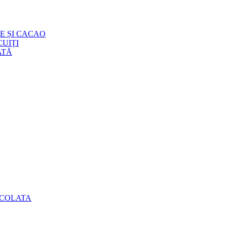
E ȘI CACAO
UIȚI
ATĂ
OCOLATA