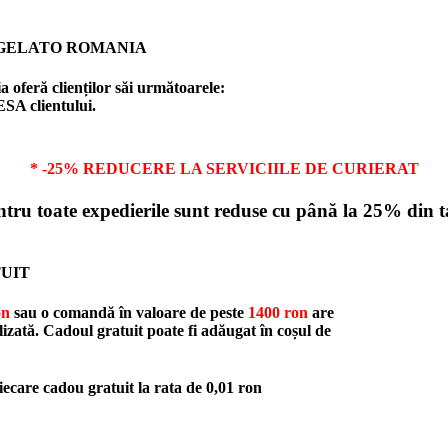
 GELATO ROMANIA
 oferă clienților săi următoarele:
ESA clientului.
* -25% REDUCERE LA SERVICIILE DE CURIERAT
entru toate expedierile sunt reduse cu până la 25% din t
UIT
on
sau o comandă în valoare de peste
1400 ron
are
alizată. Cadoul gratuit poate fi adăugat în coșul de
are cadou gratuit la rata de
0,01 ron