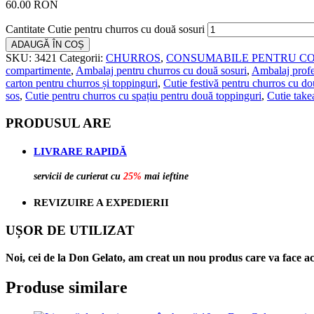
60.00
RON
Cantitate Cutie pentru churros cu două sosuri
ADAUGĂ ÎN COȘ
SKU:
3421
Categorii:
CHURROS
,
CONSUMABILE PENTRU C
compartimente
,
Ambalaj pentru churros cu două sosuri
,
Ambalaj profe
carton pentru churros și toppinguri
,
Cutie festivă pentru churros cu do
sos
,
Cutie pentru churros cu spațiu pentru două toppinguri
,
Cutie take
PRODUSUL ARE
LIVRARE RAPIDĂ
servicii de curierat cu
25%
mai ieftine
REVIZUIRE A EXPEDIERII
UȘOR DE UTILIZAT
Noi, cei de la Don Gelato, am creat un nou produs care va face ac
Produse similare