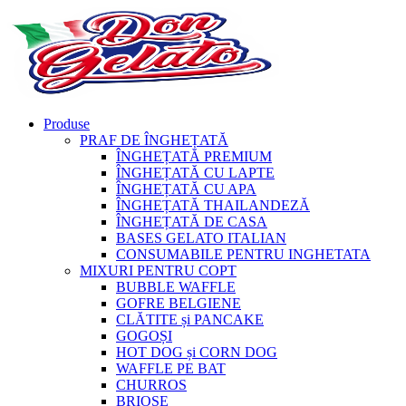
Produse
PRAF DE ÎNGHEȚATĂ
ÎNGHEȚATĂ PREMIUM
ÎNGHEȚATĂ CU LAPTE
ÎNGHEȚATĂ CU APA
ÎNGHEȚATĂ THAILANDEZĂ
ÎNGHEȚATĂ DE CASA
BASES GELATO ITALIAN
CONSUMABILE PENTRU INGHETATA
MIXURI PENTRU COPT
BUBBLE WAFFLE
GOFRE BELGIENE
CLĂTITE și PANCAKE
GOGOȘI
HOT DOG și CORN DOG
WAFFLE PE BAT
CHURROS
BRIOȘE