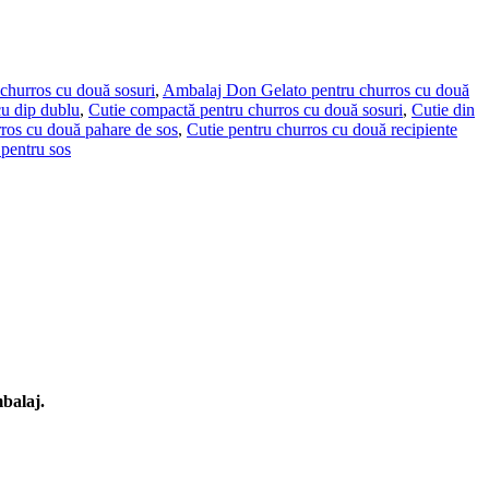
churros cu două sosuri
,
Ambalaj Don Gelato pentru churros cu două
cu dip dublu
,
Cutie compactă pentru churros cu două sosuri
,
Cutie din
rros cu două pahare de sos
,
Cutie pentru churros cu două recipiente
 pentru sos
mbalaj.