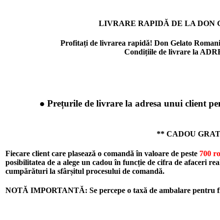
LIVRARE RAPIDĂ DE LA DON
Profitați de livrarea rapidă! Don Gelato Romania
Condițiile de livrare la ADR
● Prețurile de livrare la adresa unui client p
** CADOU GRAT
Fiecare client care plasează o comandă în valoare de peste
700 r
posibilitatea de a alege un cadou în funcție de cifra de afaceri re
cumpărături la sfârșitul procesului de comandă.
NOTĂ IMPORTANTĂ: Se percepe o taxă de ambalare pentru fiec