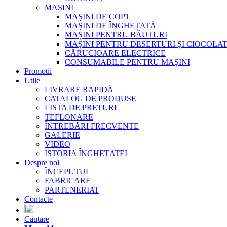
MAȘINI
MAȘINI DE COPT
MAȘINI DE ÎNGHEȚATĂ
MAȘINI PENTRU BĂUTURI
MAȘINI PENTRU DESERTURI ȘI CIOCOLA
CĂRUCIOARE ELECTRICE
CONSUMABILE PENTRU MAȘINI
Promotii
Utile
LIVRARE RAPIDĂ
CATALOG DE PRODUSE
LISTA DE PREȚURI
TEFLONARE
ÎNTREBĂRI FRECVENTE
GALERIE
VIDEO
ISTORIA ÎNGHEȚATEI
Despre noi
ÎNCEPUTUL
FABRICARE
PARTENERIAT
Contacte
Cautare