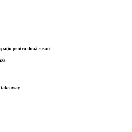
spațiu pentru două sosuri
ază
u takeaway