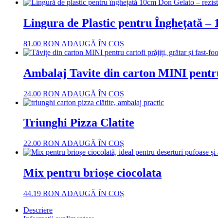
Lingura de Plastic pentru Înghețată –
81.00
RON
ADAUGĂ ÎN COȘ
Ambalaj Tavite din carton MINI pentru c
24.00
RON
ADAUGĂ ÎN COȘ
Triunghi Pizza Clatite
22.00
RON
ADAUGĂ ÎN COȘ
Mix pentru brioșe ciocolata
44.19
RON
ADAUGĂ ÎN COȘ
Descriere