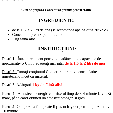
Cum se prepară Concentrat premix pentru clatite
INGREDIENTE:
de la 1,6 la 2 litri de apă (se recomandă apă călduță 20°-25°)
Concentrat premix pentru clatite
1 kg făina alba
IINSTRUCȚIUNI:
Pasul 1 :
Într-un recipient potrivit de adânc, cu o capacitate de
aproximativ 5-6 litri, adăugați mai întâi
de la 1,6 la 2 litri de apă
Pasul 2:
Turnați conținutul Concentrat premix pentru clatite
amestecând încet cu mixerul.
Pasul 3:
Adăugați
1 kg de făină albă.
Pasul 4 :
Amestecați energic cu mixerul timp de 3-4 minute la viteză
mare, până când obțineți un amestec omogen și gros.
Pasul 5:
Compoziția finit poate fi pus în frigider pentru aproximativ
10 minute.