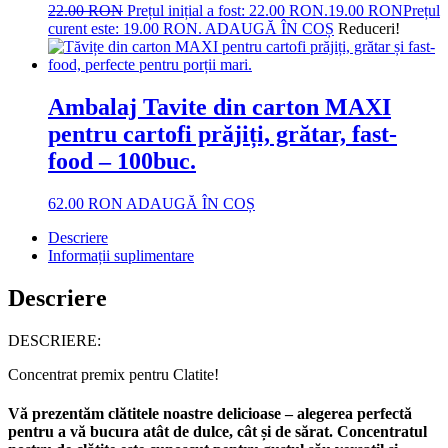
22.00
RON
Prețul inițial a fost: 22.00 RON.
19.00
RON
Prețul
curent este: 19.00 RON.
ADAUGĂ ÎN COȘ
Reduceri!
Ambalaj Tavite din carton MAXI
pentru cartofi prăjiți, grătar, fast-
food – 100buc.
62.00
RON
ADAUGĂ ÎN COȘ
Descriere
Informații suplimentare
Descriere
DESCRIERE:
Concentrat premix pentru Clatite!
Vă prezentăm clătitele noastre delicioase – alegerea perfectă
pentru a vă bucura atât de dulce, cât și de sărat. Concentratul