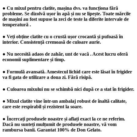
● Cu mixul pentru clatite, mașina dvs. va funcționa fără
probleme. Se dizolvă ușor în apă și nu se lipește. Toate mărcile
de mașini au fost supuse la zeci de teste la diferite intervale de
temperatură .
● Veți obține clatite cu o crustă ușor crocantă și pufoasă în
interior. Consistență cremoasă de culoare aurie.
● Nu necesită adaos de zahăr, unt de vacă . Acest lucru oferă
economii suplimentare și timp.
● Formulă avansată. Amestecul lichid care este lăsat în frigider
va fi gata de utilizare a doua zi. Fără risipă.
● Culoarea mixului nu se schimbă nici după ce a stat în frigider.
● Mixul clatite vine într-un ambalaj robust de înaltă calitate,
care este respirabil și rezistent la soare.
● Încercați produsele noastre și aflați exact la ce ne referim.
Dacă nu sunteți mulțumit de produsele noastre, vă vom
rambursa banii. Garantat 100% de
Don Gelato
.