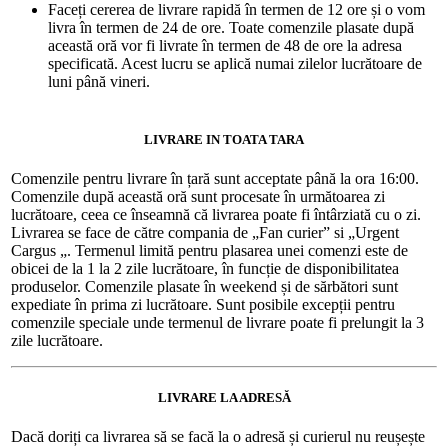
Faceți cererea de livrare rapidă în termen de 12 ore și o vom
livra în termen de 24 de ore. Toate comenzile plasate după
această oră vor fi livrate în termen de 48 de ore la adresa
specificată. Acest lucru se aplică numai zilelor lucrătoare de
luni până vineri.
LIVRARE IN TOATA TARA
Comenzile pentru livrare în țară sunt acceptate până la ora 16:00.
Comenzile după această oră sunt procesate în următoarea zi
lucrătoare, ceea ce înseamnă că livrarea poate fi întârziată cu o zi.
Livrarea se face de către compania de „Fan curier” si „Urgent
Cargus „. Termenul limită pentru plasarea unei comenzi este de
obicei de la 1 la 2 zile lucrătoare, în funcție de disponibilitatea
produselor. Comenzile plasate în weekend și de sărbători sunt
expediate în prima zi lucrătoare. Sunt posibile excepții pentru
comenzile speciale unde termenul de livrare poate fi prelungit la 3
zile lucrătoare.
LIVRARE LA ADRESĂ
Dacă doriți ca livrarea să se facă la o adresă și curierul nu reușește