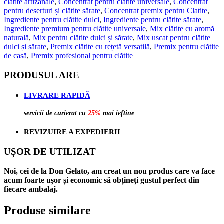
clătite artizanale
,
Concentrat pentru clătite universale
,
Concentrat
pentru deserturi și clătite sărate
,
Concentrat premix pentru Clatite
,
Ingrediente pentru clătite dulci
,
Ingrediente pentru clătite sărate
,
Ingrediente premium pentru clătite universale
,
Mix clătite cu aromă
naturală
,
Mix pentru clătite dulci și sărate
,
Mix uscat pentru clătite
dulci și sărate
,
Premix clătite cu rețetă versatilă
,
Premix pentru clătite
de casă
,
Premix profesional pentru clătite
PRODUSUL ARE
LIVRARE RAPIDĂ
servicii de curierat cu
25%
mai ieftine
REVIZUIRE A EXPEDIERII
UȘOR DE UTILIZAT
Noi, cei de la Don Gelato, am creat un nou produs care va face
acum foarte ușor și economic să obțineți gustul perfect din
fiecare ambalaj.
Produse similare