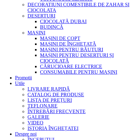
DECORATIUNI COMESTIBILE DE ZAHAR SI
CIOCOLATA
DESERTURI
CIOCOLATĂ DUBAI
BUDINCĂ
MAȘINI
MAȘINI DE COPT
MAȘINI DE ÎNGHEȚATĂ
MAȘINI PENTRU BĂUTURI
MAȘINI PENTRU DESERTURI ȘI
CIOCOLATĂ
CĂRUCIOARE ELECTRICE
CONSUMABILE PENTRU MAȘINI
Promotii
Utile
LIVRARE RAPIDĂ
CATALOG DE PRODUSE
LISTA DE PREȚURI
TEFLONARE
ÎNTREBĂRI FRECVENTE
GALERIE
VIDEO
ISTORIA ÎNGHEȚATEI
Despre noi
ÎNCEPUTUL