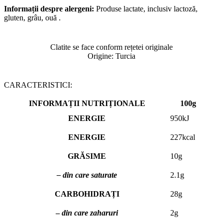
Informații despre alergeni:
Produse lactate, inclusiv lactoză,
gluten, grâu, ouă .
Clatite se face conform rețetei originale
Origine: Turcia
CARACTERISTICI:
INFORMAȚII NUTRIȚIONALE
100g
ENERGIE
950kJ
ENERGIE
227kcаl
GRĂSIME
10g
– din care saturate
2.1g
CARBOHIDRAȚI
28g
–
din care zaharuri
2g