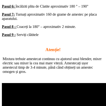
Pasul 6:
încălziti plita de Clatite aproximativ 180 ° – 190°
Pasul 7:
Turnați aproximativ 160 de grame de amestec pe placa
aparatului.
Pasul 8 :
Coaceți la 180° – aproximativ 2 minute.
Pasul 9 :
Serviți clătitele
Atenție!
Mixtura trebuie amestecat continuu cu ajutorul unui blender, mixer
electric sau mixer la cea mai mare viteză. Amestecați ușor
amestecul timp de 3-4 minute, până când obțineți un amestec
omogen și gros.