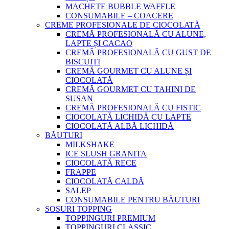
MACHETE BUBBLE WAFFLE
CONSUMABILE – COACERE
CREME PROFESIONALE DE CIOCOLATĂ
CREMĂ PROFESIONALĂ CU ALUNE,
LAPTE ȘI CACAO
CREMĂ PROFESIONALĂ CU GUST DE
BISCUIȚI
CREMĂ GOURMET CU ALUNE ȘI
CIOCOLATĂ
CREMĂ GOURMET CU TAHINI DE
SUSAN
CREMĂ PROFESIONALĂ CU FISTIC
CIOCOLATĂ LICHIDĂ CU LAPTE
CIOCOLATĂ ALBĂ LICHIDĂ
BĂUTURI
MILKSHAKE
ICE SLUSH GRANITA
CIOCOLATĂ RECE
FRAPPE
CIOCOLATĂ CALDĂ
SALEP
CONSUMABILE PENTRU BĂUTURI
SOSURI TOPPING
TOPPINGURI PREMIUM
TOPPINGURI CLASSIC