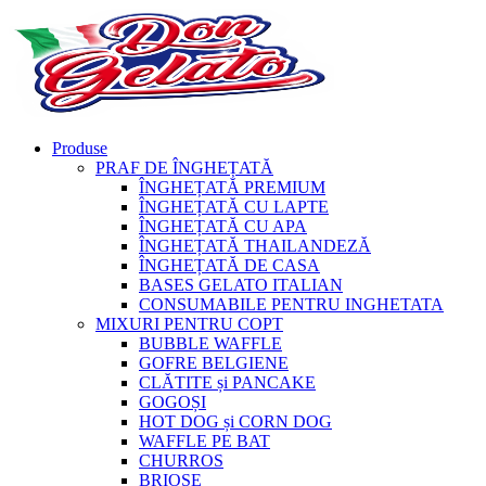
Produse
PRAF DE ÎNGHEȚATĂ
ÎNGHEȚATĂ PREMIUM
ÎNGHEȚATĂ CU LAPTE
ÎNGHEȚATĂ CU APA
ÎNGHEȚATĂ THAILANDEZĂ
ÎNGHEȚATĂ DE CASA
BASES GELATO ITALIAN
CONSUMABILE PENTRU INGHETATA
MIXURI PENTRU COPT
BUBBLE WAFFLE
GOFRE BELGIENE
CLĂTITE și PANCAKE
GOGOȘI
HOT DOG și CORN DOG
WAFFLE PE BAT
CHURROS
BRIOȘE