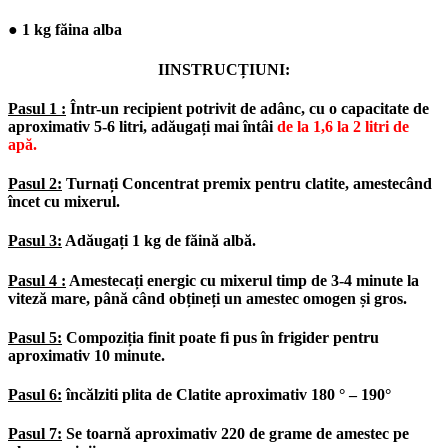
● 1 kg făina alba
IINSTRUCȚIUNI:
Pasul 1 :
Într-un recipient potrivit de adânc, cu o capacitate de
aproximativ 5-6 litri, adăugați mai întâi
de la 1,6 la 2 litri de
apă.
Pasul 2:
Turnați Concentrat premix pentru clatite, amestecând
încet cu mixerul.
Pasul 3:
Adăugați 1 kg de făină albă.
Pasul 4 :
Amestecați energic cu mixerul timp de 3-4 minute la
viteză mare, până când obțineți un amestec omogen și gros.
Pasul 5:
Compoziția finit poate fi pus în frigider pentru
aproximativ 10 minute.
Pasul 6:
încălziti plita de Clatite aproximativ
180 ° – 190°
Pasul 7:
Se toarnă aproximativ 220 de grame de amestec pe