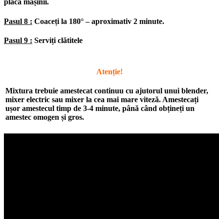
placa mașinii.
Pasul 8 :
Coaceți la 180° – aproximativ 2 minute.
Pasul 9 :
Serviți clătitele
Atenție!
Mixtura trebuie amestecat continuu cu ajutorul unui blender,
mixer electric sau mixer la cea mai mare viteză. Amestecați
ușor amestecul timp de 3-4 minute, până când obțineți un
amestec omogen și gros.