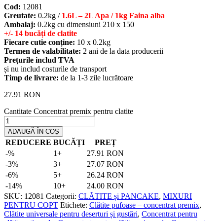
Cod:
12081
Greutate:
0.2kg /
1.6L – 2L Apa / 1kg Faina alba
Ambalaj:
0.2kg cu dimensiuni 210 х 150
+/- 14 bucăți de clatite
Fiecare cutie conține:
10 х 0.2kg
Termen de valabilitate:
2 ani de la data producerii
Prețurile includ TVA
și nu includ costurile de transport
Timp de livrare:
de la 1-3 zile lucrătoare
27.91
RON
Cantitate Concentrat premix pentru clatite
ADAUGĂ ÎN COȘ
REDUCERE
BUCĂȚI
PREȚ
-%
1+
27.91
RON
-3%
3+
27.07
RON
-6%
5+
26.24
RON
-14%
10+
24.00
RON
SKU:
12081
Categorii:
CLĂTITE și PANCAKE
,
MIXURI
PENTRU COPT
Etichete:
Clătite pufoase – concentrat premix
,
Clătite universale pentru deserturi și gustări
,
Concentrat pentru