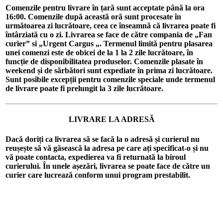
Comenzile pentru livrare în țară sunt acceptate până la ora
16:00. Comenzile după această oră sunt procesate în
următoarea zi lucrătoare, ceea ce înseamnă că livrarea poate fi
întârziată cu o zi. Livrarea se face de către compania de „Fan
curier” si „Urgent Cargus „. Termenul limită pentru plasarea
unei comenzi este de obicei de la 1 la 2 zile lucrătoare, în
funcție de disponibilitatea produselor. Comenzile plasate în
weekend și de sărbători sunt expediate în prima zi lucrătoare.
Sunt posibile excepții pentru comenzile speciale unde termenul
de livrare poate fi prelungit la 3 zile lucrătoare.
LIVRARE LA ADRESĂ
Dacă doriți ca livrarea să se facă la o adresă și curierul nu
reușește să vă găsească la adresa pe care ați specificat-o și nu
vă poate contacta, expedierea va fi returnată la biroul
curierului. În unele așezări, livrarea se poate face de către un
curier care lucrează conform unui program prestabilit.