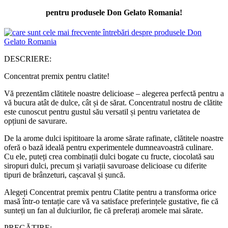
pentru produsele Don Gelato Romania!
DESCRIERE:
Concentrat premix pentru clatite!
Vă prezentăm clătitele noastre delicioase – alegerea perfectă pentru a
vă bucura atât de dulce, cât și de sărat. Concentratul nostru de clătite
este cunoscut pentru gustul său versatil și pentru varietatea de
opțiuni de savurare.
De la arome dulci ispititoare la arome sărate rafinate, clătitele noastre
oferă o bază ideală pentru experimentele dumneavoastră culinare.
Cu ele, puteți crea combinații dulci bogate cu fructe, ciocolată sau
siropuri dulci, precum și variații savuroase delicioase cu diferite
tipuri de brânzeturi, cașcaval și șuncă.
Alegeți Concentrat premix pentru Clatite pentru a transforma orice
masă într-o tentație care vă va satisface preferințele gustative, fie că
sunteți un fan al dulciurilor, fie că preferați aromele mai sărate.
PREGĂTIRE: