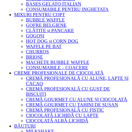
BASES GELATO ITALIAN
CONSUMABILE PENTRU INGHETATA
MIXURI PENTRU COPT
BUBBLE WAFFLE
GOFRE BELGIENE
CLĂTITE și PANCAKE
GOGOȘI
HOT DOG și CORN DOG
WAFFLE PE BAT
CHURROS
BRIOȘE
MACHETE BUBBLE WAFFLE
CONSUMABILE – COACERE
CREME PROFESIONALE DE CIOCOLATĂ
CREMĂ PROFESIONALĂ CU ALUNE, LAPTE ȘI
CACAO
CREMĂ PROFESIONALĂ CU GUST DE
BISCUIȚI
CREMĂ GOURMET CU ALUNE ȘI CIOCOLATĂ
CREMĂ GOURMET CU TAHINI DE SUSAN
CREMĂ PROFESIONALĂ CU FISTIC
CIOCOLATĂ LICHIDĂ CU LAPTE
CIOCOLATĂ ALBĂ LICHIDĂ
BĂUTURI
MILKSHAKE