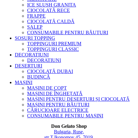
ICE SLUSH GRANITA
CIOCOLATĂ RECE
FRAPPE
CIOCOLATĂ CALDĂ
SALEP
CONSUMABILE PENTRU BĂUTURI
SOSURI TOPPING
TOPPINGURI PREMIUM
TOPPINGURI CLASSIC
DECORATIUNI
DECORATIUNI
DESERTURI
CIOCOLATĂ DUBAI
BUDINCĂ
MAȘINI
MAȘINI DE COPT
MAȘINI DE ÎNGHEȚATĂ
MAȘINI PENTRU DESERTURI ȘI CIOCOLATĂ
MAȘINI PENTRU BĂUTURI
CĂRUCIOARE ELECTRICE
CONSUMABILE PENTRU MAȘINI
Don Gelato Shop
Bulgaria, Ruse,
str T.Ikonomov 45, 7019,