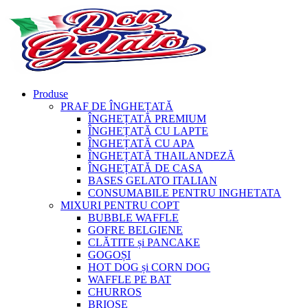
Produse
PRAF DE ÎNGHEȚATĂ
ÎNGHEȚATĂ PREMIUM
ÎNGHEȚATĂ CU LAPTE
ÎNGHEȚATĂ CU APA
ÎNGHEȚATĂ THAILANDEZĂ
ÎNGHEȚATĂ DE CASA
BASES GELATO ITALIAN
CONSUMABILE PENTRU INGHETATA
MIXURI PENTRU COPT
BUBBLE WAFFLE
GOFRE BELGIENE
CLĂTITE și PANCAKE
GOGOȘI
HOT DOG și CORN DOG
WAFFLE PE BAT
CHURROS
BRIOȘE