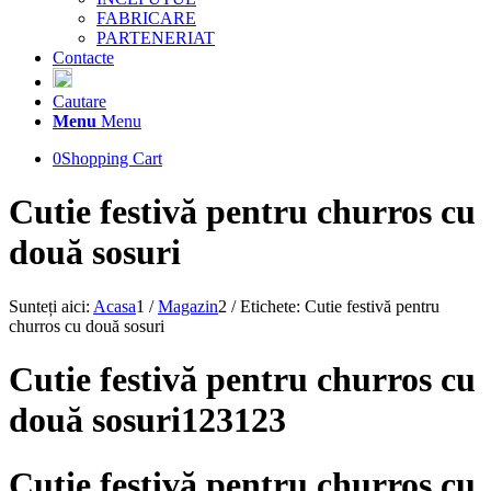
FABRICARE
PARTENERIAT
Contacte
Cautare
Menu
Menu
0
Shopping Cart
Cutie festivă pentru churros cu
două sosuri
Sunteți aici:
Acasa
1
/
Magazin
2
/
Etichete: Cutie festivă pentru
churros cu două sosuri
Cutie festivă pentru churros cu
două sosuri123123
Cutie festivă pentru churros cu