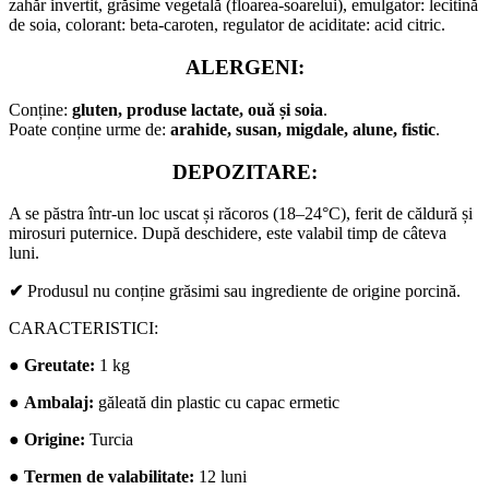
zahăr invertit, grăsime vegetală (floarea-soarelui), emulgator: lecitină
de soia, colorant: beta-caroten, regulator de aciditate: acid citric.
ALERGENI:
Conține:
gluten, produse lactate, ouă și soia
.
Poate conține urme de:
arahide, susan, migdale, alune, fistic
.
DEPOZITARE:
A se păstra într-un loc uscat și răcoros (18–24°C), ferit de căldură și
mirosuri puternice. După deschidere, este valabil timp de câteva
luni.
✔
Produsul nu conține grăsimi sau ingrediente de origine porcină.
CARACTERISTICI:
●
Greutate:
1 kg
●
Ambalaj:
găleată din plastic cu capac ermetic
●
Origine:
Turcia
●
Termen de valabilitate:
12 luni