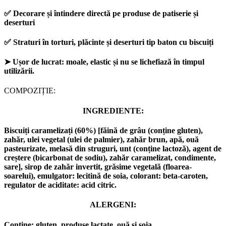
✅
Decorare și întindere directă
pe produse de patiserie și
deserturi
✅
Straturi
în torturi, plăcinte și deserturi tip baton cu biscuiți
➤
Ușor de lucrat
: moale, elastic și
nu se lichefiază
în timpul
utilizării.
COMPOZIȚIE:
INGREDIENTE:
Biscuiți caramelizați (60%) [făină de grâu (conține gluten),
zahăr, ulei vegetal (ulei de palmier), zahăr brun, apă, ouă
pasteurizate, melasă din struguri, unt (conține lactoză), agent de
creștere (bicarbonat de sodiu), zahăr caramelizat, condimente,
sare], sirop de zahăr invertit, grăsime vegetală (floarea-
soarelui), emulgator: lecitină de soia, colorant: beta-caroten,
regulator de aciditate: acid citric.
ALERGENI:
Conține:
gluten, produse lactate, ouă și soia
.