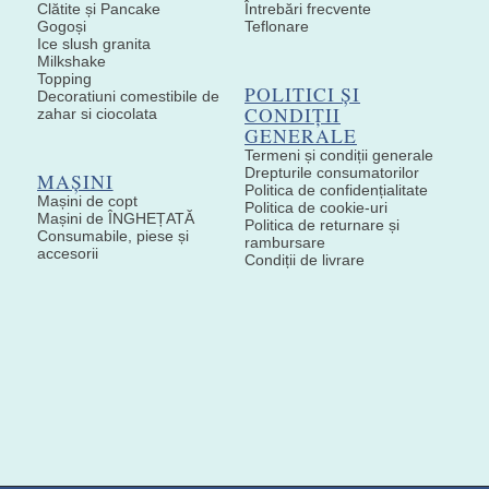
Clătite și Pancake
Întrebări frecvente
Gogoși
Teflonare
Ice slush granita
Milkshake
Topping
POLITICI ȘI
Decoratiuni comestibile de
CONDIȚII
zahar si ciocolata
GENERALE
Termeni și condiții generale
Drepturile consumatorilor
MAȘINI
Politica de confidențialitate
Mașini de copt
Politica de cookie-uri
Mașini de ÎNGHEȚATĂ
Politica de returnare și
Consumabile, piese și
rambursare
accesorii
Condiții de livrare