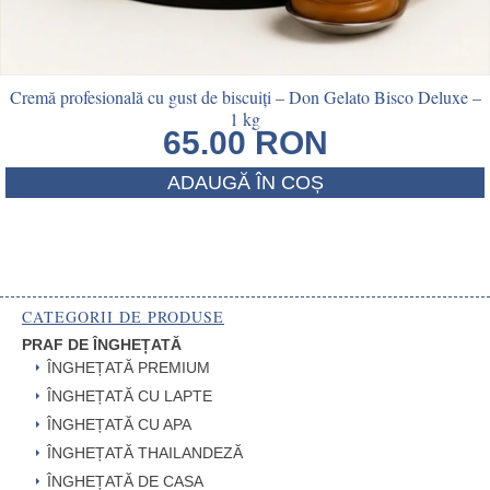
Cremă profesională cu gust de biscuiți – Don Gelato Bisco Deluxe –
1 kg
65.00
RON
ADAUGĂ ÎN COȘ
CATEGORII DE PRODUSE
PRAF DE ÎNGHEȚATĂ
ÎNGHEȚATĂ PREMIUM
ÎNGHEȚATĂ CU LAPTE
ÎNGHEȚATĂ CU APA
ÎNGHEȚATĂ THAILANDEZĂ
ÎNGHEȚATĂ DE CASA