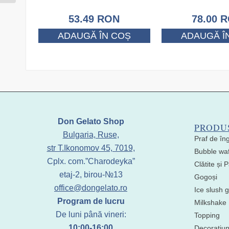
53.49
RON
78.00
R
ADAUGĂ ÎN COȘ
ADAUGĂ Î
Don Gelato Shop
PRODU
Bulgaria, Ruse,
Praf de în
str T.Ikonomov 45, 7019,
Bubble waf
Cplx. com.”Charodeyka”
Clătite și
etaj-2, birou-№13
Gogoși
office@dongelato.ro
Ice slush g
Program de lucru
Milkshake
De luni până vineri:
Topping
10:00-16:00
Decoratiun