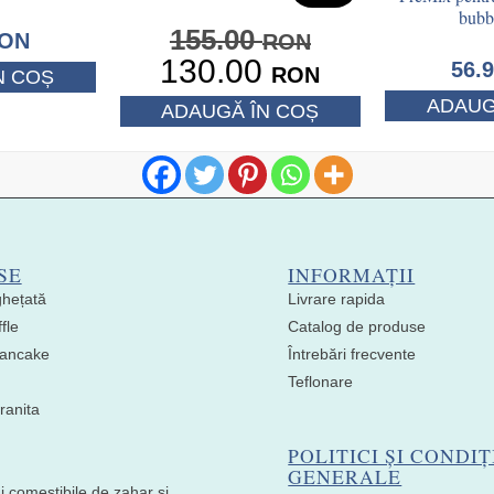
bubb
155.00
ON
RON
130.00
56.
Prețul
Prețul
RON
N COȘ
inițial
curent
ADAUG
ADAUGĂ ÎN COȘ
a
este:
fost:
130.00 RON.
155.00 RON.
SE
INFORMAȚII
ghețată
Livrare rapida
fle
Catalog de produse
 Pancake
Întrebări frecvente
Teflonare
ranita
POLITICI ȘI CONDIȚ
GENERALE
i comestibile de zahar si