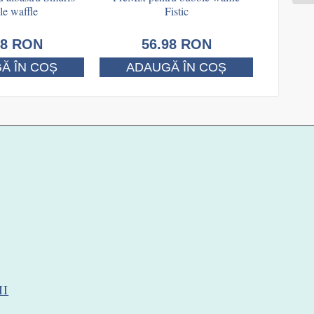
le waffle
Fistic
98
RON
56.98
RON
Ă ÎN COȘ
ADAUGĂ ÎN COȘ
II