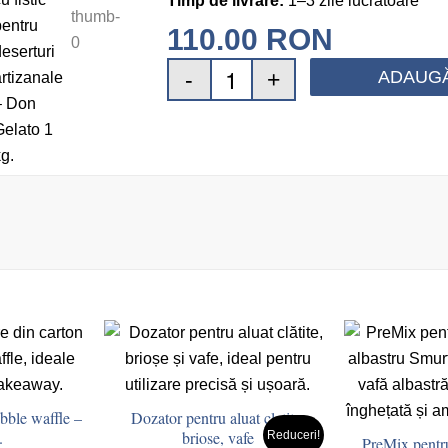
Timp de livrare:
1–3 zile lucrătoare
110.00
RON
ADAUGĂ
bble waffle –
Dozator pentru aluat clatite,
.
briose, vafe
Reduceri!
PreMix pentr