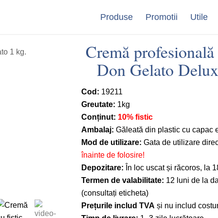
Produse
Promotii
Utile
Cremă profesională c
Don Gelato Delux
Cod:
19211
Greutate:
1kg
Conținut:
10% fistic
Ambalaj:
Găleată din plastic cu capac 
Mod de utilizare:
Gata de utilizare dire
înainte de folosire!
Depozitare:
În loc uscat și răcoros, la
Termen de valabilitate:
12 luni de la da
(consultați eticheta)
Prețurile includ TVA
și nu includ costur