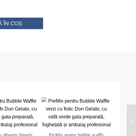
 ÎN COȘ
u albastru Smurfs
PreMix pentru bubble waffle