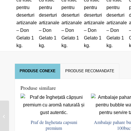
PRODUSE CONEXE
PRODUSE RECOMANDATE
Produse similare
Cremă profesională cu
gust de biscuiți – Don
Gelato Bisco Deluxe
Praf de Inghetata capsuni
Ambalaje pahare bu
–...
premium
100buc