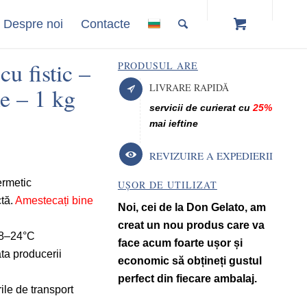
Despre noi
Contacte
u fistic –
PRODUSUL ARE
LIVRARE RAPIDĂ
e – 1 kg
servicii de curierat cu
25%
mai ieftine
REVIZUIRE A EXPEDIERII
ermetic
UȘOR DE UTILIZAT
ctă.
Amestecați bine
Noi, cei de la Don Gelato, am
creat un nou produs care va
 18–24°C
face acum foarte ușor și
ta producerii
economic să obțineți gustul
perfect din fiecare ambalaj.
ile de transport