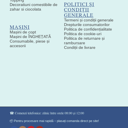
POLITICI ȘI
Decoratiuni comestibile de
CONDIȚII
zahar si ciocolata
GENERALE
Termeni și condiții generale
Drepturile consumatorilor
MAȘINI
Politica de confidențialitate
Mașini de copt
Politica de cookie-uri
Mașini de ÎNGHEȚATĂ
Politica de returnare și
Consumabile, piese și
rambursare
accesorii
Condiții de livrare
☎ Comenzi telefonice: zilnic între orele 08:00 și 12:00
📦 Pentru procesare mai rapidă – plasați comanda direct pe site!