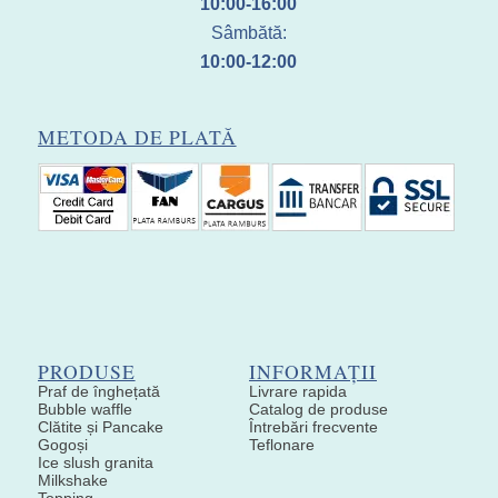
10:00-16:00
Sâmbătă:
10:00-12:00
METODA DE PLATĂ
PRODUSE
INFORMAȚII
Praf de înghețată
Livrare rapida
Bubble waffle
Catalog de produse
Clătite și Pancake
Întrebări frecvente
Gogoși
Teflonare
Ice slush granita
Milkshake
Topping