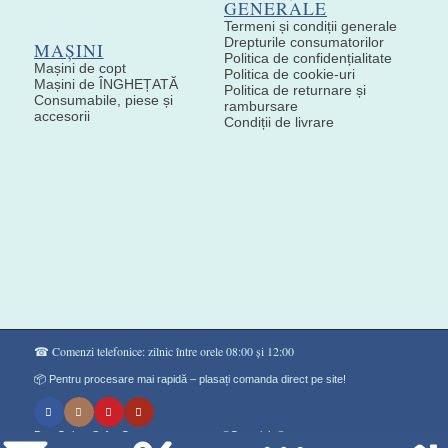
GENERALE
Termeni și condiții generale
Drepturile consumatorilor
MAȘINI
Politica de confidențialitate
Mașini de copt
Politica de cookie-uri
Mașini de ÎNGHEȚATĂ
Politica de returnare și
Consumabile, piese și
rambursare
accesorii
Condiții de livrare
☎ Comenzi telefonice: zilnic între orele 08:00 și 12:00
📦 Pentru procesare mai rapidă – plasați comanda direct pe site!
Don Gelato Soft - Сладоледи на прах ®Copyright©