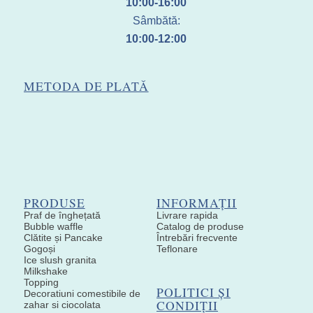
10:00-16:00
Sâmbătă:
10:00-12:00
METODA DE PLATĂ
PRODUSE
INFORMAȚII
Praf de înghețată
Livrare rapida
Bubble waffle
Catalog de produse
Clătite și Pancake
Întrebări frecvente
Gogoși
Teflonare
Ice slush granita
Milkshake
Topping
POLITICI ȘI
Decoratiuni comestibile de
CONDIȚII
zahar si ciocolata