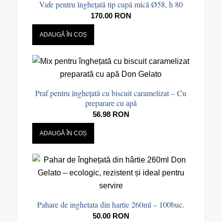
Vafe pentru înghețată tip cupă mică Ø58, h 80
170.00
RON
ADAUGĂ ÎN COȘ
Praf pentru înghețată cu biscuit caramelizat – Cu
preparare cu apă
56.98
RON
ADAUGĂ ÎN COȘ
Pahare de inghetata din hartie 260ml – 100buc.
50.00
RON