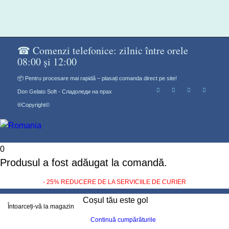
☎ Comenzi telefonice: zilnic între orele
08:00 și 12:00
📦 Pentru procesare mai rapidă – plasați comanda direct pe site!
Don Gelato Soft - Сладоледи на прах
®Copyright©
0
Produsul a fost adăugat la comandă.
- 25% REDUCERE DE LA SERVICIILE DE CURIER
Coșul tău este gol
Întoarceți-vă la magazin
Continuă cumpărăturile