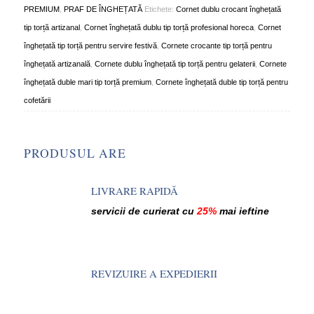
PREMIUM
,
PRAF DE ÎNGHEȚATĂ
Etichete:
Cornet dublu crocant înghețată
tip torță artizanal
,
Cornet înghețată dublu tip torță profesional horeca
,
Cornet
înghețată tip torță pentru servire festivă
,
Cornete crocante tip torță pentru
înghețată artizanală
,
Cornete dublu înghețată tip torță pentru gelaterii
,
Cornete
înghețată duble mari tip torță premium
,
Cornete înghețată duble tip torță pentru
cofetării
PRODUSUL ARE
LIVRARE RAPIDĂ
servicii de curierat cu
25%
mai ieftine
REVIZUIRE A EXPEDIERII