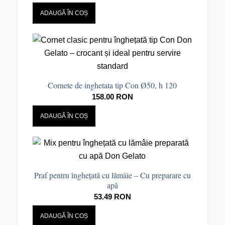
ADAUGĂ ÎN COȘ
Cornete de inghetata tip Con Ø50, h 120
158.00
RON
ADAUGĂ ÎN COȘ
Praf pentru înghețată cu lămâie – Cu preparare cu
apă
53.49
RON
ADAUGĂ ÎN COȘ