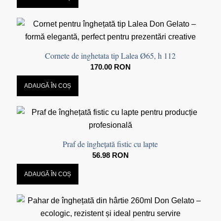
Cornete de inghetata tip Lalea Ø65, h 112
170.00
RON
ADAUGĂ ÎN COȘ
Praf de înghețată fistic cu lapte
56.98
RON
ADAUGĂ ÎN COȘ