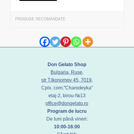
PRODUSE RECOMANDATE
Don Gelato Shop
Bulgaria, Ruse,
str T.Ikonomov 45, 7019,
Cplx. com.”Charodeyka”
etaj-2, birou-№13
office@dongelato.ro
Program de lucru
De luni până vineri:
10:00-16:00