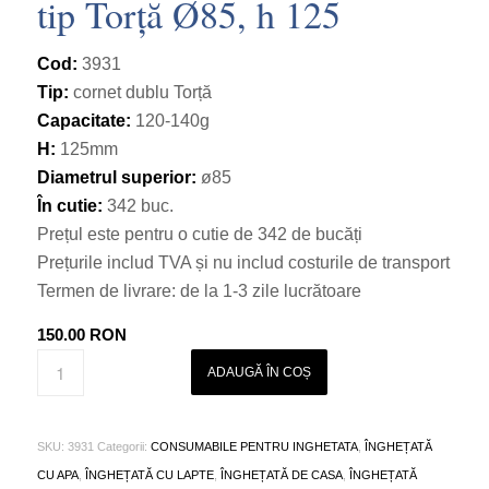
tip Torță Ø85, h 125
Cod:
3931
Tip:
cornet dublu Torță
Capacitate:
120-140g
H:
125mm
Diametrul superior:
ø85
În cutie:
342 buc.
Prețul este pentru o cutie de 342 de bucăți
Prețurile includ TVA și nu includ costurile de transport
Termen de livrare: de la 1-3 zile lucrătoare
150.00
RON
ADAUGĂ ÎN COȘ
SKU:
3931
Categorii:
CONSUMABILE PENTRU INGHETATA
,
ÎNGHEȚATĂ
CU APA
,
ÎNGHEȚATĂ CU LAPTE
,
ÎNGHEȚATĂ DE CASA
,
ÎNGHEȚATĂ