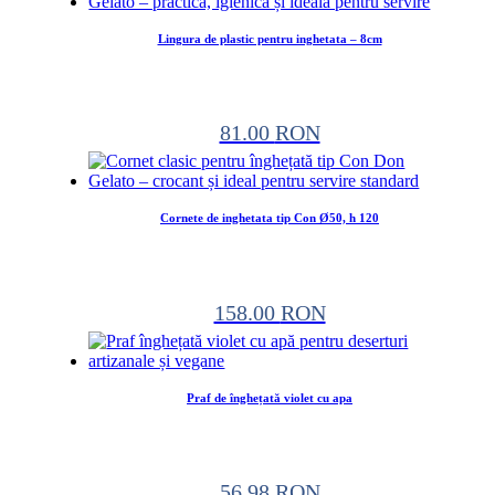
Lingura de plastic pentru inghetata – 8cm
81.00
RON
Cornete de inghetata tip Con Ø50, h 120
158.00
RON
Praf de înghețată violet cu apa
56.98
RON