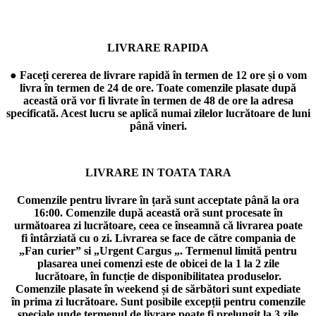
LIVRARE RAPIDA
● Faceți cererea de livrare rapidă în termen de 12 ore și o vom
livra în termen de 24 de ore. Toate comenzile plasate după
această oră vor fi livrate în termen de 48 de ore la adresa
specificată. Acest lucru se aplică numai zilelor lucrătoare de luni
până vineri.
LIVRARE IN TOATA TARA
Comenzile pentru livrare în țară sunt acceptate până la ora
16:00. Comenzile după această oră sunt procesate în
următoarea zi lucrătoare, ceea ce înseamnă că livrarea poate
fi întârziată cu o zi. Livrarea se face de către compania de
„Fan curier” si „Urgent Cargus „. Termenul limită pentru
plasarea unei comenzi este de obicei de la 1 la 2 zile
lucrătoare, în funcție de disponibilitatea produselor.
Comenzile plasate în weekend și de sărbători sunt expediate
în prima zi lucrătoare. Sunt posibile excepții pentru comenzile
speciale unde termenul de livrare poate fi prelungit la 3 zile