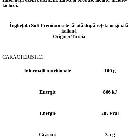
lactoză.
Înghețata Soft Premium este făcută după rețeta originală
italiană
Origine: Turcia
CARACTERISTICI:
Informații nutriționale
100 g
Energie
866 kJ
Energie
207 kcаl
Grăsimi
3,5 g