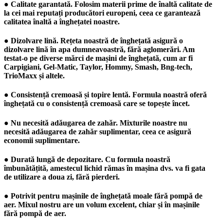
● Calitate garantată. Folosim materii prime de înaltă calitate de
la cei mai reputați producători europeni, ceea ce garantează
calitatea înaltă a înghețatei noastre.
● Dizolvare lină. Rețeta noastră de înghețată asigură o
dizolvare lină în apa dumneavoastră, fără aglomerări. Am
testat-o pe diverse mărci de mașini de înghețată, cum ar fi
Carpigiani, Gel-Matic, Taylor, Hommy, Smash, Bng-tech,
TrioMaxx și altele.
● Consistență cremoasă și topire lentă. Formula noastră oferă
înghețată cu o consistență cremoasă care se topește încet.
● Nu necesită adăugarea de zahăr. Mixturile noastre nu
necesită adăugarea de zahăr suplimentar, ceea ce asigură
economii suplimentare.
● Durată lungă de depozitare. Cu formula noastră
îmbunătățită, amestecul lichid rămas în mașina dvs. va fi gata
de utilizare a doua zi, fără pierderi.
● Potrivit pentru mașinile de înghețată moale fără pompă de
aer. Mixul nostru are un volum excelent, chiar și în mașinile
fără pompă de aer.