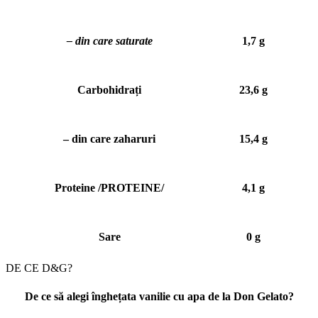
– din care saturate
1,7 g
Carbohidrați
23,6 g
– din care zaharuri
15,4 g
Proteine /PROTEINE/
4,1 g
Sare
0 g
DE CE D&G?
De ce să alegi înghețata vanilie cu apa de la Don Gelato?