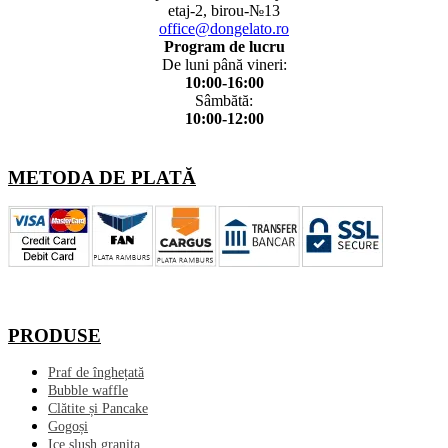
etaj-2, birou-№13
office@dongelato.ro
Program de lucru
De luni până vineri:
10:00-16:00
Sâmbătă:
10:00-12:00
METODA DE PLATĂ
PRODUSE
Praf de înghețată
Bubble waffle
Clătite și Pancake
Gogoși
Ice slush granita