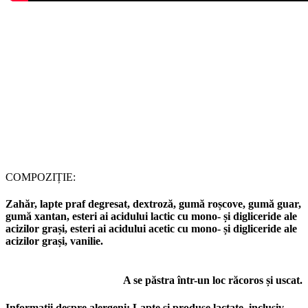
COMPOZIȚIE:
Zahăr, lapte praf degresat, dextroză, gumă roșcove, gumă guar,
gumă xantan, esteri ai acidului lactic cu mono- și digliceride ale
acizilor grași, esteri ai acidului acetic cu mono- și digliceride ale
acizilor grași, vanilie.
A se păstra într-un loc răcoros și uscat.
Informații despre alergeni:
Lapte și produse lactate, inclusiv