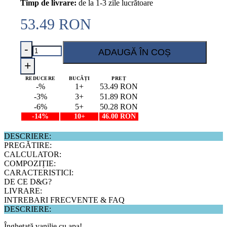
Timp de livrare:
de la 1-3 zile lucrătoare
53.49
RON
Cantitate
ADAUGĂ ÎN COȘ
Praf
de
REDUCERE
BUCĂȚI
PREȚ
înghețată
-%
1+
53.49
RON
-3%
3+
51.89
RON
vanilie
-6%
5+
50.28
RON
cu
-14%
10+
46.00
RON
apa
DESCRIERE:
PREGĂTIRE:
CALCULATOR:
COMPOZIȚIE:
CARACTERISTICI:
DE CE D&G?
LIVRARE:
INTREBARI FRECVENTE & FAQ
DESCRIERE:
Înghețată vanilie cu apa!