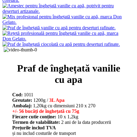
Praf de înghețată vanilie
cu apa
Cod:
1011
Greutate:
1200g /
3L Apa
Ambalaj:
1,20kg cu dimensiuni 210 х 270
+/- 56 bucăți de înghețată cu 75g
Fiecare cutie conține:
10 х 1,2kg
Termen de valabilitate:
2 ani de la data producerii
Prețurile includ TVA
și nu includ costurile de transport