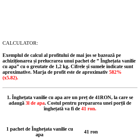
CALCULATOR:
Exemplul de calcul al profitului de mai jos se bazează pe
achiziționarea și prelucrarea unui pachet de ” Înghețata vanilie
cu apa” cu o greutate de 1,2 kg. Cifrele și sumele indicate sunt
aproximative. Marja de profit este de aproximativ
582%
(x5.82).
1. Înghețata vanilie cu apa are un preț de
41RON
, la care se
adaugă
3l de apa
. Costul pentru prepararea unei porții de
înghețată va fi de
41 ron
.
1 pachet de Înghețata vanilie cu
41 ron
apa