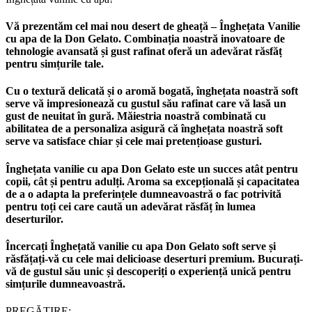
Vă prezentăm cel mai nou desert de gheață – Înghețata Vanilie
cu apa de la Don Gelato. Combinația noastră inovatoare de
tehnologie avansată și gust rafinat oferă un adevărat răsfăț
pentru simțurile tale.
Cu o textură delicată și o aromă bogată, înghețata noastră soft
serve vă impresionează cu gustul său rafinat care vă lasă un
gust de neuitat în gură. Măiestria noastră combinată cu
abilitatea de a personaliza asigură că înghețata noastră soft
serve va satisface chiar și cele mai pretențioase gusturi.
Înghețata vanilie cu apa Don Gelato este un succes atât pentru
copii, cât și pentru adulți. Aroma sa excepțională și capacitatea
de a o adapta la preferințele dumneavoastră o fac potrivită
pentru toți cei care caută un adevărat răsfăț în lumea
deserturilor.
Încercați Înghețată vanilie cu apa Don Gelato soft serve și
răsfățați-vă cu cele mai delicioase deserturi premium. Bucurați-
vă de gustul său unic și descoperiți o experiență unică pentru
simțurile dumneavoastră.
PREGĂTIRE: