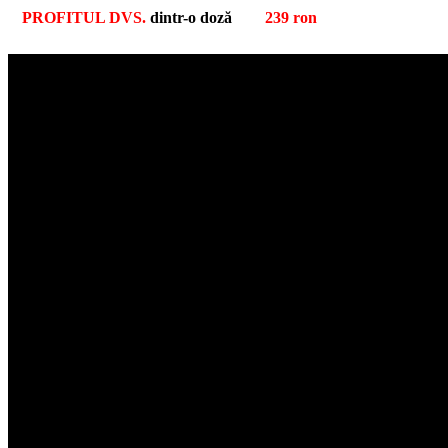
PROFITUL DVS.
dintr-o doză
239 ron