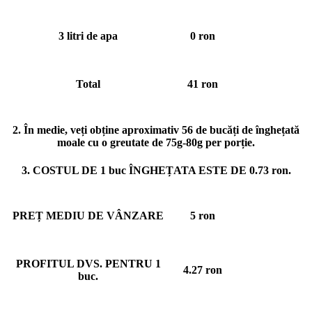
3 litri de apa
0 ron
Total
41 ron
2. În medie, veți obține aproximativ 56
de bucăț
i de înghețată
moale cu o greutate de
75g-80g
per porție.
3. COSTUL DE 1 buc ÎNGHEȚATA ESTE DE 0.73
ron.
PREȚ MEDIU DE VÂNZARE
5 ron
PROFITUL DVS. PENTRU 1
4.27 ron
buc.