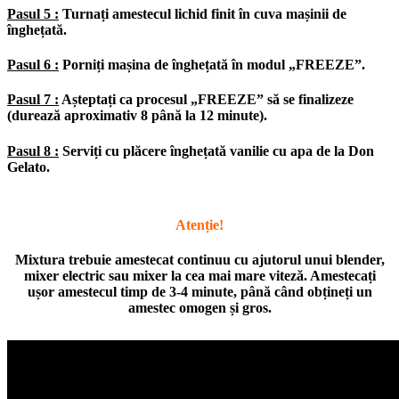
Pasul 5 :
Turnați amestecul lichid finit în cuva mașinii de
înghețată.
Pasul 6 :
Porniți mașina de înghețată în modul „FREEZE”.
Pasul 7 :
Așteptați ca procesul „FREEZE” să se finalizeze
(durează aproximativ 8 până la 12 minute).
Pasul 8 :
Serviți cu plăcere înghețată vanilie cu apa de la Don
Gelato.
Atenție!
Mixtura trebuie amestecat continuu cu ajutorul unui blender,
mixer electric sau mixer la cea mai mare viteză. Amestecați
ușor amestecul timp de 3-4 minute, până când obțineți un
amestec omogen și gros.