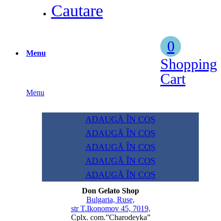
Cautare
0
Menu
Shopping
Cart
Menu
ADAUGĂ ÎN COȘ
ADAUGĂ ÎN COȘ
ADAUGĂ ÎN COȘ
ADAUGĂ ÎN COȘ
ADAUGĂ ÎN COȘ
Don Gelato Shop
Bulgaria, Ruse,
str T.Ikonomov 45, 7019,
Cplx. com.”Charodeyka”