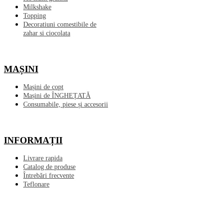
Milkshake
Topping
Decoratiuni comestibile de
zahar si ciocolata
MAȘINI
Mașini de copt
Mașini de ÎNGHEȚATĂ
Consumabile, piese și accesorii
INFORMAȚII
Livrare rapida
Catalog de produse
Întrebări frecvente
Teflonare