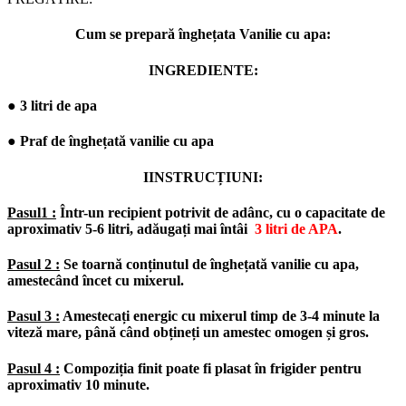
Cum se prepară înghețata Vanilie cu apa:
INGREDIENTE:
● 3 litri de apa
● Praf de înghețată vanilie cu apa
IINSTRUCȚIUNI:
Pasul1 :
Într-un recipient potrivit de adânc, cu o capacitate de
aproximativ 5-6 litri, adăugați mai întâi
3 litri de APA
.
Pasul 2 :
Se toarnă conținutul de înghețată vanilie cu apa,
amestecând încet cu mixerul.
Pasul 3 :
Amestecați energic cu mixerul timp de 3-4 minute la
viteză mare, până când obțineți un amestec omogen și gros.
Pasul 4 :
Compoziția finit poate fi plasat în frigider pentru
aproximativ 10 minute.