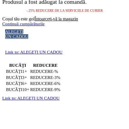
Produsul a fost adăugat la comandă.
- 25% REDUCERE DE LA SERVICIILE DE CURIER
Coșul tău este gol
Întoarceți-vă la magazin
Continuă cumpărăturile
ALEGEȚI
UN CADOU
Link to: ALEGEȚI UN CADOU
BUCĂȚI
REDUCERE
1+
-%
3+
-3%
6+
-6%
10+
-9%
Link to: ALEGEȚI UN CADOU