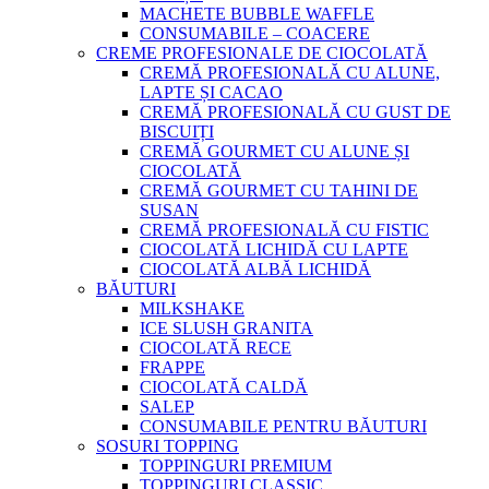
MACHETE BUBBLE WAFFLE
CONSUMABILE – COACERE
CREME PROFESIONALE DE CIOCOLATĂ
CREMĂ PROFESIONALĂ CU ALUNE,
LAPTE ȘI CACAO
CREMĂ PROFESIONALĂ CU GUST DE
BISCUIȚI
CREMĂ GOURMET CU ALUNE ȘI
CIOCOLATĂ
CREMĂ GOURMET CU TAHINI DE
SUSAN
CREMĂ PROFESIONALĂ CU FISTIC
CIOCOLATĂ LICHIDĂ CU LAPTE
CIOCOLATĂ ALBĂ LICHIDĂ
BĂUTURI
MILKSHAKE
ICE SLUSH GRANITA
CIOCOLATĂ RECE
FRAPPE
CIOCOLATĂ CALDĂ
SALEP
CONSUMABILE PENTRU BĂUTURI
SOSURI TOPPING
TOPPINGURI PREMIUM
TOPPINGURI CLASSIC