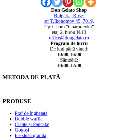
Don Gelato Shop
Bulgaria, Ruse,
str T.Ikonomov 45, 7019,
Cplx. com.”Charodeyka”
etaj-2, birou-№13
office@dongelato.ro
Program de lucru
De luni până vineri:
10:00-16:00
Sâmbătă:
10:00-12:00
METODA DE PLATĂ
PRODUSE
Praf de înghețată
Bubble waffle
Clătite și Pancake
Gogoși
Ice slush granita