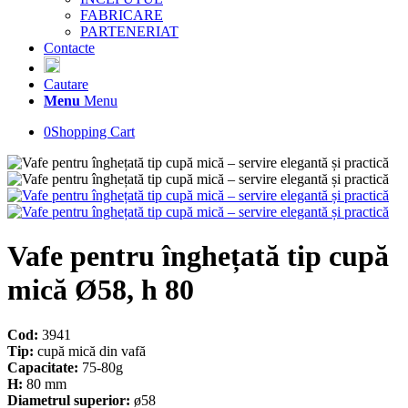
FABRICARE
PARTENERIAT
Contacte
Cautare
Menu
Menu
0
Shopping Cart
Vafe pentru înghețată tip cupă
mică Ø58, h 80
Cod:
3941
Tip:
cupă mică din vafă
Capacitate:
75-80g
H:
80 mm
Diametrul superior:
ø58