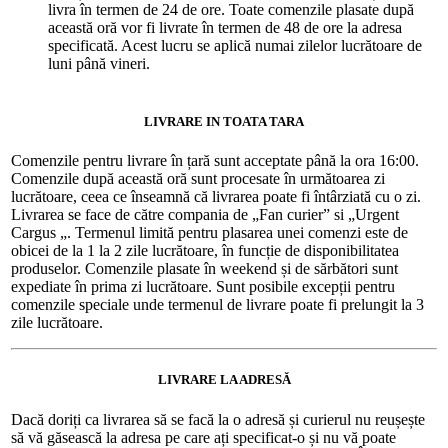
livra în termen de 24 de ore. Toate comenzile plasate după
această oră vor fi livrate în termen de 48 de ore la adresa
specificată. Acest lucru se aplică numai zilelor lucrătoare de
luni până vineri.
LIVRARE IN TOATA TARA
Comenzile pentru livrare în țară sunt acceptate până la ora 16:00.
Comenzile după această oră sunt procesate în următoarea zi
lucrătoare, ceea ce înseamnă că livrarea poate fi întârziată cu o zi.
Livrarea se face de către compania de „Fan curier” si „Urgent
Cargus „. Termenul limită pentru plasarea unei comenzi este de
obicei de la 1 la 2 zile lucrătoare, în funcție de disponibilitatea
produselor. Comenzile plasate în weekend și de sărbători sunt
expediate în prima zi lucrătoare. Sunt posibile excepții pentru
comenzile speciale unde termenul de livrare poate fi prelungit la 3
zile lucrătoare.
LIVRARE LA ADRESĂ
Dacă doriți ca livrarea să se facă la o adresă și curierul nu reușește
să vă găsească la adresa pe care ați specificat-o și nu vă poate