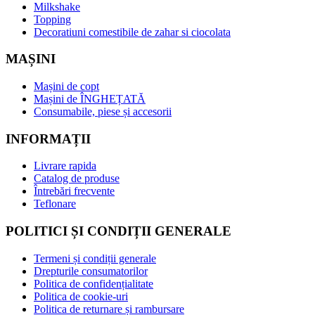
Milkshake
Topping
Decoratiuni comestibile de zahar si ciocolata
MAȘINI
Mașini de copt
Mașini de ÎNGHEȚATĂ
Consumabile, piese și accesorii
INFORMAȚII
Livrare rapida
Catalog de produse
Întrebări frecvente
Teflonare
POLITICI ȘI CONDIȚII GENERALE
Termeni și condiții generale
Drepturile consumatorilor
Politica de confidențialitate
Politica de cookie-uri
Politica de returnare și rambursare