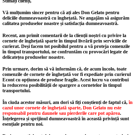
Stimați clienți,
Vă mulțumim sincer pentru că ați ales Don Gelato pentru
deliciile dumneavoastră cu înghețată. Ne angajăm să asigurăm
calitatea produselor noastre și satisfacția dumneavoastră.
Recent, am primit comentarii de la clienții noștri cu privire la
cornete de înghețată sparte în timpul livrării prin serviciile de
curierat. Deși facem tot posibilul pentru a vă proteja comenzile
în timpul transportului, ne confruntăm cu provocări legate de
delicatețea produselor noastre.
Prin urmare, dorim să vă informăm că, de acum încolo, toate
comenzile de cornete de înghețată vor fi expediate prin curierul
Econt cu opțiunea de produse fragile. Acest lucru va contribui
la reducerea posibilității de spargere a cornetelor în timpul
transportului.
În ciuda acestor măsuri, am dori să fiți conștienți de faptul că,
în
cazul unor cornete de înghețată sparte, Don Gelato nu este
responsabil pentru daunele sau pierderile care pot apărea
.
Înțelegerea și sprijinul dumneavoastră în această privință sunt
esențiale pentru noi.