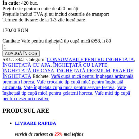
În cutie:
420 buc.
Prețul este pentru o cutie de 420 bucăți
Prețurile includ TVA și nu includ costurile de transport
Termen de livrare: de la 1-3 zile lucrătoare
170.00
RON
Cantitate Vafe pentru înghețată tip cupă mică Ø58, h 80
ADAUGĂ ÎN COȘ
SKU:
3941
Categorii:
CONSUMABILE PENTRU INGHETATA
,
ÎNGHEȚATĂ CU APA
,
ÎNGHEȚATĂ CU LAPTE
,
ÎNGHEȚATĂ DE CASA
,
ÎNGHEȚATĂ PREMIUM
,
PRAF DE
ÎNGHEȚATĂ
Etichete:
Vafă cupă mică pentru înghețată artizanală
premium horeca
,
Vafe crocante tip cupă mică pentru înghețată
artizanală
,
Vafe înghețată cupă mică pentru servire festivă
,
Vafe
înghețată tip cupă mică pentru gelaterii horeca
,
Vafe mici tip cupă
pentru deserturi creative
PRODUSUL ARE
LIVRARE RAPIDĂ
servicii de curierat cu
25%
mai ieftine