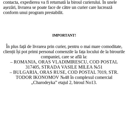
contacta, expedierea va fi returnată la biroul curierului. În unele
așezări, livrarea se poate face de către un curier care lucrează
conform unui program prestabilit.
IMPORTANT!
În plus față de livrarea prin curier, pentru o mai mare comoditate,
clienții își pot primi personal comenzile la fața locului de la birourile
companiei, care se află la:
– ROMANIA, ORAS VLADIMIRESCU, COD POSTAL
317405, STRADA VASILE MILEA №51
– BULGARIA, ORAS RUSE, COD POSTAL 7019, STR.
TODOR IKONOMOV №48 în complexul comercial
„Charodeyka” etajul 2, biroul No13.