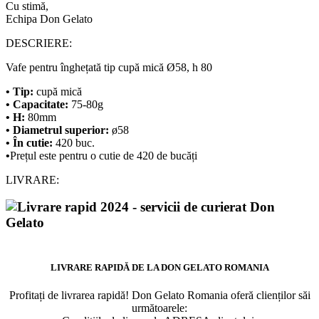
Cu stimă,
Echipa Don Gelato
DESCRIERE:
Vafe pentru înghețată tip cupă mică Ø58, h 80
• Tip:
cupă mică
• Capacitate:
75-80g
• H:
80mm
• Diametrul superior:
ø58
• În cutie:
420 buc.
•
Prețul este pentru o cutie de 420 de bucăți
LIVRARE:
LIVRARE RAPIDĂ DE LA DON GELATO ROMANIA
Profitați de livrarea rapidă! Don Gelato Romania oferă clienților săi
următoarele: