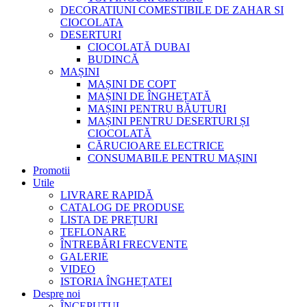
DECORATIUNI COMESTIBILE DE ZAHAR SI
CIOCOLATA
DESERTURI
CIOCOLATĂ DUBAI
BUDINCĂ
MAȘINI
MAȘINI DE COPT
MAȘINI DE ÎNGHEȚATĂ
MAȘINI PENTRU BĂUTURI
MAȘINI PENTRU DESERTURI ȘI
CIOCOLATĂ
CĂRUCIOARE ELECTRICE
CONSUMABILE PENTRU MAȘINI
Promotii
Utile
LIVRARE RAPIDĂ
CATALOG DE PRODUSE
LISTA DE PREȚURI
TEFLONARE
ÎNTREBĂRI FRECVENTE
GALERIE
VIDEO
ISTORIA ÎNGHEȚATEI
Despre noi
ÎNCEPUTUL