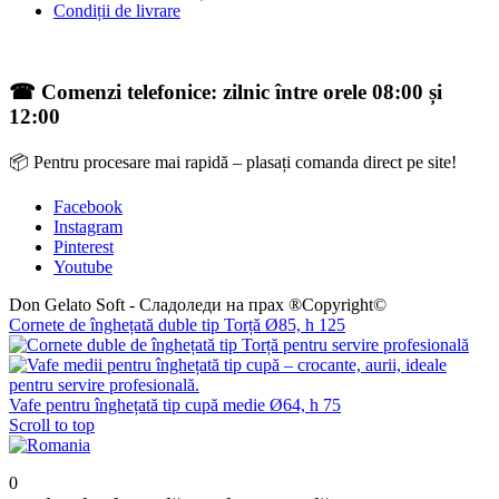
Condiții de livrare
☎ Comenzi telefonice: zilnic între orele 08:00 și
12:00
📦 Pentru procesare mai rapidă – plasați comanda direct pe site!
Facebook
Instagram
Pinterest
Youtube
Don Gelato Soft - Сладоледи на прах ®Copyright©
Cornete de înghețată duble tip Torță Ø85, h 125
Vafe pentru înghețată tip cupă medie Ø64, h 75
Scroll to top
0