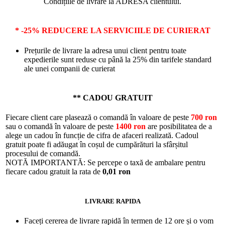
Condițiile de livrare la ADRESA clientului.
* -25% REDUCERE LA SERVICIILE DE CURIERAT
Prețurile de livrare la adresa unui client pentru toate
expedierile sunt reduse cu până la 25% din tarifele standard
ale unei companii de curierat
** CADOU GRATUIT
Fiecare client care plasează o comandă în valoare de peste
700 ron
sau o comandă în valoare de peste
1400 ron
are posibilitatea de a
alege un cadou în funcție de cifra de afaceri realizată. Cadoul
gratuit poate fi adăugat în coșul de cumpărături la sfârșitul
procesului de comandă.
NOTĂ IMPORTANTĂ: Se percepe o taxă de ambalare pentru
fiecare cadou gratuit la rata de
0,01 ron
LIVRARE RAPIDA
Faceți cererea de livrare rapidă în termen de 12 ore și o vom