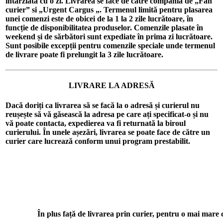
întârziată cu o zi. Livrarea se face de către compania de „Fan
curier” si „Urgent Cargus „. Termenul limită pentru plasarea
unei comenzi este de obicei de la 1 la 2 zile lucrătoare, în
funcție de disponibilitatea produselor. Comenzile plasate în
weekend și de sărbători sunt expediate în prima zi lucrătoare.
Sunt posibile excepții pentru comenzile speciale unde termenul
de livrare poate fi prelungit la 3 zile lucrătoare.
LIVRARE LA ADRESĂ
Dacă doriți ca livrarea să se facă la o adresă și curierul nu
reușește să vă găsească la adresa pe care ați specificat-o și nu
vă poate contacta, expedierea va fi returnată la biroul
curierului. În unele așezări, livrarea se poate face de către un
curier care lucrează conform unui program prestabilit.
În plus față de livrarea prin curier, pentru o mai mare co