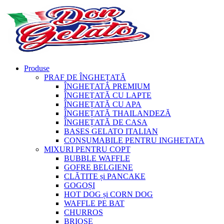
Produse
PRAF DE ÎNGHEȚATĂ
ÎNGHEȚATĂ PREMIUM
ÎNGHEȚATĂ CU LAPTE
ÎNGHEȚATĂ CU APA
ÎNGHEȚATĂ THAILANDEZĂ
ÎNGHEȚATĂ DE CASA
BASES GELATO ITALIAN
CONSUMABILE PENTRU INGHETATA
MIXURI PENTRU COPT
BUBBLE WAFFLE
GOFRE BELGIENE
CLĂTITE și PANCAKE
GOGOȘI
HOT DOG și CORN DOG
WAFFLE PE BAT
CHURROS
BRIOȘE