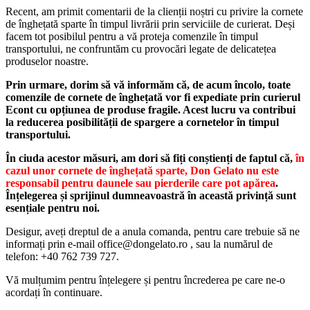
Recent, am primit comentarii de la clienții noștri cu privire la cornete
de înghețată sparte în timpul livrării prin serviciile de curierat. Deși
facem tot posibilul pentru a vă proteja comenzile în timpul
transportului, ne confruntăm cu provocări legate de delicatețea
produselor noastre.
Prin urmare, dorim să vă informăm că, de acum încolo, toate
comenzile de cornete de înghețată vor fi expediate prin curierul
Econt cu opțiunea de produse fragile. Acest lucru va contribui
la reducerea posibilității de spargere a cornetelor în timpul
transportului.
În ciuda acestor măsuri, am dori să fiți conștienți de faptul că,
în
cazul unor cornete de înghețată sparte, Don Gelato nu este
responsabil pentru daunele sau pierderile care pot apărea
.
Înțelegerea și sprijinul dumneavoastră în această privință sunt
esențiale pentru noi.
Desigur, aveți dreptul de a anula comanda, pentru care trebuie să ne
informați prin e-mail office@dongelato.ro , sau la numărul de
telefon: +40 762 739 727.
Vă mulțumim pentru înțelegere și pentru încrederea pe care ne-o
acordați în continuare.