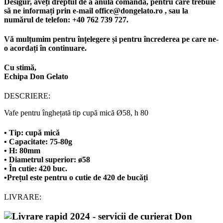
Desigur, aveți dreptul de a anula comanda, pentru care trebuie
să ne informați prin e-mail office@dongelato.ro , sau la
numărul de telefon: +40 762 739 727.
Vă mulțumim pentru înțelegere și pentru încrederea pe care ne-
o acordați în continuare.
Cu stimă,
Echipa Don Gelato
DESCRIERE:
Vafe pentru înghețată tip cupă mică Ø58, h 80
• Tip:
cupă mică
• Capacitate:
75-80g
• H:
80mm
• Diametrul superior:
ø58
• În cutie:
420 buc.
•
Prețul este pentru o cutie de 420 de bucăți
LIVRARE: