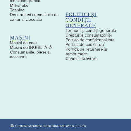
Ice slush granita
Milkshake
Topping
POLITICI ȘI
Decoratiuni comestibile de
CONDIȚII
zahar si ciocolata
GENERALE
Termeni și condiții generale
Drepturile consumatorilor
MAȘINI
Politica de confidențialitate
Mașini de copt
Politica de cookie-uri
Mașini de ÎNGHEȚATĂ
Politica de returnare și
Consumabile, piese și
rambursare
accesorii
Condiții de livrare
☎ Comenzi telefonice: zilnic între orele 08:00 și 12:00