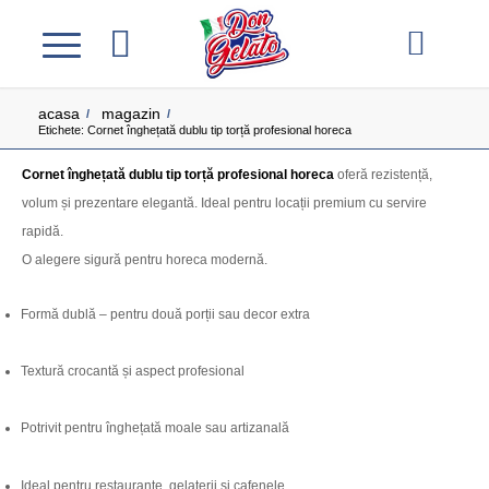
acasa
magazin
/
/
Etichete: Cornet înghețată dublu tip torță profesional horeca
Cornet înghețată dublu tip torță profesional horeca
oferă rezistență,
volum și prezentare elegantă. Ideal pentru locații premium cu servire
rapidă.
O alegere sigură pentru horeca modernă.
Formă dublă – pentru două porții sau decor extra
Textură crocantă și aspect profesional
Potrivit pentru înghețată moale sau artizanală
Ideal pentru restaurante, gelaterii și cafenele