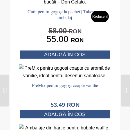
Cutii pentru gogoși la pachet | Takeaway
ambalaj
Reduceri!
58.00
Prețul
RON
55.00
inițial
RON
a
fost:
Prețul
ADAUGĂ ÎN COȘ
58.00 RON.
curent
este:
55.00 RON.
PreMix pentru gogoși coapte vanilie
Premix pentru mini
Pancake
53.49
RON
ADAUGĂ ÎN COȘ