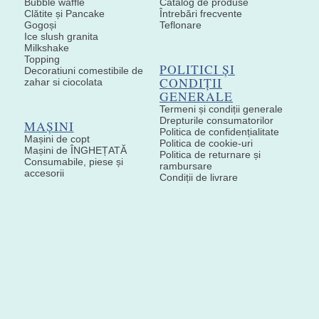
Bubble waffle
Catalog de produse
Clătite și Pancake
Întrebări frecvente
Gogoși
Teflonare
Ice slush granita
Milkshake
Topping
POLITICI ȘI
Decoratiuni comestibile de
CONDIȚII
zahar si ciocolata
GENERALE
Termeni și condiții generale
Drepturile consumatorilor
MAȘINI
Politica de confidențialitate
Mașini de copt
Politica de cookie-uri
Mașini de ÎNGHEȚATĂ
Politica de returnare și
Consumabile, piese și
rambursare
accesorii
Condiții de livrare