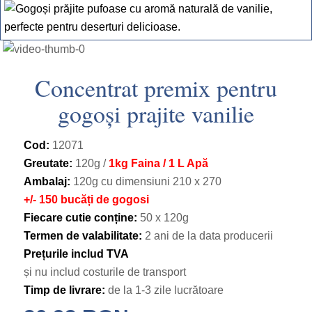
Concentrat premix pentru
gogoși prajite vanilie
Cod:
12071
Greutate:
120g /
1kg Faina / 1 L Apă
Ambalaj:
120g cu dimensiuni 210 х 270
+/- 150 bucăți de gogosi
Fiecare cutie conține:
50 х 120g
Termen de valabilitate:
2 ani de la data producerii
Prețurile includ TVA
și nu includ costurile de transport
Timp de livrare:
de la 1-3 zile lucrătoare