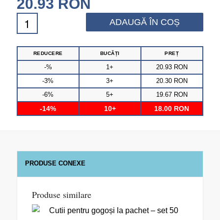
20.93
RON
ADAUGĂ ÎN COȘ
REDUCERE
BUCĂȚI
PREȚ
-%
1+
20.93
RON
-3%
3+
20.30
RON
-6%
5+
19.67
RON
-14%
10+
18.00
RON
PRODUSE CONEXE
Produse similare