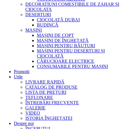
DECORATIUNI COMESTIBILE DE ZAHAR SI
CIOCOLATA
DESERTURI
CIOCOLATĂ DUBAI
BUDINCĂ
MAȘINI
MAȘINI DE COPT
MAȘINI DE ÎNGHEȚATĂ
MAȘINI PENTRU BĂUTURI
MAȘINI PENTRU DESERTURI ȘI
CIOCOLATĂ
CĂRUCIOARE ELECTRICE
CONSUMABILE PENTRU MAȘINI
Promotii
Utile
LIVRARE RAPIDĂ
CATALOG DE PRODUSE
LISTA DE PREȚURI
TEFLONARE
ÎNTREBĂRI FRECVENTE
GALERIE
VIDEO
ISTORIA ÎNGHEȚATEI
Despre noi
ÎNCEPUTUL