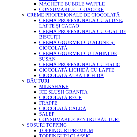
MACHETE BUBBLE WAFFLE
CONSUMABILE – COACERE
CREME PROFESIONALE DE CIOCOLATĂ
CREMĂ PROFESIONALĂ CU ALUNE,
LAPTE ȘI CACAO
CREMĂ PROFESIONALĂ CU GUST DE
BISCUIȚI
CREMĂ GOURMET CU ALUNE ȘI
CIOCOLATĂ
CREMĂ GOURMET CU TAHINI DE
SUSAN
CREMĂ PROFESIONALĂ CU FISTIC
CIOCOLATĂ LICHIDĂ CU LAPTE
CIOCOLATĂ ALBĂ LICHIDĂ
BĂUTURI
MILKSHAKE
ICE SLUSH GRANITA
CIOCOLATĂ RECE
FRAPPE
CIOCOLATĂ CALDĂ
SALEP
CONSUMABILE PENTRU BĂUTURI
SOSURI TOPPING
TOPPINGURI PREMIUM
TOPPINGURI CLASSIC