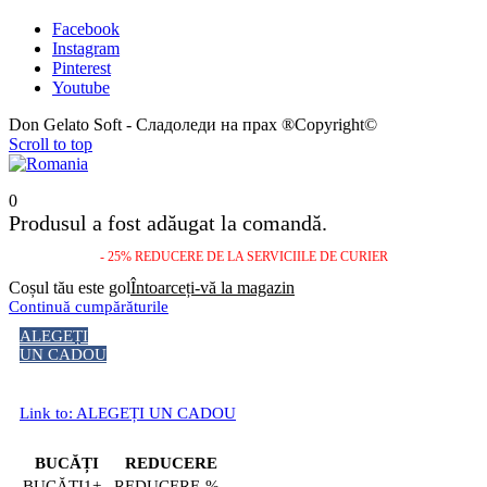
Facebook
Instagram
Pinterest
Youtube
Don Gelato Soft - Сладоледи на прах ®Copyright©
Scroll to top
0
Produsul a fost adăugat la comandă.
- 25% REDUCERE DE LA SERVICIILE DE CURIER
Coșul tău este gol
Întoarceți-vă la magazin
Continuă cumpărăturile
ALEGEȚI
UN CADOU
Link to: ALEGEȚI UN CADOU
BUCĂȚI
REDUCERE
1+
-%