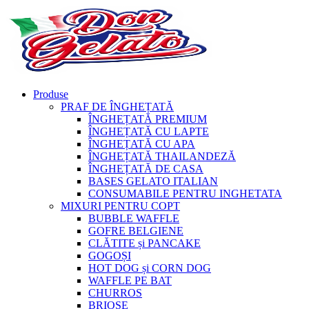
Produse
PRAF DE ÎNGHEȚATĂ
ÎNGHEȚATĂ PREMIUM
ÎNGHEȚATĂ CU LAPTE
ÎNGHEȚATĂ CU APA
ÎNGHEȚATĂ THAILANDEZĂ
ÎNGHEȚATĂ DE CASA
BASES GELATO ITALIAN
CONSUMABILE PENTRU INGHETATA
MIXURI PENTRU COPT
BUBBLE WAFFLE
GOFRE BELGIENE
CLĂTITE și PANCAKE
GOGOȘI
HOT DOG și CORN DOG
WAFFLE PE BAT
CHURROS
BRIOȘE