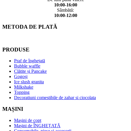
10:00-16:00
Sâmbătă:
10:00-12:00
METODA DE PLATĂ
PRODUSE
Praf de înghețată
Bubble waffle
Clătite și Pancake
Gogoși
Ice slush granita
Milkshake
Topping
Decoratiuni comestibile de zahar si ciocolata
MAȘINI
Mașini de copt
Mașini de ÎNGHEȚATĂ
Consumabile, piese și accesorii