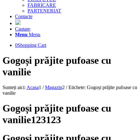
FABRICARE
PARTENERIAT
Contacte
Cautare
Menu
Menu
0
Shopping Cart
Gogoși prăjite pufoase cu
vanilie
Sunteți aici:
Acasa
1
/
Magazin
2
/
Etichete: Gogoși prăjite pufoase cu
vanilie
Gogoși prăjite pufoase cu
vanilie123123
Gogoși prăjite pufoase cu