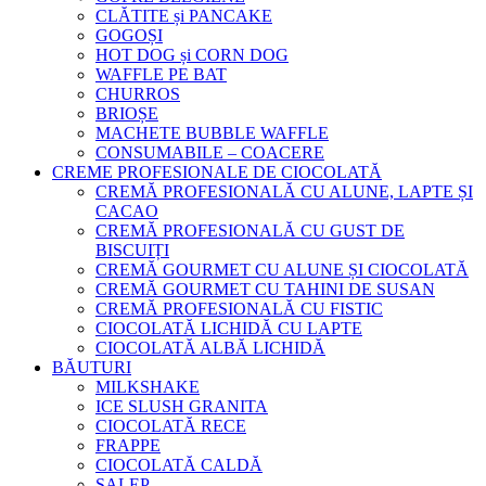
CLĂTITE și PANCAKE
GOGOȘI
HOT DOG și CORN DOG
WAFFLE PE BAT
CHURROS
BRIOȘE
MACHETE BUBBLE WAFFLE
CONSUMABILE – COACERE
CREME PROFESIONALE DE CIOCOLATĂ
CREMĂ PROFESIONALĂ CU ALUNE, LAPTE ȘI
CACAO
CREMĂ PROFESIONALĂ CU GUST DE
BISCUIȚI
CREMĂ GOURMET CU ALUNE ȘI CIOCOLATĂ
CREMĂ GOURMET CU TAHINI DE SUSAN
CREMĂ PROFESIONALĂ CU FISTIC
CIOCOLATĂ LICHIDĂ CU LAPTE
CIOCOLATĂ ALBĂ LICHIDĂ
BĂUTURI
MILKSHAKE
ICE SLUSH GRANITA
CIOCOLATĂ RECE
FRAPPE
CIOCOLATĂ CALDĂ
SALEP