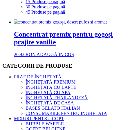
15 Produse pe pagină
30 Produse pe pagină
45 Produse pe pagină
Concentrat premix pentru gogoși
prajite vanilie
20.93
RON
ADAUGĂ ÎN COȘ
CATEGORII DE PRODUSE
PRAF DE ÎNGHEȚATĂ
ÎNGHEȚATĂ PREMIUM
ÎNGHEȚATĂ CU LAPTE
ÎNGHEȚATĂ CU APA
ÎNGHEȚATĂ THAILANDEZĂ
ÎNGHEȚATĂ DE CASA
BASES GELATO ITALIAN
CONSUMABILE PENTRU INGHETATA
MIXURI PENTRU COPT
BUBBLE WAFFLE
GOFRE BELGIENE