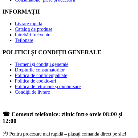
INFORMAȚII
Livrare rapida
Catalog de produse
Întrebări frecvente
Teflonare
POLITICI ȘI CONDIȚII GENERALE
Termeni și condiții generale
Drepturile consumatorilor
Politica de confidențialitate
Politica de cookie-uri
Politica de returnare și rambursare
Condiții de livrare
☎ Comenzi telefonice: zilnic între orele 08:00 și
12:00
📦 Pentru procesare mai rapidă – plasați comanda direct pe site!