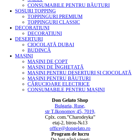
CONSUMABILE PENTRU BĂUTURI
SOSURI TOPPING
TOPPINGURI PREMIUM
TOPPINGURI CLASSIC
DECORATIUNI
DECORATIUNI
DESERTURI
CIOCOLATĂ DUBAI
BUDINCĂ
MAȘINI
MAȘINI DE COPT
MAȘINI DE ÎNGHEȚATĂ
MAȘINI PENTRU DESERTURI ȘI CIOCOLATĂ
MAȘINI PENTRU BĂUTURI
CĂRUCIOARE ELECTRICE
CONSUMABILE PENTRU MAȘINI
Don Gelato Shop
Bulgaria, Ruse,
str T.Ikonomov 45, 7019,
Cplx. com.”Charodeyka”
etaj-2, birou-№13
office@dongelato.ro
Program de lucru
De luni până vineri: