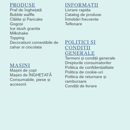
PRODUSE
INFORMAȚII
Praf de înghețată
Livrare rapida
Bubble waffle
Catalog de produse
Clătite și Pancake
Întrebări frecvente
Gogoși
Teflonare
Ice slush granita
Milkshake
Topping
POLITICI ȘI
Decoratiuni comestibile de
CONDIȚII
zahar si ciocolata
GENERALE
Termeni și condiții generale
Drepturile consumatorilor
MAȘINI
Politica de confidențialitate
Mașini de copt
Politica de cookie-uri
Mașini de ÎNGHEȚATĂ
Politica de returnare și
Consumabile, piese și
rambursare
accesorii
Condiții de livrare