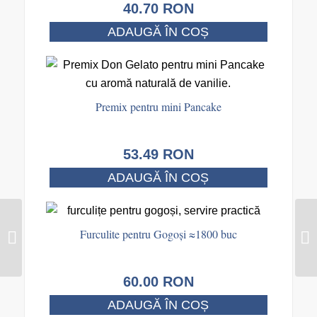
40.70
RON
ADAUGĂ ÎN COȘ
Premix pentru mini Pancake
53.49
RON
ADAUGĂ ÎN COȘ
Ambalaj Tavite din
carton MINI pentru
Furculite pentru Gogoși ≈1800 buc
cartofi prăjiți, grătar,
fast-food...
60.00
RON
ADAUGĂ ÎN COȘ