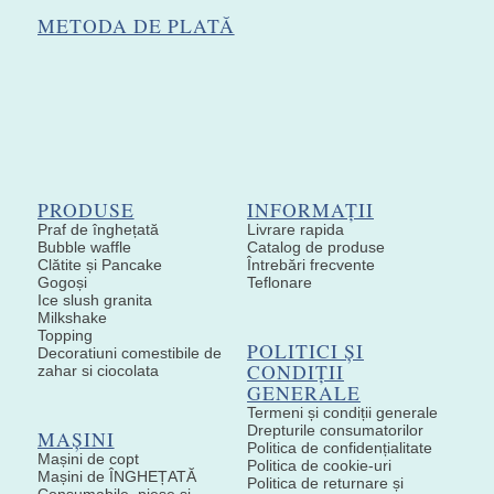
METODA DE PLATĂ
PRODUSE
INFORMAȚII
Praf de înghețată
Livrare rapida
Bubble waffle
Catalog de produse
Clătite și Pancake
Întrebări frecvente
Gogoși
Teflonare
Ice slush granita
Milkshake
Topping
POLITICI ȘI
Decoratiuni comestibile de
CONDIȚII
zahar si ciocolata
GENERALE
Termeni și condiții generale
Drepturile consumatorilor
MAȘINI
Politica de confidențialitate
Mașini de copt
Politica de cookie-uri
Mașini de ÎNGHEȚATĂ
Politica de returnare și