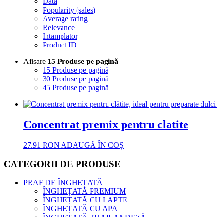
Data
Popularity (sales)
Average rating
Relevance
Intamplator
Product ID
Afisare
15 Produse pe pagină
15 Produse pe pagină
30 Produse pe pagină
45 Produse pe pagină
Concentrat premix pentru clatite
27.91
RON
ADAUGĂ ÎN COȘ
CATEGORII DE PRODUSE
PRAF DE ÎNGHEȚATĂ
ÎNGHEȚATĂ PREMIUM
ÎNGHEȚATĂ CU LAPTE
ÎNGHEȚATĂ CU APA