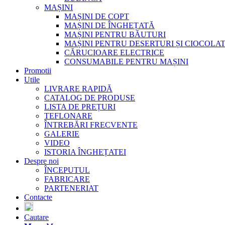
MAȘINI
MAȘINI DE COPT
MAȘINI DE ÎNGHEȚATĂ
MAȘINI PENTRU BĂUTURI
MAȘINI PENTRU DESERTURI ȘI CIOCOLA
CĂRUCIOARE ELECTRICE
CONSUMABILE PENTRU MAȘINI
Promotii
Utile
LIVRARE RAPIDĂ
CATALOG DE PRODUSE
LISTA DE PREȚURI
TEFLONARE
ÎNTREBĂRI FRECVENTE
GALERIE
VIDEO
ISTORIA ÎNGHEȚATEI
Despre noi
ÎNCEPUTUL
FABRICARE
PARTENERIAT
Contacte
Cautare