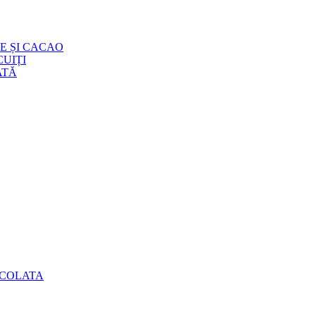
E ȘI CACAO
UIȚI
ATĂ
OCOLATA