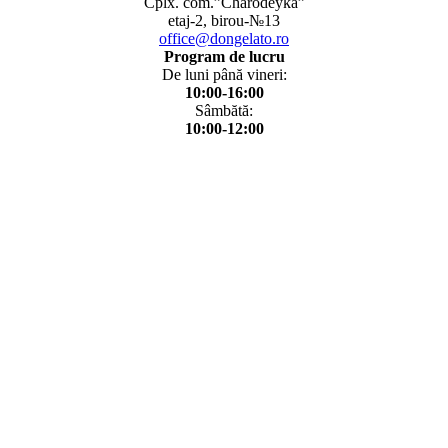
Cplx. com.”Charodeyka”
etaj-2, birou-№13
office@dongelato.ro
Program de lucru
De luni până vineri:
10:00-16:00
Sâmbătă:
10:00-12:00