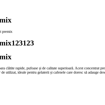
emix
at premix
remix123123
emix
para clătite rapide, pufoase și de calitate superioară. Acest concentrat p
 de utilizat, ideale pentru gelaterii și cafenele care doresc să adauge des