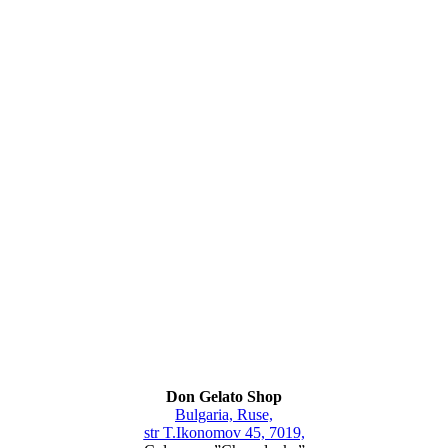
Don Gelato Shop
Bulgaria, Ruse,
str T.Ikonomov 45, 7019,