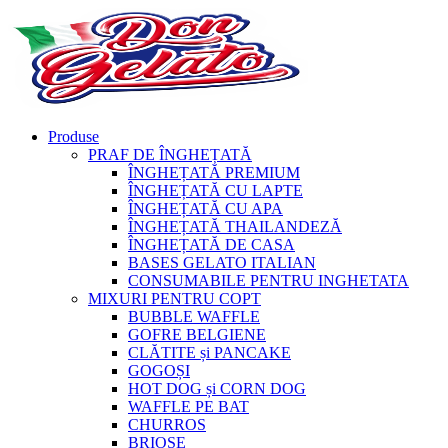
Produse
PRAF DE ÎNGHEȚATĂ
ÎNGHEȚATĂ PREMIUM
ÎNGHEȚATĂ CU LAPTE
ÎNGHEȚATĂ CU APA
ÎNGHEȚATĂ THAILANDEZĂ
ÎNGHEȚATĂ DE CASA
BASES GELATO ITALIAN
CONSUMABILE PENTRU INGHETATA
MIXURI PENTRU COPT
BUBBLE WAFFLE
GOFRE BELGIENE
CLĂTITE și PANCAKE
GOGOȘI
HOT DOG și CORN DOG
WAFFLE PE BAT
CHURROS
BRIOȘE