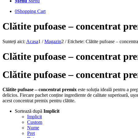
Menu
Menu
0
Shopping Cart
Clătite pufoase – concentrat pr
Sunteți aici:
Acasa
1
/
Magazin
2
/
Etichete: Clătite pufoase – concentr
Clătite pufoase – concentrat p
Clătite pufoase – concentrat pr
Clătite pufoase – concentrat premix
este soluția ideală pentru a pre
delicios. Fiecare pachet conține ingrediente de calitate superioară, ușor
acest concentrat premix pentru clătite.
Sortează după
Implicit
Implicit
Custom
Nume
Pret