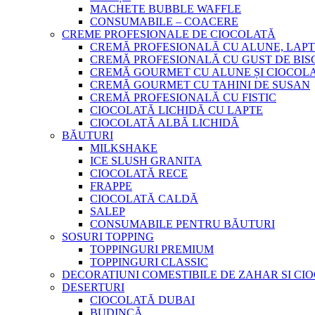
MACHETE BUBBLE WAFFLE
CONSUMABILE – COACERE
CREME PROFESIONALE DE CIOCOLATĂ
CREMĂ PROFESIONALĂ CU ALUNE, LAPT
CREMĂ PROFESIONALĂ CU GUST DE BISC
CREMĂ GOURMET CU ALUNE ȘI CIOCOL
CREMĂ GOURMET CU TAHINI DE SUSAN
CREMĂ PROFESIONALĂ CU FISTIC
CIOCOLATĂ LICHIDĂ CU LAPTE
CIOCOLATĂ ALBĂ LICHIDĂ
BĂUTURI
MILKSHAKE
ICE SLUSH GRANITA
CIOCOLATĂ RECE
FRAPPE
CIOCOLATĂ CALDĂ
SALEP
CONSUMABILE PENTRU BĂUTURI
SOSURI TOPPING
TOPPINGURI PREMIUM
TOPPINGURI CLASSIC
DECORATIUNI COMESTIBILE DE ZAHAR SI CI
DESERTURI
CIOCOLATĂ DUBAI
BUDINCĂ