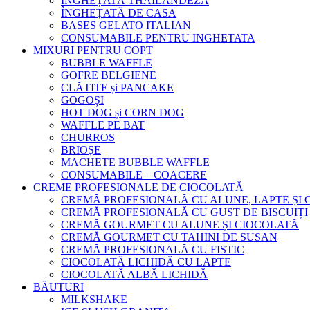
ÎNGHEȚATĂ THAILANDEZĂ
ÎNGHEȚATĂ DE CASA
BASES GELATO ITALIAN
CONSUMABILE PENTRU INGHETATA
MIXURI PENTRU COPT
BUBBLE WAFFLE
GOFRE BELGIENE
CLĂTITE și PANCAKE
GOGOȘI
HOT DOG și CORN DOG
WAFFLE PE BAT
CHURROS
BRIOȘE
MACHETE BUBBLE WAFFLE
CONSUMABILE – COACERE
CREME PROFESIONALE DE CIOCOLATĂ
CREMĂ PROFESIONALĂ CU ALUNE, LAPTE ȘI
CREMĂ PROFESIONALĂ CU GUST DE BISCUIȚI
CREMĂ GOURMET CU ALUNE ȘI CIOCOLATĂ
CREMĂ GOURMET CU TAHINI DE SUSAN
CREMĂ PROFESIONALĂ CU FISTIC
CIOCOLATĂ LICHIDĂ CU LAPTE
CIOCOLATĂ ALBĂ LICHIDĂ
BĂUTURI
MILKSHAKE