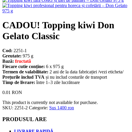
CADOU! Topping kiwi Don
Gelato Classic
Cod:
2251-1
Greutate:
975 g
Bază:
fructată
Fiecare cutie conține:
6 x 975 g
Termen de valabilitate:
2 ani de la data fabricației /vezi eticheta/
Prețurile includ TVA
și nu includ costurile de transport
Timp de livrare:
între 1–3 zile lucrătoare
0.01
RON
This product is currently not available for purchase.
SKU:
2251-2
Categorie:
Sus 1400 ron
PRODUSUL ARE
LIVRARE RAPIDĂ