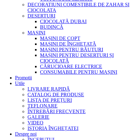
DECORATIUNI COMESTIBILE DE ZAHAR SI
CIOCOLATA
DESERTURI
CIOCOLATĂ DUBAI
BUDINCĂ
MAȘINI
MAȘINI DE COPT
MAȘINI DE ÎNGHEȚATĂ
MAȘINI PENTRU BĂUTURI
MAȘINI PENTRU DESERTURI ȘI
CIOCOLATĂ
CĂRUCIOARE ELECTRICE
CONSUMABILE PENTRU MAȘINI
Promotii
Utile
LIVRARE RAPIDĂ
CATALOG DE PRODUSE
LISTA DE PREȚURI
TEFLONARE
ÎNTREBĂRI FRECVENTE
GALERIE
VIDEO
ISTORIA ÎNGHEȚATEI
Despre noi
ÎNCEPUTUL