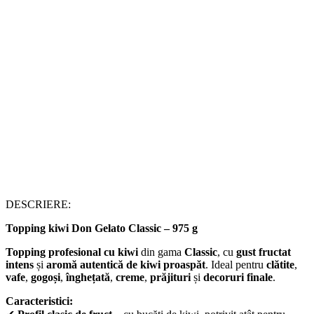
DESCRIERE:
Topping kiwi Don Gelato Classic – 975 g
Topping profesional cu kiwi
din gama
Classic
, cu
gust fructat
intens
și
aromă autentică de kiwi proaspăt
. Ideal pentru
clătite
,
vafe
,
gogoși
,
înghețată
,
creme
,
prăjituri
și
decoruri finale
.
Caracteristici: