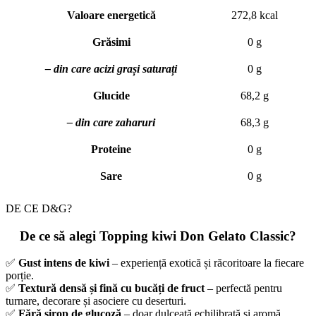
Valoare energetică
272,8 kcal
Grăsimi
0 g
– din care acizi grași saturați
0 g
Glucide
68,2 g
– din care zaharuri
68,3 g
Proteine
0 g
Sare
0 g
DE CE D&G?
De ce să alegi Topping kiwi Don Gelato Classic?
✅
Gust intens de kiwi
– experiență exotică și răcoritoare la fiecare
porție.
✅
Textură densă și fină cu bucăți de fruct
– perfectă pentru
turnare, decorare și asociere cu deserturi.
✅
Fără sirop de glucoză
– doar dulceață echilibrată și aromă