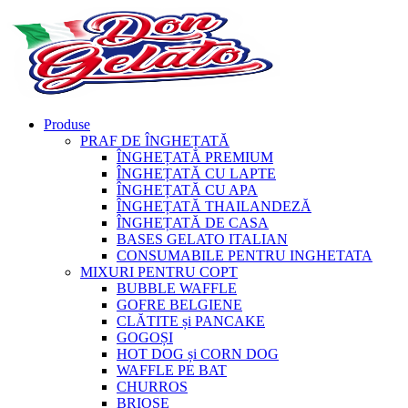
Produse
PRAF DE ÎNGHEȚATĂ
ÎNGHEȚATĂ PREMIUM
ÎNGHEȚATĂ CU LAPTE
ÎNGHEȚATĂ CU APA
ÎNGHEȚATĂ THAILANDEZĂ
ÎNGHEȚATĂ DE CASA
BASES GELATO ITALIAN
CONSUMABILE PENTRU INGHETATA
MIXURI PENTRU COPT
BUBBLE WAFFLE
GOFRE BELGIENE
CLĂTITE și PANCAKE
GOGOȘI
HOT DOG și CORN DOG
WAFFLE PE BAT
CHURROS
BRIOȘE