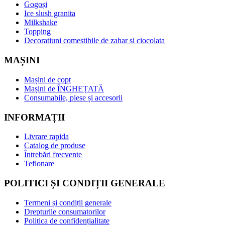
Gogoși
Ice slush granita
Milkshake
Topping
Decoratiuni comestibile de zahar si ciocolata
MAȘINI
Mașini de copt
Mașini de ÎNGHEȚATĂ
Consumabile, piese și accesorii
INFORMAȚII
Livrare rapida
Catalog de produse
Întrebări frecvente
Teflonare
POLITICI ȘI CONDIȚII GENERALE
Termeni și condiții generale
Drepturile consumatorilor
Politica de confidențialitate