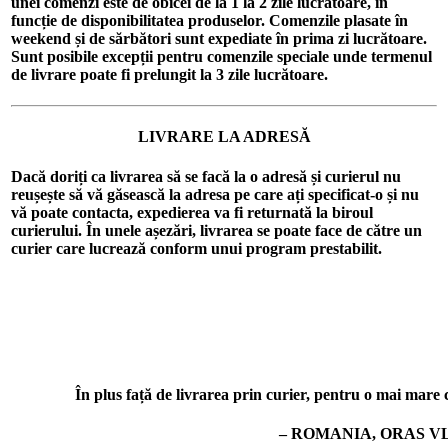
unei comenzi este de obicei de la 1 la 2 zile lucrătoare, în
funcție de disponibilitatea produselor. Comenzile plasate în
weekend și de sărbători sunt expediate în prima zi lucrătoare.
Sunt posibile excepții pentru comenzile speciale unde termenul
de livrare poate fi prelungit la 3 zile lucrătoare.
LIVRARE LA ADRESĂ
Dacă doriți ca livrarea să se facă la o adresă și curierul nu
reușește să vă găsească la adresa pe care ați specificat-o și nu
vă poate contacta, expedierea va fi returnată la biroul
curierului. În unele așezări, livrarea se poate face de către un
curier care lucrează conform unui program prestabilit.
În plus față de livrarea prin curier, pentru o mai mare co
– ROMANIA, ORAS VL