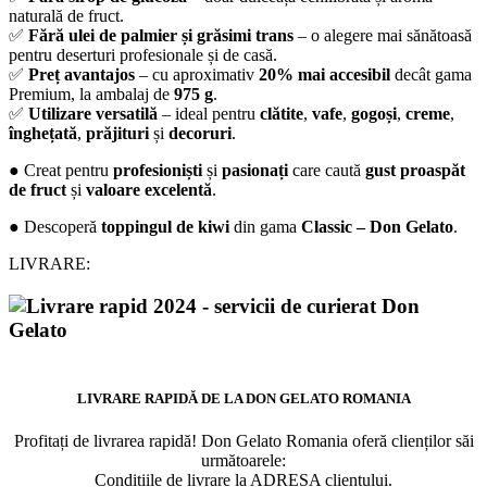
naturală de fruct.
✅
Fără ulei de palmier și grăsimi trans
– o alegere mai sănătoasă
pentru deserturi profesionale și de casă.
✅
Preț avantajos
– cu aproximativ
20% mai accesibil
decât gama
Premium, la ambalaj de
975 g
.
✅
Utilizare versatilă
– ideal pentru
clătite
,
vafe
,
gogoși
,
creme
,
înghețată
,
prăjituri
și
decoruri
.
● Creat pentru
profesioniști
și
pasionați
care caută
gust proaspăt
de fruct
și
valoare excelentă
.
● Descoperă
toppingul de kiwi
din gama
Classic – Don Gelato
.
LIVRARE:
LIVRARE RAPIDĂ DE LA DON GELATO ROMANIA
Profitați de livrarea rapidă! Don Gelato Romania oferă clienților săi
următoarele:
Condițiile de livrare la ADRESA clientului.