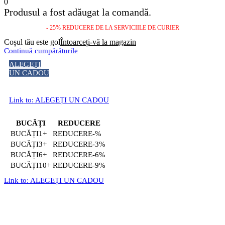
0
Produsul a fost adăugat la comandă.
- 25% REDUCERE DE LA SERVICIILE DE CURIER
Coșul tău este gol
Întoarceți-vă la magazin
Continuă cumpărăturile
ALEGEȚI
UN CADOU
Link to: ALEGEȚI UN CADOU
BUCĂȚI
REDUCERE
1+
-%
3+
-3%
6+
-6%
10+
-9%
Link to: ALEGEȚI UN CADOU