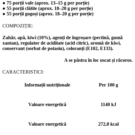
●
75 porții vafe
(aprox. 13–15 g per porție)
●
55 porții clătite
(aprox. 18–20 g per porție)
●
55 porții gogoși
(aprox. 18–20 g per porție)
COMPOZIȚIE:
Zahăr, apă, kiwi (10%), agenți de îngroșare (pectină, gumă
xantan), regulator de aciditate (acid citric), aromă de kiwi,
conservant (sorbat de potasiu), coloranți (E102, E133).
A se păstra în loc uscat și răcoros
.
CARACTERISTICI:
Informații nutriționale
Per 100 g
Valoare energetică
1140 kJ
Valoare energetică
272,8 kcal