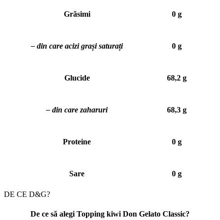
Grăsimi
0 g
– din care acizi grași saturați
0 g
Glucide
68,2 g
– din care zaharuri
68,3 g
Proteine
0 g
Sare
0 g
DE CE D&G?
De ce să alegi Topping kiwi Don Gelato Classic?