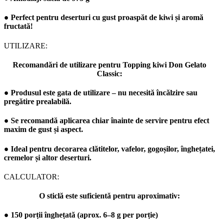
●
Perfect
pentru deserturi cu
gust proaspăt de kiwi
și
aromă
fructată
!
UTILIZARE:
Recomandări de utilizare pentru Topping kiwi Don Gelato
Classic:
●
Produsul este gata de utilizare – nu necesită încălzire sau
pregătire prealabilă.
●
Se recomandă aplicarea chiar înainte de servire pentru efect
maxim de gust și aspect.
●
Ideal pentru decorarea clătitelor, vafelor, gogoșilor, înghețatei,
cremelor și altor deserturi.
CALCULATOR:
O sticlă este suficientă pentru aproximativ:
●
150 porții înghețată
(aprox. 6–8 g per porție)