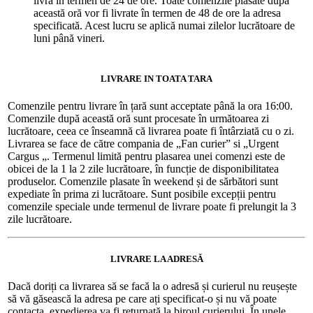
livra în termen de 24 de ore. Toate comenzile plasate după
această oră vor fi livrate în termen de 48 de ore la adresa
specificată. Acest lucru se aplică numai zilelor lucrătoare de
luni până vineri.
LIVRARE IN TOATA TARA
Comenzile pentru livrare în țară sunt acceptate până la ora 16:00.
Comenzile după această oră sunt procesate în următoarea zi
lucrătoare, ceea ce înseamnă că livrarea poate fi întârziată cu o zi.
Livrarea se face de către compania de „Fan curier” si „Urgent
Cargus „. Termenul limită pentru plasarea unei comenzi este de
obicei de la 1 la 2 zile lucrătoare, în funcție de disponibilitatea
produselor. Comenzile plasate în weekend și de sărbători sunt
expediate în prima zi lucrătoare. Sunt posibile excepții pentru
comenzile speciale unde termenul de livrare poate fi prelungit la 3
zile lucrătoare.
LIVRARE LA ADRESĂ
Dacă doriți ca livrarea să se facă la o adresă și curierul nu reușește
să vă găsească la adresa pe care ați specificat-o și nu vă poate
contacta, expedierea va fi returnată la biroul curierului. În unele