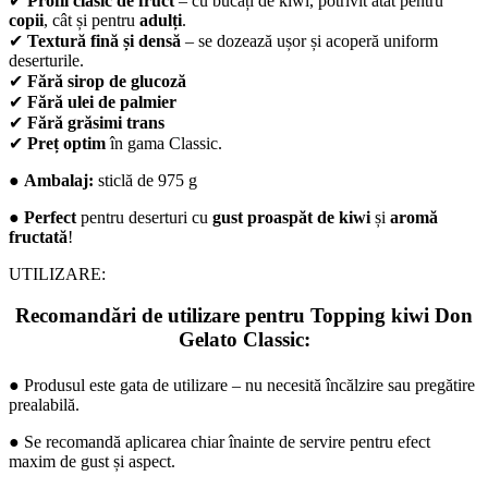
✔
Profil clasic de fruct
– cu bucăți de kiwi, potrivit atât pentru
copii
, cât și pentru
adulți
.
✔
Textură fină și densă
– se dozează ușor și acoperă uniform
deserturile.
✔
Fără sirop de glucoză
✔
Fără ulei de palmier
✔
Fără grăsimi trans
✔
Preț optim
în gama Classic.
●
Ambalaj:
sticlă de 975 g
●
Perfect
pentru deserturi cu
gust proaspăt de kiwi
și
aromă
fructată
!
UTILIZARE:
Recomandări de utilizare pentru Topping kiwi Don
Gelato Classic:
●
Produsul este gata de utilizare – nu necesită încălzire sau pregătire
prealabilă.
●
Se recomandă aplicarea chiar înainte de servire pentru efect
maxim de gust și aspect.