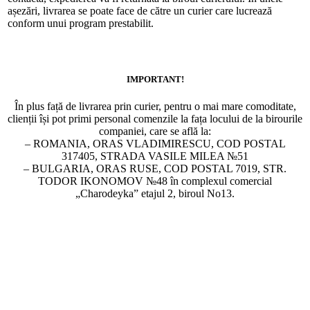
așezări, livrarea se poate face de către un curier care lucrează
conform unui program prestabilit.
IMPORTANT!
În plus față de livrarea prin curier, pentru o mai mare comoditate,
clienții își pot primi personal comenzile la fața locului de la birourile
companiei, care se află la:
– ROMANIA, ORAS VLADIMIRESCU, COD POSTAL
317405, STRADA VASILE MILEA №51
– BULGARIA, ORAS RUSE, COD POSTAL 7019, STR.
TODOR IKONOMOV №48 în complexul comercial
„Charodeyka” etajul 2, biroul No13.