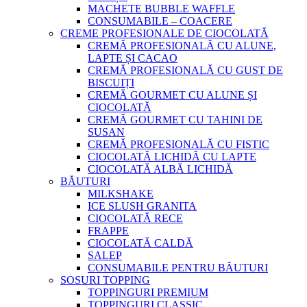
MACHETE BUBBLE WAFFLE
CONSUMABILE – COACERE
CREME PROFESIONALE DE CIOCOLATĂ
CREMĂ PROFESIONALĂ CU ALUNE,
LAPTE ȘI CACAO
CREMĂ PROFESIONALĂ CU GUST DE
BISCUIȚI
CREMĂ GOURMET CU ALUNE ȘI
CIOCOLATĂ
CREMĂ GOURMET CU TAHINI DE
SUSAN
CREMĂ PROFESIONALĂ CU FISTIC
CIOCOLATĂ LICHIDĂ CU LAPTE
CIOCOLATĂ ALBĂ LICHIDĂ
BĂUTURI
MILKSHAKE
ICE SLUSH GRANITA
CIOCOLATĂ RECE
FRAPPE
CIOCOLATĂ CALDĂ
SALEP
CONSUMABILE PENTRU BĂUTURI
SOSURI TOPPING
TOPPINGURI PREMIUM
TOPPINGURI CLASSIC