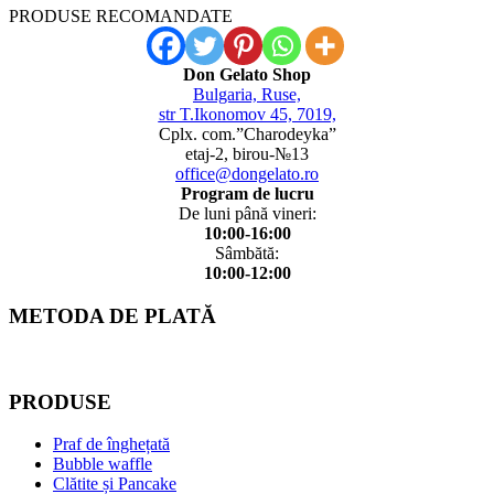
PRODUSE RECOMANDATE
Don Gelato Shop
Bulgaria, Ruse,
str T.Ikonomov 45, 7019,
Cplx. com.”Charodeyka”
etaj-2, birou-№13
office@dongelato.ro
Program de lucru
De luni până vineri:
10:00-16:00
Sâmbătă:
10:00-12:00
METODA DE PLATĂ
PRODUSE
Praf de înghețată
Bubble waffle
Clătite și Pancake