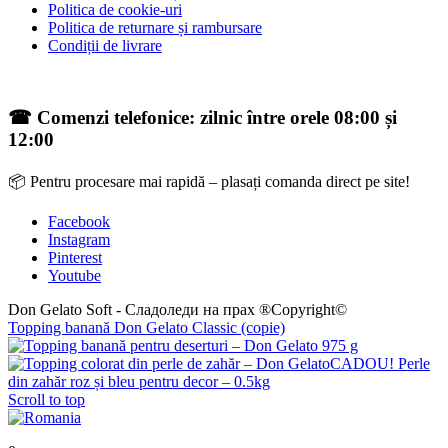
Politica de cookie-uri
Politica de returnare și rambursare
Condiții de livrare
☎ Comenzi telefonice: zilnic între orele 08:00 și
12:00
📦 Pentru procesare mai rapidă – plasați comanda direct pe site!
Facebook
Instagram
Pinterest
Youtube
Don Gelato Soft - Сладоледи на прах ®Copyright©
Topping banană Don Gelato Classic (copie)
CADOU! Perle
din zahăr roz și bleu pentru decor – 0.5kg
Scroll to top