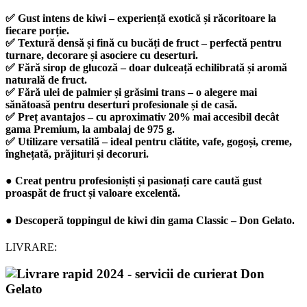
✅
Gust intens de kiwi
– experiență exotică și răcoritoare la
fiecare porție.
✅
Textură densă și fină cu bucăți de fruct
– perfectă pentru
turnare, decorare și asociere cu deserturi.
✅
Fără sirop de glucoză
– doar dulceață echilibrată și aromă
naturală de fruct.
✅
Fără ulei de palmier și grăsimi trans
– o alegere mai
sănătoasă pentru deserturi profesionale și de casă.
✅
Preț avantajos
– cu aproximativ
20% mai accesibil
decât
gama Premium, la ambalaj de
975 g
.
✅
Utilizare versatilă
– ideal pentru
clătite
,
vafe
,
gogoși
,
creme
,
înghețată
,
prăjituri
și
decoruri
.
● Creat pentru
profesioniști
și
pasionați
care caută
gust
proaspăt de fruct
și
valoare excelentă
.
● Descoperă
toppingul de kiwi
din gama
Classic – Don Gelato
.
LIVRARE: