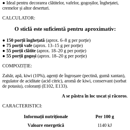
●
Ideal pentru decorarea clătitelor, vafelor, gogoșilor, înghețatei,
cremelor și altor deserturi.
CALCULATOR:
O sticlă este suficientă pentru aproximativ:
●
150 porții înghețată
(aprox. 6–8 g per porție)
●
75 porții vafe
(aprox. 13–15 g per porție)
●
55 porții clătite
(aprox. 18–20 g per porție)
●
55 porții gogoși
(aprox. 18–20 g per porție)
COMPOZIȚIE:
Zahăr, apă, kiwi (10%), agenți de îngroșare (pectină, gumă xantan),
regulator de aciditate (acid citric), aromă de kiwi, conservant (sorbat
de potasiu), coloranți (E102, E133).
A se păstra în loc uscat și răcoros
.
CARACTERISTICI:
Informații nutriționale
Per 100 g
Valoare energetică
1140 kJ