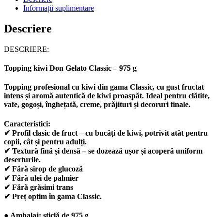
Informații suplimentare
Descriere
DESCRIERE:
Topping kiwi Don Gelato Classic – 975 g
Topping profesional cu kiwi
din gama
Classic
, cu
gust fructat
intens
și
aromă autentică de kiwi proaspăt
. Ideal pentru
clătite
,
vafe
,
gogoși
,
înghețată
,
creme
,
prăjituri
și
decoruri finale
.
Caracteristici:
✔
Profil clasic de fruct
– cu bucăți de kiwi, potrivit atât pentru
copii
, cât și pentru
adulți
.
✔
Textură fină și densă
– se dozează ușor și acoperă uniform
deserturile.
✔
Fără sirop de glucoză
✔
Fără ulei de palmier
✔
Fără grăsimi trans
✔
Preț optim
în gama Classic.
●
Ambalaj:
sticlă de 975 g