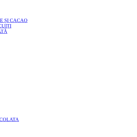
E ȘI CACAO
UIȚI
ATĂ
OCOLATA