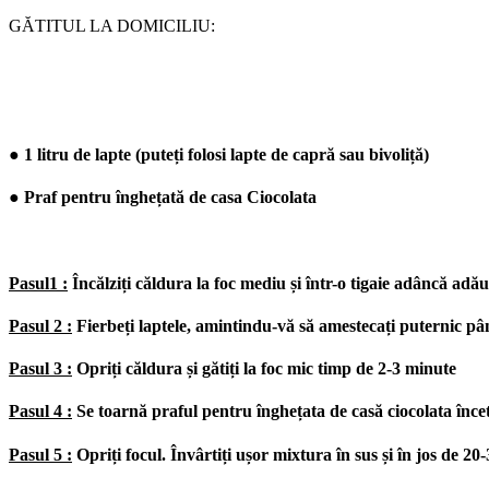
GĂTITUL LA DOMICILIU:
● 1 litru de lapte (puteți folosi lapte de capră sau bivoliță)
● Praf pentru înghețată de casa Ciocolata
Pasul1 :
Încălziți căldura la foc mediu și într-o tigaie adâncă adă
Pasul 2 :
Fierbeți laptele, amintindu-vă să amestecați puternic pâ
Pasul 3 :
Opriți căldura și gătiți la foc mic timp de 2-3 minute
Pasul 4 :
Se toarnă praful pentru înghețata de casă ciocolata încet
Pasul 5 :
Opriți focul. Învârtiți ușor mixtura în sus și în jos de 20