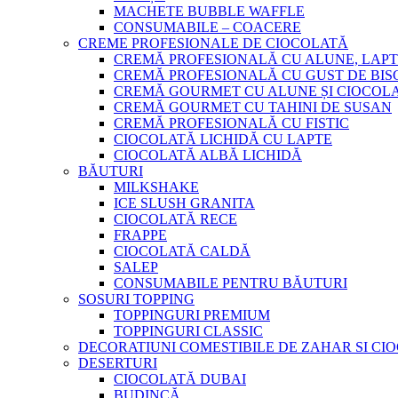
MACHETE BUBBLE WAFFLE
CONSUMABILE – COACERE
CREME PROFESIONALE DE CIOCOLATĂ
CREMĂ PROFESIONALĂ CU ALUNE, LAPT
CREMĂ PROFESIONALĂ CU GUST DE BISC
CREMĂ GOURMET CU ALUNE ȘI CIOCOL
CREMĂ GOURMET CU TAHINI DE SUSAN
CREMĂ PROFESIONALĂ CU FISTIC
CIOCOLATĂ LICHIDĂ CU LAPTE
CIOCOLATĂ ALBĂ LICHIDĂ
BĂUTURI
MILKSHAKE
ICE SLUSH GRANITA
CIOCOLATĂ RECE
FRAPPE
CIOCOLATĂ CALDĂ
SALEP
CONSUMABILE PENTRU BĂUTURI
SOSURI TOPPING
TOPPINGURI PREMIUM
TOPPINGURI CLASSIC
DECORATIUNI COMESTIBILE DE ZAHAR SI CI
DESERTURI
CIOCOLATĂ DUBAI
BUDINCĂ