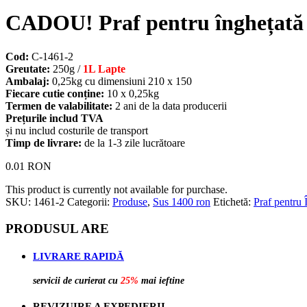
CADOU! Praf pentru înghețată d
Cod:
C-1461-2
Greutate:
250g /
1L Lapte
Ambalaj:
0,25kg cu dimensiuni 210 х 150
Fiecare cutie conține:
10 х 0,25kg
Termen de valabilitate:
2 ani de la data producerii
Prețurile includ TVA
și nu includ costurile de transport
Timp de livrare:
de la 1-3 zile lucrătoare
0.01
RON
This product is currently not available for purchase.
SKU:
1461-2
Categorii:
Produse
,
Sus 1400 ron
Etichetă:
Praf pentru 
PRODUSUL ARE
LIVRARE RAPIDĂ
servicii de curierat cu
25%
mai ieftine
REVIZUIRE A EXPEDIERII