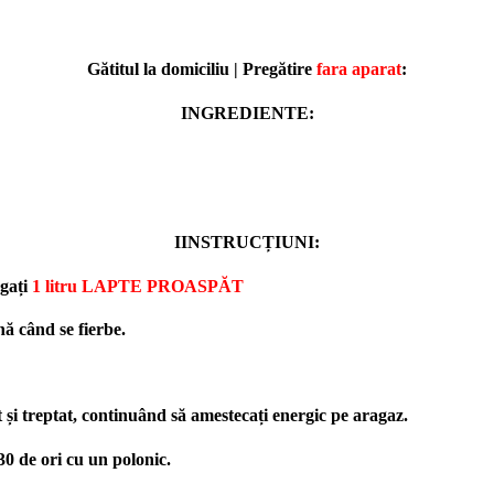
Gătitul la domiciliu | Pregătire
fara aparat
:
INGREDIENTE:
IINSTRUCȚIUNI:
ugați
1 litru LAPTE PROASPĂT
nă când se fierbe.
 și treptat, continuând să amestecați energic pe aragaz.
-30 de ori cu un polonic.