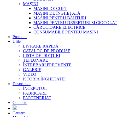
MAȘINI
MAȘINI DE COPT
MAȘINI DE ÎNGHEȚATĂ
MAȘINI PENTRU BĂUTURI
MAȘINI PENTRU DESERTURI ȘI CIOCOLA
CĂRUCIOARE ELECTRICE
CONSUMABILE PENTRU MAȘINI
Promotii
Utile
LIVRARE RAPIDĂ
CATALOG DE PRODUSE
LISTA DE PREȚURI
TEFLONARE
ÎNTREBĂRI FRECVENTE
GALERIE
VIDEO
ISTORIA ÎNGHEȚATEI
Despre noi
ÎNCEPUTUL
FABRICARE
PARTENERIAT
Contacte
Cautare