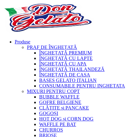
Produse
PRAF DE ÎNGHEȚATĂ
ÎNGHEȚATĂ PREMIUM
ÎNGHEȚATĂ CU LAPTE
ÎNGHEȚATĂ CU APA
ÎNGHEȚATĂ THAILANDEZĂ
ÎNGHEȚATĂ DE CASA
BASES GELATO ITALIAN
CONSUMABILE PENTRU INGHETATA
MIXURI PENTRU COPT
BUBBLE WAFFLE
GOFRE BELGIENE
CLĂTITE și PANCAKE
GOGOȘI
HOT DOG și CORN DOG
WAFFLE PE BAT
CHURROS
BRIOȘE