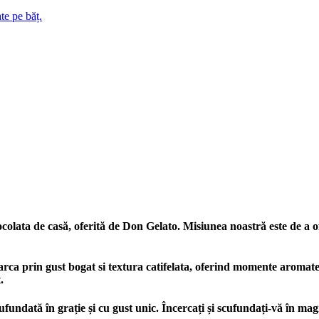
lata de casă, oferită de Don Gelato. Misiunea noastră este de a oferi
marca prin gust bogat si textura catifelata, oferind momente aromate
.
ufundată în grație și cu gust unic. Încercați și scufundați-vă în mag