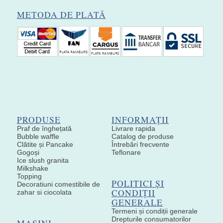
METODA DE PLATĂ
PRODUSE
INFORMAȚII
Praf de înghețată
Livrare rapida
Bubble waffle
Catalog de produse
Clătite și Pancake
Întrebări frecvente
Gogoși
Teflonare
Ice slush granita
Milkshake
Topping
POLITICI ȘI
Decoratiuni comestibile de
CONDIȚII
zahar si ciocolata
GENERALE
Termeni și condiții generale
Drepturile consumatorilor
MAȘINI