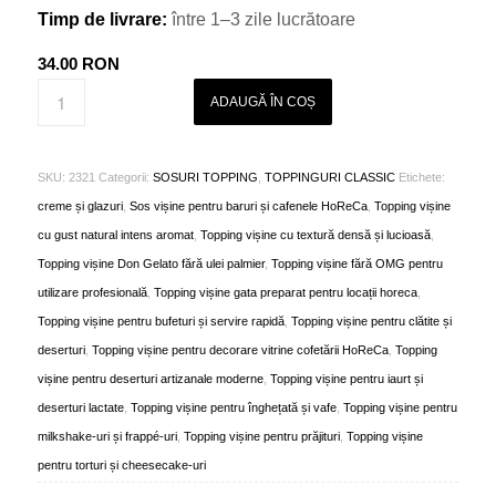
Timp de livrare:
între 1–3 zile lucrătoare
34.00
RON
ADAUGĂ ÎN COȘ
SKU:
2321
Categorii:
SOSURI TOPPING
,
TOPPINGURI CLASSIC
Etichete:
creme și glazuri
,
Sos vișine pentru baruri și cafenele HoReCa
,
Topping vișine
cu gust natural intens aromat
,
Topping vișine cu textură densă și lucioasă
,
Topping vișine Don Gelato fără ulei palmier
,
Topping vișine fără OMG pentru
utilizare profesională
,
Topping vișine gata preparat pentru locații horeca
,
Topping vișine pentru bufeturi și servire rapidă
,
Topping vișine pentru clătite și
deserturi
,
Topping vișine pentru decorare vitrine cofetării HoReCa
,
Topping
vișine pentru deserturi artizanale moderne
,
Topping vișine pentru iaurt și
deserturi lactate
,
Topping vișine pentru înghețată și vafe
,
Topping vișine pentru
milkshake-uri și frappé-uri
,
Topping vișine pentru prăjituri
,
Topping vișine
pentru torturi și cheesecake-uri