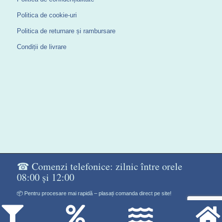
Politica de cookie-uri
Politica de returnare și rambursare
Condiții de livrare
☎ Comenzi telefonice: zilnic între orele
08:00 și 12:00
📦 Pentru procesare mai rapidă – plasați comanda direct pe site!
Don Gelato Soft - Сладоледи на прах
®Copyright©