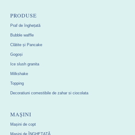
PRODUSE
Praf de înghețată
Bubble waffle
Clătite și Pancake
Gogoși
Ice slush granita
Milkshake
Topping
Decoratiuni comestibile de zahar si ciocolata
MAȘINI
Mașini de copt
Mașini de ÎNGHEȚATĂ