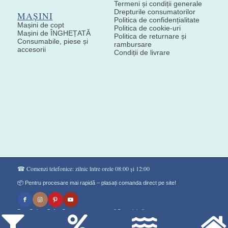
Termeni și condiții generale
Drepturile consumatorilor
MAȘINI
Politica de confidențialitate
Mașini de copt
Politica de cookie-uri
Mașini de ÎNGHEȚATĂ
Politica de returnare și
Consumabile, piese și
rambursare
accesorii
Condiții de livrare
☎ Comenzi telefonice: zilnic între orele 08:00 și 12:00
📦 Pentru procesare mai rapidă – plasați comanda direct pe site!
Don Gelato Soft - Сладоледи на прах ®Copyright©