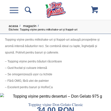
acasa
magazin
/
/
Etichete: Topping vișine pentru milkshake-uri și frappé-uri
Topping vișine pentru milkshake-uri și frappé-uri adaugă prospețime și
aromă intensă băuturilor reci. Se combină ideal cu lapte, înghețată și
spumă. Potrivit pentru baruri și cafenele.
– Topping vișine pentru băuturi răcoritoare
– Gust fructat și culoare intensă
– Se omogenizează ușor cu lichide
– Fără OMG, fără ulei de palmier
– Excelent pentru baruri și HoReCa
Topping vișine Don Gelato Classic
34.00
RON