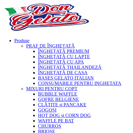
Produse
PRAF DE ÎNGHEȚATĂ
ÎNGHEȚATĂ PREMIUM
ÎNGHEȚATĂ CU LAPTE
ÎNGHEȚATĂ CU APA
ÎNGHEȚATĂ THAILANDEZĂ
ÎNGHEȚATĂ DE CASA
BASES GELATO ITALIAN
CONSUMABILE PENTRU INGHETATA
MIXURI PENTRU COPT
BUBBLE WAFFLE
GOFRE BELGIENE
CLĂTITE și PANCAKE
GOGOȘI
HOT DOG și CORN DOG
WAFFLE PE BAT
CHURROS
BRIOȘE