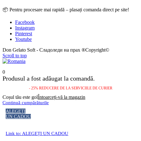
📦 Pentru procesare mai rapidă – plasați comanda direct pe site!
Facebook
Instagram
Pinterest
Youtube
Don Gelato Soft - Сладоледи на прах ®Copyright©
Scroll to top
0
Produsul a fost adăugat la comandă.
- 25% REDUCERE DE LA SERVICIILE DE CURIER
Coșul tău este gol
Întoarceți-vă la magazin
Continuă cumpărăturile
ALEGEȚI
UN CADOU
Link to: ALEGEȚI UN CADOU