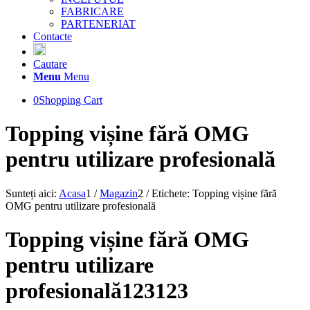
FABRICARE
PARTENERIAT
Contacte
Cautare
Menu
Menu
0
Shopping Cart
Topping vișine fără OMG
pentru utilizare profesională
Sunteți aici:
Acasa
1
/
Magazin
2
/
Etichete: Topping vișine fără
OMG pentru utilizare profesională
Topping vișine fără OMG
pentru utilizare
profesională123123