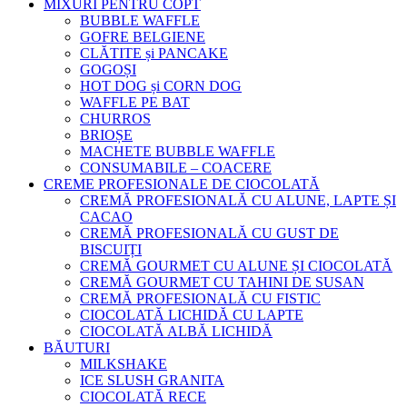
MIXURI PENTRU COPT
BUBBLE WAFFLE
GOFRE BELGIENE
CLĂTITE și PANCAKE
GOGOȘI
HOT DOG și CORN DOG
WAFFLE PE BAT
CHURROS
BRIOȘE
MACHETE BUBBLE WAFFLE
CONSUMABILE – COACERE
CREME PROFESIONALE DE CIOCOLATĂ
CREMĂ PROFESIONALĂ CU ALUNE, LAPTE ȘI
CACAO
CREMĂ PROFESIONALĂ CU GUST DE
BISCUIȚI
CREMĂ GOURMET CU ALUNE ȘI CIOCOLATĂ
CREMĂ GOURMET CU TAHINI DE SUSAN
CREMĂ PROFESIONALĂ CU FISTIC
CIOCOLATĂ LICHIDĂ CU LAPTE
CIOCOLATĂ ALBĂ LICHIDĂ
BĂUTURI
MILKSHAKE
ICE SLUSH GRANITA
CIOCOLATĂ RECE