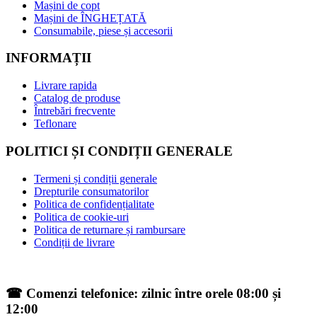
Mașini de copt
Mașini de ÎNGHEȚATĂ
Consumabile, piese și accesorii
INFORMAȚII
Livrare rapida
Catalog de produse
Întrebări frecvente
Teflonare
POLITICI ȘI CONDIȚII GENERALE
Termeni și condiții generale
Drepturile consumatorilor
Politica de confidențialitate
Politica de cookie-uri
Politica de returnare și rambursare
Condiții de livrare
☎ Comenzi telefonice: zilnic între orele 08:00 și
12:00