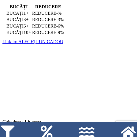
BUCĂȚI
REDUCERE
1+
-%
3+
-3%
6+
-6%
10+
-9%
Link to: ALEGEȚI UN CADOU
Calculeaza Livrarea