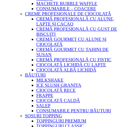
MACHETE BUBBLE WAFFLE
CONSUMABILE – COACERE
CREME PROFESIONALE DE CIOCOLATĂ
CREMĂ PROFESIONALĂ CU ALUNE,
LAPTE ȘI CACAO
CREMĂ PROFESIONALĂ CU GUST DE
BISCUIȚI
CREMĂ GOURMET CU ALUNE ȘI
CIOCOLATĂ
CREMĂ GOURMET CU TAHINI DE
SUSAN
CREMĂ PROFESIONALĂ CU FISTIC
CIOCOLATĂ LICHIDĂ CU LAPTE
CIOCOLATĂ ALBĂ LICHIDĂ
BĂUTURI
MILKSHAKE
ICE SLUSH GRANITA
CIOCOLATĂ RECE
FRAPPE
CIOCOLATĂ CALDĂ
SALEP
CONSUMABILE PENTRU BĂUTURI
SOSURI TOPPING
TOPPINGURI PREMIUM
TOPPINGURI CLASSIC