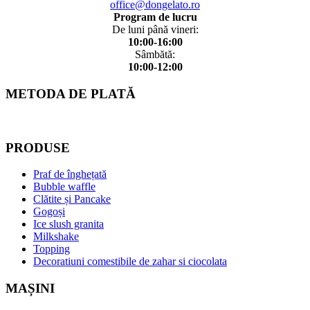
office@dongelato.ro
Program de lucru
De luni până vineri:
10:00-16:00
Sâmbătă:
10:00-12:00
METODA DE PLATĂ
PRODUSE
Praf de înghețată
Bubble waffle
Clătite și Pancake
Gogoși
Ice slush granita
Milkshake
Topping
Decoratiuni comestibile de zahar si ciocolata
MAȘINI