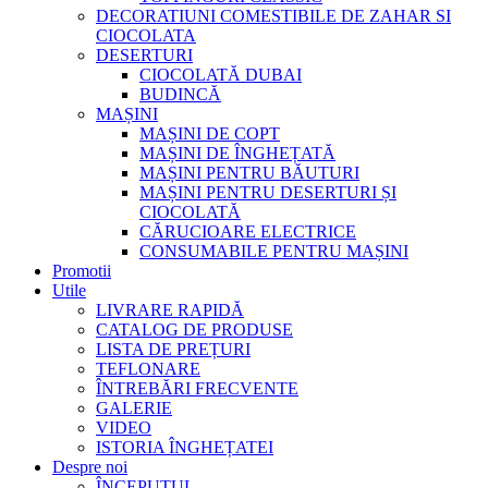
DECORATIUNI COMESTIBILE DE ZAHAR SI
CIOCOLATA
DESERTURI
CIOCOLATĂ DUBAI
BUDINCĂ
MAȘINI
MAȘINI DE COPT
MAȘINI DE ÎNGHEȚATĂ
MAȘINI PENTRU BĂUTURI
MAȘINI PENTRU DESERTURI ȘI
CIOCOLATĂ
CĂRUCIOARE ELECTRICE
CONSUMABILE PENTRU MAȘINI
Promotii
Utile
LIVRARE RAPIDĂ
CATALOG DE PRODUSE
LISTA DE PREȚURI
TEFLONARE
ÎNTREBĂRI FRECVENTE
GALERIE
VIDEO
ISTORIA ÎNGHEȚATEI
Despre noi
ÎNCEPUTUL